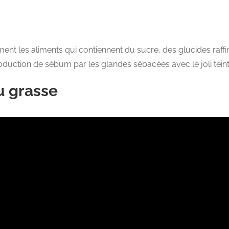
nt les aliments qui contiennent du sucre, des glucides raf
duction de sébum par les glandes sébacées avec le joli teint 
u grasse