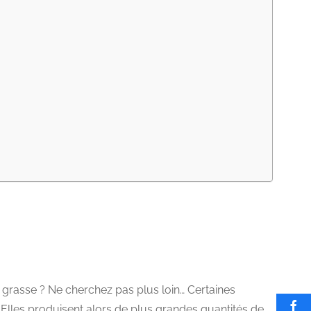
eau grasse ? Ne cherchez pas plus loin… Certaines
Elles produisent alors de plus grandes quantités de