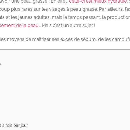
avoir une peau grasse ! En effet,
celle-ci est mieux hydratée
,
coup plus rares sur les visages à peau grasse. Par ailleurs,
ts et les jeunes adultes, mais le temps passant, la productio
issement de la peau
… Mais c’est un autre sujet !
 les moyens de maitriser ses excès de sébum, de les camoufler
?
 2 fois par jour