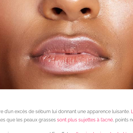
fre d’un excès de sébum lui donnant une apparence luisante.
ibles que les peaux grasses
sont plus sujettes à l’acné
, points 