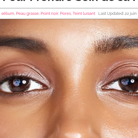
e sébum
,
Peau grasse
,
Point noir
,
Pores
,
Teint luisant
Last Updated: 22 juin