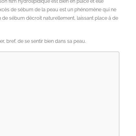
 son film hydrolipidique est bien en place et elle
 l’excès de sébum de la peau est un phénomène qui ne
n de sébum décroit naturellement, laissant place à de
, bref, de se sentir bien dans sa peau.