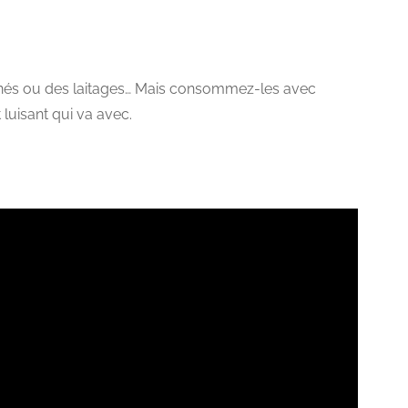
finés ou des laitages… Mais consommez-les avec
luisant qui va avec.