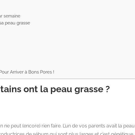
ar semaine
sa peau grasse
Pour Arriver à Bons Pores !
tains ont la peau grasse ?
e on ne peut (encore) rien faire. L’un de vos parents avait la p
uctrices de sébum qui sont plus larges et c’est génétique. 