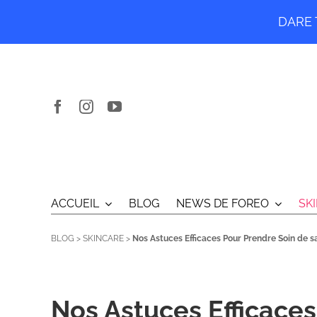
DARE T
Passer
au
contenu
ACCUEIL
BLOG
NEWS DE FOREO
SK
BLOG
>
SKINCARE
>
Nos Astuces Efficaces Pour Prendre Soin de s
Nos Astuces Efficaces