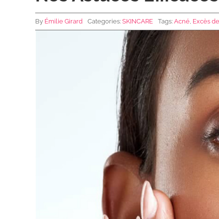
By
Émilie Girard
Categories:
SKINCARE
Tags:
Acné
,
Excès d