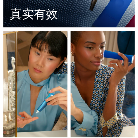
Advanced pore care essentials
以色列
预计送达日期
8/16/26
For healthy hair
18% PAP
真实有效
护肤品
男士
意大利
预计送达日期
8/12/26
日本
预计送达日期
8/15/26
泽西岛
预计送达日期
8/17/26
全部购买
哈萨克斯坦
预计送达日期
8/14/26
FOREO APP
科威特
预计送达日期
8/12/26
关于我们
拉脱维亚
预计送达日期
8/12/26
黎巴嫩
预计送达日期
8/13/26
立陶宛
预计送达日期
8/12/26
卢森堡
预计送达日期
8/12/26