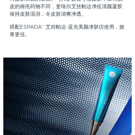
Professional IPL hair removal device
Microcurrent body toning
All hair treatments
All FAQ™ skincare
皮的痤疮药物不同，斐珞尔艾丝帕达净痘清颜凝胶
德国
预计送达日期
8/12/26
保持皮肤湿润，令皮肤清爽净透。
FAQ™产品
FAQ™产品
痘肌护理
眼部护理
直布罗陀
PEACH™ 2
LUNA™ 4 body
预计送达日期
8/16/26
FAQ™ products
All anti-aging treatments
搭配ESPADA
艾丝帕达-蓝光美颜净肤仪使用，效
All LED treatments
TM
ESPADA™ 2 plus
BEAR™ 2 eyes & lips
IPL hair removal
Massaging body brush
All toning treatments
果更佳。
希腊
预计送达日期
8/12/26
Recurring acne LED therapy
Microcurrent line smoothing device
中国香港特别行政区
预计送达日期
8/13/26
PEACH™ 2 go
SUPERCHARGED™ serum
护发
毛孔护理
ESPADA™ 2
IRIS™ 2
Travel-friendly IPL hair removal
Firming body serum
匈牙利
LUNA™ 4 hair
预计送达日期
8/12/26
KIWI™ derma
Acne treatment device
Rejuvenating eye massager
NEW
2-in-1 LED scalp massager
Diamond microdermabrasion .
冰岛
预计送达日期
8/13/26
PEACH™ Cooling Prep Gel
ESPADA™ Blemish Solution
眼部护肤
牙齿美白
Cooling IPL hair removal gel
印度尼西亚
预计送达日期
8/10/26
FLIP™ play advanced
KIWI™
Concentrated acne gel
Advanced eye care treatment
issa™ Teeth Whitening Set
LED light hairbrush
Blackhead remover
爱尔兰
预计送达日期
8/12/26
更多的
Dual LED + sonic device & 18% PAP gel
ESPADA™ 设备
眼部护理设备
马恩岛
预计送达日期
8/14/26
LUNA™ Dual-Peptide Scalp
KIWI™ 皮肤护理
All acne treatment devices
All revitalizing eye massagers
Serum
issa™ Teeth Whitening Gel