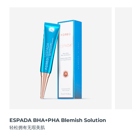
瑞典美肤护理
奥地利
预计送达日期
8/12/26
巴林
预计送达日期
8/13/26
面部清洁
紧致提拉
比利时
预计送达日期
8/12/26
LUNA™ 4 套装
BEAR™ 2 套装
百慕大
预计送达日期
8/18/26
Anti-aging massage
Microcurrent toning
波斯尼亚和黑塞哥维那
预计送达日期
8/15/26
补水保湿
口腔护理
LUNA™ 4 Plus
BEAR™ 2 go
文莱
预计送达日期
8/17/26
UFO™ 3 套装
issa™ 4
Massage, LED heating
Microcurrent toning on-the-go
FAQ™ 抗老护理
Deep facial hydration
Hybrid silicone sonic toothbrush
保加利亚
预计送达日期
8/12/26
NEW
LUNA™ 4 Men
BEAR™ 2 eyes & lips
加拿大
预计送达日期
8/16/26
UFO™ 3 LED
issa™ 4 plus
For men, anti-aging massage
Microcurrent line smoothing device
Near-infrared and red light therapy
Smart hybrid silicone sonic toothbrush
ESPADA BHA+PHA Blemish Solution
智利
预计送达日期
8/16/26
device
抗老
LED治疗
轻松拥有无瑕美肌