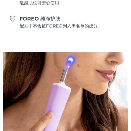
敏感肌也可安心使用
阿拉伯联合酋长国
预计送达日期
8/13/26
FOREO 纯净护肤
配方中不含被FOREO列入黑名单的成分。
英国
预计送达日期
8/12/26
美国
预计送达日期
8/13/26
乌兹别克斯坦
预计送达日期
8/17/26
越南
预计送达日期
8/18/26