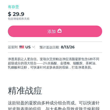
FAQ™ 101
FAQ™ 201
中国
LUNA™ 4 mini
面部提拉护理
预计送达日期
8/12/26
NEW
有存货
issa™ 4 smile
UFO™ 3 mini
Clinical anti-aging
LED mask
For young skin, T-zone
Premium anti-aging skincare
哥伦比亚
$ 29.9
预计送达日期
8/16/26
Hybrid silicone sonic toothbrush
Red light therapy device for young skin
包括增值税和关税
生发
肌肤年轻化
克罗地亚
预计送达日期
8/12/26
FAQ™ 102
FAQ™ 202
LUNA™ 4 go
BEAR™ 设备
FAQ™ 301
FAQ™ 501
添加
issa™ 4 baby
UFO™ 3 go
Advanced clinical anti-aging
LED mask
For travel or gym bag
All premium facelift devices
NEW
塞浦路斯
预计送达日期
8/13/26
LED hair strengthening scalp massager
Full-Spectrum Red Light Therapy
For ages 0-3
Portable red light therapy
8/13/26
US
运送到:
预计送达日期:
捷克
预计送达日期
8/12/26
FAQ™ 103
FAQ™ 211
LUNA™ 护肤
保健品
FAQ™ Scalp Serum
FAQ™ 502
issa™ Teeth Whitening Set
面膜
Luxurious clinical anti-aging set
Anti-aging neck & décolleté LED mask
Premium cleansers & balm
丹麦
净透美肌让人更自信。斐珞尔艾丝帕达净痘清颜凝胶包含6种不同
预计送达日期
8/12/26
Scalp recovery probiotic serum
Full-Spectrum Red Light Therapy
Dual LED + sonic device & 18% PAP gel
超级成分的强大组合——2%水杨酸、金缕梅、烟酰胺、茶树油、
Rejuvenation & hydration
专业治疗
乳糖酸和泛醇，可快速针对皮肤表面的瑕疵，打造净透美肌。
爱沙尼亚
预计送达日期
8/12/26
FAQ™ P1 Primer
FAQ™ 221
LUNA™ 设备
FAQ™护肤品
ISSA™ 设备
UFO™ 设备
Manuka honey primer
Anti-aging LED hand mask
芬兰
FAQ™ Red Light Serum
预计送达日期
8/12/26
All facial cleansing devices
All FAQ™ skincare
精准战痘
All silicone sonic toothbrushes
All deep facial hydration devices
法国
预计送达日期
8/12/26
脱毛
身体护理
FAQ™护肤品
FAQ™护肤品
这款轻盈的凝胶由多种成分组合而成。可以快速针
PEACH™ 2 Pro Max
BEAR™ 2 body
FAQ™产品
FAQ™ skincare
法属波利尼西亚
预计送达日期
8/16/26
All FAQ™ skincare
All FAQ™ skincare
对皮肤表面的痘痘。与大多数会导致皮肤干燥和脱