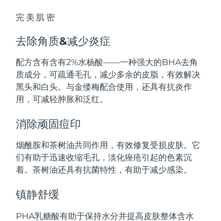
中国澳门特别行政区
预计送达日期
8/14/26
完美肌密
马来西亚
预计送达日期
8/15/26
去除角质&减少炎症
马耳他
预计送达日期
8/12/26
配方含有含有2%水杨酸——一种强大的BHA去角
质成分，可疏通毛孔，减少多余的皮脂，有效解决
墨西哥
预计送达日期
8/16/26
黑头和白头。与金缕梅配合使用，还具有抗炎作
用，可减轻肿胀和泛红。
摩纳哥
预计送达日期
8/13/26
消除顽固痘印
荷兰
预计送达日期
8/12/26
烟酰胺和茶树油共同作用，有效修复受损皮肤。它
新西兰
预计送达日期
8/12/26
们有助于迅速收缩毛孔，淡化痤疮引起的色素沉
着。茶树油还具有抗菌特性，有助于减少感染。
挪威
预计送达日期
8/12/26
镇静舒缓
阿曼
预计送达日期
8/15/26
PHA乳糖酸有助于保持水分并提高皮肤整体含水
菲律宾
预计送达日期
8/15/26