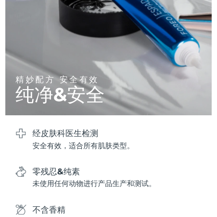
斯洛伐克
预计送达日期
8/12/26
斯洛文尼亚
预计送达日期
8/12/26
南非
预计送达日期
8/20/26
韩国
精妙配方 安全有效
预计送达日期
8/14/26
纯净&安全
西班牙
预计送达日期
8/12/26
瑞典
预计送达日期
8/12/26
经皮肤科医生检测
安全有效，适合所有肌肤类型。
瑞士
预计送达日期
8/12/26
台湾
预计送达日期
8/17/26
零残忍&纯素
未使用任何动物进行产品生产和测试。
泰国
预计送达日期
8/16/26
不含香精
土耳其
预计送达日期
8/13/26