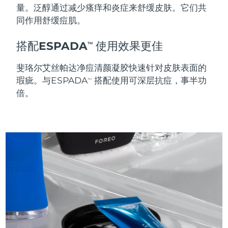
量。泛醇通过减少瘙痒和炎症来舒缓皮肤。它们共
同作用舒缓痘肌。
波兰
预计送达日期
8/13/26
搭配ESPADA
使用效果更佳
TM
葡萄牙
预计送达日期
8/12/26
斐珞尔艾丝帕达净痘清颜凝胶快速针对皮肤表面的
波多黎各
预计送达日期
8/14/26
瑕疵。与ESPADA
搭配使用可深层抗痘，事半功
TM
倍。
卡塔尔
预计送达日期
8/13/26
留尼汪
预计送达日期
8/17/26
罗马尼亚
预计送达日期
8/12/26
俄罗斯
预计送达日期
8/20/26
沙特阿拉伯
预计送达日期
8/13/26
新加坡
预计送达日期
8/14/26