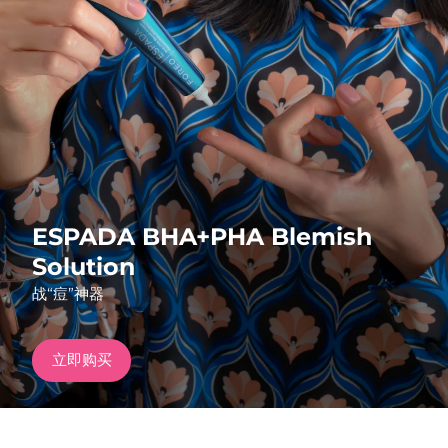
发货国家
美国
预计送达日期
8/13/26
FAQ™ Dual LED Panel
英国
预计送达日期
8/12/26
热门产品
西班牙
预计送达日期
8/12/26
澳大利亚
预计送达日期
8/15/26
ESPADA BHA+PHA Blemish
法国
预计送达日期
8/12/26
Solution
特别优惠
畅销产品
战“痘”神器
德国
预计送达日期
8/12/26
加拿大
预计送达日期
8/16/26
立即购买
红光疗法
澳大利亚
预计送达日期
8/15/26