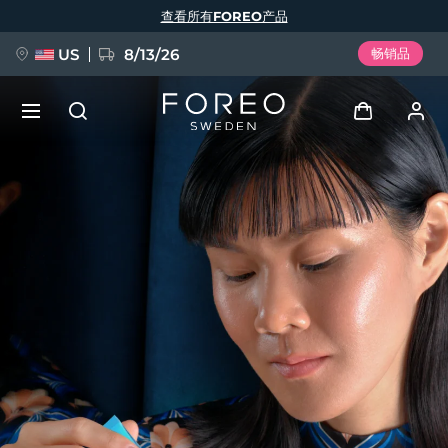
跳
查看所有FOREO产品
转
到
主
要
US
8/13/26
畅销品
内
容
新品
登录
语言
BREAKING NEWS
用户信息
English
Deutsch
Español
我的设备
FAQ™ Pure Beauty-Tech Elixir
Français
Italiano
Português
我的订单
Polski
Svenska
Русский
Türkçe
简体中文
繁體中文
我的地址
issa™ Teeth Whitening Set
我的订阅