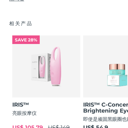
使眼部轮廓平滑 80%，使眼部肌肤紧致 51%*
USB 充电线
眼部护理成分的吸收率提高 84%*
快速操作指南
阿拉伯联合酋长国
预计送达日期
8/13/26
84% 的用户表示使用后眼部轮廓焕然一新。
基本操作指南
相关产品
2年质保 (西班牙、葡萄牙、瑞典：3年质保)
英国
预计送达日期
8/12/26
美国
预计送达日期
8/13/26
SAVE 28%
乌兹别克斯坦
预计送达日期
8/17/26
越南
预计送达日期
8/18/26
IRIS™
IRIS™ C-Concen
Brightening E
亮眼按摩仪
即使是顽固黑眼圈也
US$ 105.79
US$ 149
US$ 54.9