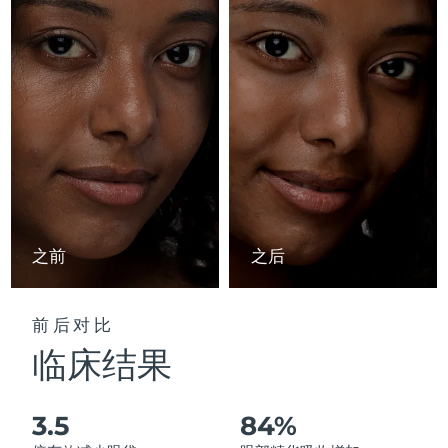
Advanced pore care essentials
以色列
预计送达日期
8/16/26
For healthy hair
18% PAP
护肤品
男士
意大利
预计送达日期
8/12/26
日本
预计送达日期
8/15/26
泽西岛
预计送达日期
8/17/26
全部购买
哈萨克斯坦
预计送达日期
8/14/26
FOREO APP
科威特
预计送达日期
8/12/26
之前
之后
关于我们
拉脱维亚
预计送达日期
8/12/26
前后对比
黎巴嫩
预计送达日期
8/13/26
临床结果
立陶宛
预计送达日期
8/12/26
3.5
84%
卢森堡
预计送达日期
8/12/26