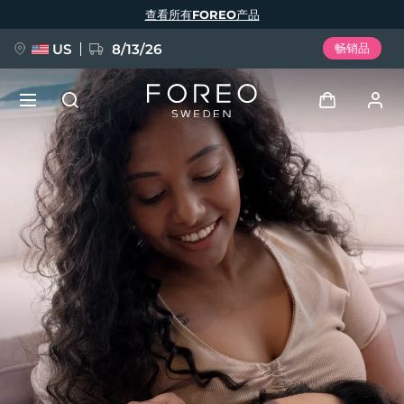
跳
查看所有FOREO产品
转
到
主
要
US
8/13/26
畅销品
内
容
新品
登录
语言
BREAKING NEWS
用户信息
English
Deutsch
Español
我的设备
FAQ™ Pure Beauty-Tech Elixir
Français
Italiano
Português
我的订单
Polski
Svenska
Русский
Türkçe
简体中文
繁體中文
我的地址
issa™ Teeth Whitening Set
我的订阅