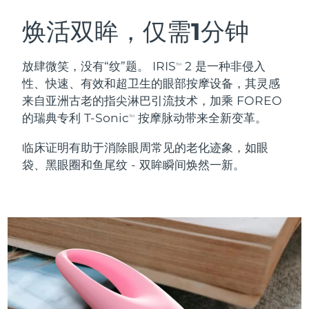
瑞典美肤护理
奥地利
预计送达日期
8/12/26
焕活双眸，仅需1分钟
巴林
预计送达日期
8/13/26
放肆微笑，没有“纹”题。 IRIS
2 是一种非侵入
TM
面部清洁
紧致提拉
性、快速、有效和超卫生的眼部按摩设备，其灵感
比利时
预计送达日期
8/12/26
来自亚洲古老的指尖淋巴引流技术，加乘 FOREO
LUNA™ 4 套装
BEAR™ 2 套装
的瑞典专利 T-Sonic
按摩脉动带来全新变革。
百慕大
预计送达日期
8/18/26
TM
Anti-aging massage
Microcurrent toning
临床证明有助于消除眼周常见的老化迹象，如眼
波斯尼亚和黑塞哥维那
预计送达日期
8/15/26
袋、黑眼圈和鱼尾纹 - 双眸瞬间焕然一新。
补水保湿
口腔护理
LUNA™ 4 Plus
BEAR™ 2 go
文莱
预计送达日期
8/17/26
UFO™ 3 套装
issa™ 4
Massage, LED heating
Microcurrent toning on-the-go
FAQ™ 抗老护理
Deep facial hydration
Hybrid silicone sonic toothbrush
保加利亚
预计送达日期
8/12/26
NEW
LUNA™ 4 Men
BEAR™ 2 eyes & lips
加拿大
预计送达日期
8/16/26
UFO™ 3 LED
issa™ 4 plus
For men, anti-aging massage
Microcurrent line smoothing device
Near-infrared and red light therapy
Smart hybrid silicone sonic toothbrush
智利
预计送达日期
8/16/26
device
抗老
LED治疗