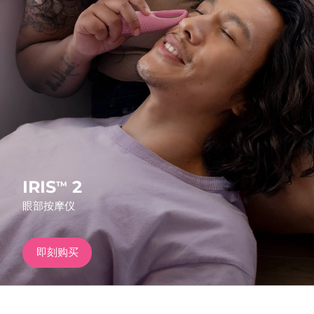
发货国家
美国
预计送达日期
8/13/26
FAQ™ Dual LED Panel
英国
预计送达日期
8/12/26
热门产品
西班牙
预计送达日期
8/12/26
澳大利亚
预计送达日期
8/15/26
法国
预计送达日期
8/12/26
IRIS
2
TM
特别优惠
畅销产品
眼部按摩仪
德国
预计送达日期
8/12/26
加拿大
预计送达日期
8/16/26
即刻购买
红光疗法
澳大利亚
预计送达日期
8/15/26