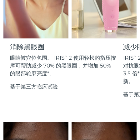
Professional IPL hair removal device
Microcurrent body toning
All hair treatments
All FAQ™ skincare
德国
预计送达日期
8/12/26
FAQ™产品
FAQ™产品
痘肌护理
眼部护理
直布罗陀
PEACH™ 2
LUNA™ 4 body
预计送达日期
8/16/26
FAQ™ products
All anti-aging treatments
All LED treatments
ESPADA™ 2 plus
BEAR™ 2 eyes & lips
IPL hair removal
Massaging body brush
All toning treatments
希腊
预计送达日期
8/12/26
Recurring acne LED therapy
Microcurrent line smoothing device
消除黑眼圈
减少
中国香港特别行政区
预计送达日期
8/13/26
PEACH™ 2 go
SUPERCHARGED™ serum
护发
毛孔护理
眼睛被穴位包围。 IRIS
2 使用轻松的指压按
IRIS
TM
TM
ESPADA™ 2
IRIS™ 2
Travel-friendly IPL hair removal
Firming body serum
摩可帮助减少 70% 的黑眼圈，并增加 50%
对抗眼
匈牙利
LUNA™ 4 hair
预计送达日期
8/12/26
KIWI™ derma
Acne treatment device
Rejuvenating eye massager
NEW
的眼部轮廓亮度*。
3.5
2-in-1 LED scalp massager
Diamond microdermabrasion .
新。
冰岛
预计送达日期
8/13/26
基于第三方临床试验
PEACH™ Cooling Prep Gel
ESPADA™ Blemish Solution
眼部护肤
基于第
牙齿美白
Cooling IPL hair removal gel
印度尼西亚
预计送达日期
8/10/26
FLIP™ play advanced
KIWI™
Concentrated acne gel
Advanced eye care treatment
issa™ Teeth Whitening Set
LED light hairbrush
Blackhead remover
爱尔兰
预计送达日期
8/12/26
更多的
Dual LED + sonic device & 18% PAP gel
ESPADA™ 设备
眼部护理设备
马恩岛
预计送达日期
8/14/26
LUNA™ Dual-Peptide Scalp
KIWI™ 皮肤护理
All acne treatment devices
All revitalizing eye massagers
Serum
issa™ Teeth Whitening Gel