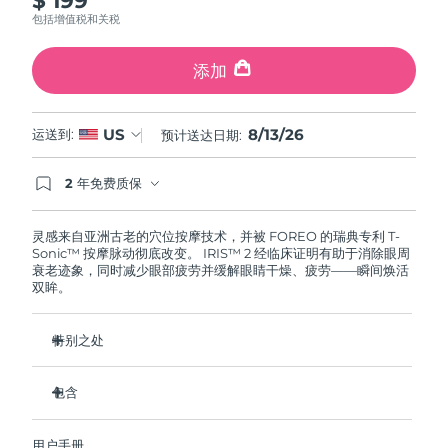
斯洛伐克
预计送达日期
8/12/26
包括增值税和关税
斯洛文尼亚
预计送达日期
8/12/26
添加
南非
预计送达日期
8/20/26
8/13/26
US
运送到:
预计送达日期:
韩国
预计送达日期
8/14/26
2 年免费质保
如果您在2年质保期内发现任何非人为质量问题，
西班牙
预计送达日期
8/12/26
FOREO将免费为您更换产品。
灵感来自亚洲古老的穴位按摩技术，并被 FOREO 的瑞典专利 T-
Sonic™ 按摩脉动彻底改变。 IRIS™ 2 经临床证明有助于消除眼周
瑞典
预计送达日期
8/12/26
衰老迹象，同时减少眼部疲劳并缓解眼睛干燥、疲劳——瞬间焕活
双眸。
瑞士
预计送达日期
8/12/26
特别之处
台湾
预计送达日期
8/17/26
眼科医生认证的安全有效的眼部护理。
包含
泰国
预计送达日期
8/16/26
减少眼袋的效果提高 3.5 倍*
黑眼圈减少 70%，鱼尾纹和细纹减少 43%*
IRIS
2
™
土耳其
预计送达日期
8/13/26
用户手册