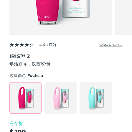
波兰
预计送达日期
8/13/26
葡萄牙
预计送达日期
8/12/26
波多黎各
预计送达日期
8/14/26
4.4
(172)
Write a review
4.4
out
卡塔尔
预计送达日期
8/13/26
IRIS™ 2
of
5
焕活双眸，仅需1分钟
stars,
留尼汪
预计送达日期
8/17/26
average
rating
选择 颜色:
Fuchsia
value.
罗马尼亚
预计送达日期
8/12/26
Read
172
Reviews.
俄罗斯
预计送达日期
8/20/26
Same
page
link.
沙特阿拉伯
预计送达日期
8/13/26
有存货
新加坡
预计送达日期
8/14/26
$ 199