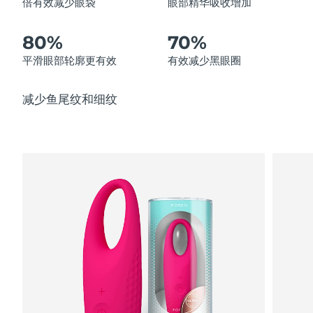
倍有效减少眼袋
眼部精华吸收增加
中国澳门特别行政区
预计送达日期
8/14/26
80%
70%
马来西亚
预计送达日期
8/15/26
平滑眼部轮廓更有效
有效减少黑眼圈
马耳他
预计送达日期
8/12/26
减少鱼尾纹和细纹
墨西哥
预计送达日期
8/16/26
摩纳哥
预计送达日期
8/13/26
荷兰
预计送达日期
8/12/26
新西兰
预计送达日期
8/12/26
挪威
预计送达日期
8/12/26
阿曼
预计送达日期
8/15/26
菲律宾
预计送达日期
8/15/26