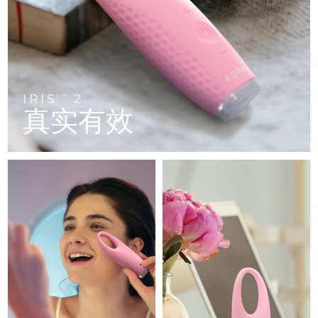
FAQ™ 101
FAQ™ 201
中国
LUNA™ 4 mini
面部提拉护理
预计送达日期
8/12/26
NEW
issa™ 4 smile
UFO™ 3 mini
Clinical anti-aging
LED mask
For young skin, T-zone
Premium anti-aging skincare
哥伦比亚
预计送达日期
8/16/26
Hybrid silicone sonic toothbrush
Red light therapy device for young skin
生发
肌肤年轻化
克罗地亚
预计送达日期
8/12/26
FAQ™ 102
FAQ™ 202
LUNA™ 4 go
BEAR™ 设备
FAQ™ 301
FAQ™ 501
issa™ 4 baby
UFO™ 3 go
Advanced clinical anti-aging
LED mask
For travel or gym bag
All premium facelift devices
IRIS
2
NEW
TM
塞浦路斯
预计送达日期
8/13/26
LED hair strengthening scalp massager
Full-Spectrum Red Light Therapy
真实有效
For ages 0-3
Portable red light therapy
捷克
预计送达日期
8/12/26
FAQ™ 103
FAQ™ 211
LUNA™ 护肤
保健品
FAQ™ Scalp Serum
FAQ™ 502
issa™ Teeth Whitening Set
面膜
Luxurious clinical anti-aging set
Anti-aging neck & décolleté LED mask
Premium cleansers & balm
丹麦
预计送达日期
8/12/26
Scalp recovery probiotic serum
Full-Spectrum Red Light Therapy
Dual LED + sonic device & 18% PAP gel
Rejuvenation & hydration
专业治疗
爱沙尼亚
预计送达日期
8/12/26
FAQ™ P1 Primer
FAQ™ 221
LUNA™ 设备
FAQ™护肤品
ISSA™ 设备
UFO™ 设备
Manuka honey primer
Anti-aging LED hand mask
芬兰
FAQ™ Red Light Serum
预计送达日期
8/12/26
All facial cleansing devices
All FAQ™ skincare
All silicone sonic toothbrushes
All deep facial hydration devices
法国
预计送达日期
8/12/26
脱毛
身体护理
FAQ™护肤品
FAQ™护肤品
PEACH™ 2 Pro Max
BEAR™ 2 body
FAQ™产品
FAQ™ skincare
法属波利尼西亚
预计送达日期
8/16/26
All FAQ™ skincare
All FAQ™ skincare