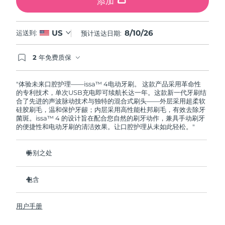
添加
8/10/26
US
运送到:
预计送达日期:
2 年免费质保
如果您在2年质保期内发现任何非人为质量问题，
FOREO将免费为您更换产品。
"体验未来口腔护理——issa™ 4电动牙刷。 这款产品采用革命性
的专利技术，单次USB充电即可续航长达一年。这款新一代牙刷结
合了先进的声波脉动技术与独特的混合式刷头——外层采用超柔软
硅胶刷毛，温和保护牙龈；内层采用高性能杜邦刷毛，有效去除牙
菌斑。issa™ 4 的设计旨在配合您自然的刷牙动作，兼具手动刷牙
的便捷性和电动牙刷的清洁效果。让口腔护理从未如此轻松。"
特别之处
经临床验证，仅需 1 个月即可使整体口腔卫生状况提升 140%。
包含
经临床验证，比普通手动牙刷多去除 30% 的牙菌斑。
经临床验证，可减少牙龈炎，100% 的测试者表示牙齿更白
issa™ 4
了。
用户手册
USB 充电线
复合刷头使用寿命延长两倍，仅需每六个月更换一次。
旅行袋