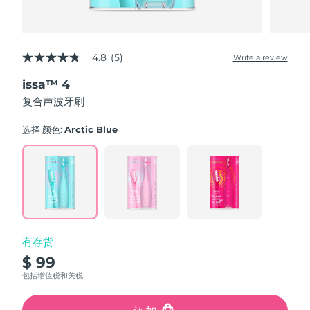
4.8
(5)
Write a review
4.8
out
issa™ 4
of
5
复合声波牙刷
stars,
average
rating
选择 颜色:
Arctic Blue
value.
Read
5
Reviews.
Same
page
link.
有存货
$ 99
包括增值税和关税