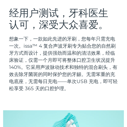
瑞典美肤护理
奥地利
预计送达日期
09/08/26
经用户测试，牙科医生
认可，深受大众喜爱。
巴林
预计送达日期
10/08/26
面部清洁
紧致提拉
比利时
预计送达日期
09/08/26
想象一下，一款如此先进的牙刷，您每年只需充电
LUNA™ 4 套装
BEAR™ 2 套装
一次。issa™ 4 复合声波牙刷专为贴合您的自然刷
百慕大
预计送达日期
15/08/26
Anti-aging massage
Microcurrent toning
牙方式而设计，提供强劲而温和的清洁效果，经临
床验证，仅需一个月即可将整体口腔卫生状况提升
波斯尼亚和黑塞哥维那
预计送达日期
12/08/26
140%。它采用声波脉动技术和独特的混合刷头，有
补水保湿
口腔护理
LUNA™ 4 Plus
BEAR™ 2 go
效去除牙菌斑的同时保护您的牙龈。无需笨重的充
文莱
预计送达日期
14/08/26
UFO™ 3 套装
issa™ 4
Massage, LED heating
Microcurrent toning on-the-go
电底座，无需每日充电——单次USB 充电，即可轻
FAQ™ 抗老护理
Deep facial hydration
Hybrid silicone sonic toothbrush
松享受 365 天的口腔护理。
保加利亚
预计送达日期
09/08/26
NEW
LUNA™ 4 Men
BEAR™ 2 eyes & lips
加拿大
预计送达日期
13/08/26
UFO™ 3 LED
issa™ 4 plus
For men, anti-aging massage
Microcurrent line smoothing device
Near-infrared and red light therapy
Smart hybrid silicone sonic toothbrush
智利
预计送达日期
13/08/26
device
抗老
LED治疗