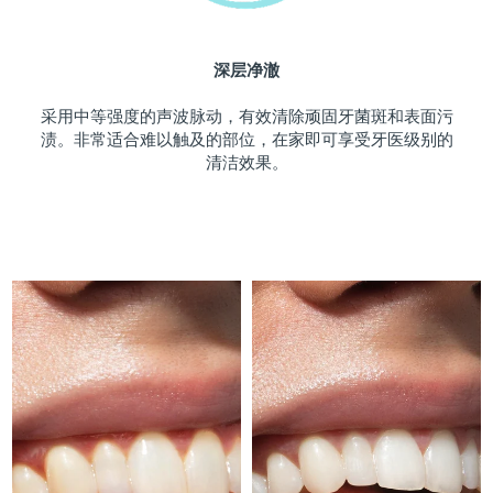
斯洛伐克
预计送达日期
09/08/26
深层净澈
斯洛文尼亚
预计送达日期
09/08/26
采用中等强度的声波脉动，有效清除顽固牙菌斑和表面污
南非
预计送达日期
17/08/26
渍。非常适合难以触及的部位，在家即可享受牙医级别的
清洁效果。
韩国
预计送达日期
11/08/26
西班牙
预计送达日期
09/08/26
瑞典
预计送达日期
09/08/26
瑞士
预计送达日期
09/08/26
台湾
预计送达日期
14/08/26
泰国
预计送达日期
13/08/26
土耳其
预计送达日期
10/08/26