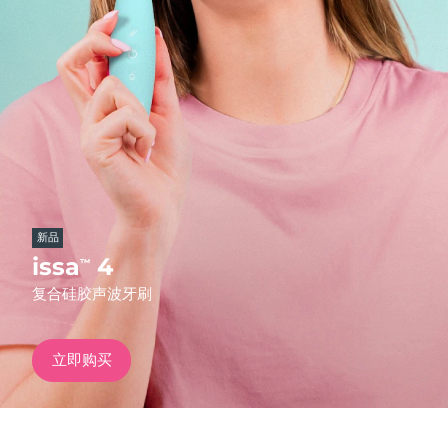
发货国家
美国
预计送达日期
10/08/26
FAQ™ Dual LED Panel
英国
预计送达日期
09/08/26
热门产品
西班牙
预计送达日期
09/08/26
澳大利亚
预计送达日期
12/08/26
新品
法国
预计送达日期
09/08/26
issa
4
™
特别优惠
畅销产品
复合硅胶声波牙刷
德国
预计送达日期
09/08/26
加拿大
预计送达日期
13/08/26
立即购买
红光疗法
澳大利亚
预计送达日期
12/08/26