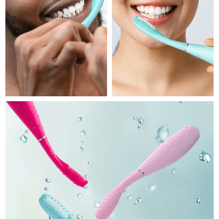
Professional IPL hair removal device
Microcurrent body toning
All hair treatments
All FAQ™ skincare
德国
预计送达日期
09/08/26
FAQ™产品
FAQ™产品
痘肌护理
眼部护理
直布罗陀
PEACH™ 2
LUNA™ 4 body
预计送达日期
13/08/26
FAQ™ products
All anti-aging treatments
All LED treatments
ESPADA™ 2 plus
BEAR™ 2 eyes & lips
IPL hair removal
Massaging body brush
All toning treatments
希腊
预计送达日期
09/08/26
Recurring acne LED therapy
Microcurrent line smoothing device
中国香港特别行政区
预计送达日期
10/08/26
PEACH™ 2 go
SUPERCHARGED™ serum
护发
毛孔护理
ESPADA™ 2
IRIS™ 2
Travel-friendly IPL hair removal
Firming body serum
匈牙利
LUNA™ 4 hair
预计送达日期
09/08/26
KIWI™ derma
Acne treatment device
Rejuvenating eye massager
NEW
2-in-1 LED scalp massager
Diamond microdermabrasion .
冰岛
预计送达日期
10/08/26
PEACH™ Cooling Prep Gel
ESPADA™ Blemish Solution
眼部护肤
牙齿美白
Cooling IPL hair removal gel
印度尼西亚
预计送达日期
07/08/26
FLIP™ play advanced
KIWI™
Concentrated acne gel
Advanced eye care treatment
issa™ Teeth Whitening Set
LED light hairbrush
Blackhead remover
爱尔兰
预计送达日期
09/08/26
更多的
Dual LED + sonic device & 18% PAP gel
ESPADA™ 设备
眼部护理设备
马恩岛
预计送达日期
11/08/26
LUNA™ Dual-Peptide Scalp
KIWI™ 皮肤护理
All acne treatment devices
All revitalizing eye massagers
Serum
issa™ Teeth Whitening Gel