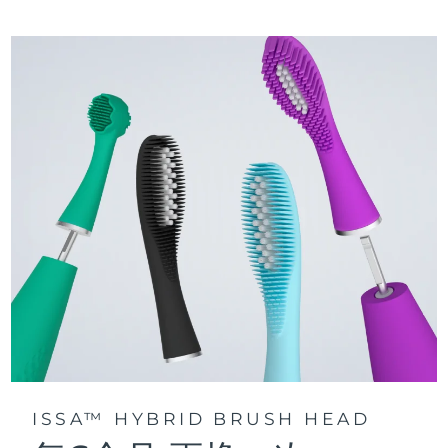
三种刷牙模式：深层净澈、皓亮净白和敏感护龈模式，专为个
快速操作指南
性化口腔护理而设计。
issa™ 系列手册
声波脉动技术每分钟提供 11,000 次脉动，带来深层、温和的全
口清洁。
通过 FOREO For You app访问定制刷牙模式。
ISSA™ HYBRID BRUSH HEAD