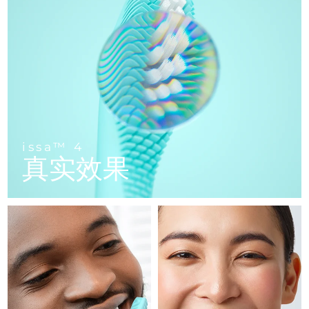
FAQ™ 101
FAQ™ 201
中国
LUNA™ 4 mini
面部提拉护理
预计送达日期
09/08/26
NEW
issa™ 4 smile
UFO™ 3 mini
Clinical anti-aging
LED mask
For young skin, T-zone
Premium anti-aging skincare
哥伦比亚
预计送达日期
13/08/26
Hybrid silicone sonic toothbrush
Red light therapy device for young skin
生发
肌肤年轻化
克罗地亚
预计送达日期
09/08/26
FAQ™ 102
FAQ™ 202
LUNA™ 4 go
BEAR™ 设备
FAQ™ 301
FAQ™ 501
issa™ 4 baby
UFO™ 3 go
Advanced clinical anti-aging
LED mask
For travel or gym bag
All premium facelift devices
NEW
塞浦路斯
预计送达日期
10/08/26
LED hair strengthening scalp massager
Full-Spectrum Red Light Therapy
For ages 0-3
Portable red light therapy
捷克
预计送达日期
09/08/26
FAQ™ 103
FAQ™ 211
LUNA™ 护肤
保健品
issa™ 4
FAQ™ Scalp Serum
FAQ™ 502
issa™ Teeth Whitening Set
真实效果
面膜
Luxurious clinical anti-aging set
Anti-aging neck & décolleté LED mask
Premium cleansers & balm
丹麦
预计送达日期
09/08/26
Scalp recovery probiotic serum
Full-Spectrum Red Light Therapy
Dual LED + sonic device & 18% PAP gel
Rejuvenation & hydration
专业治疗
爱沙尼亚
预计送达日期
09/08/26
FAQ™ P1 Primer
FAQ™ 221
LUNA™ 设备
FAQ™护肤品
ISSA™ 设备
UFO™ 设备
Manuka honey primer
Anti-aging LED hand mask
芬兰
FAQ™ Red Light Serum
预计送达日期
09/08/26
All facial cleansing devices
All FAQ™ skincare
All silicone sonic toothbrushes
All deep facial hydration devices
法国
预计送达日期
09/08/26
脱毛
身体护理
FAQ™护肤品
FAQ™护肤品
PEACH™ 2 Pro Max
BEAR™ 2 body
FAQ™产品
FAQ™ skincare
法属波利尼西亚
预计送达日期
13/08/26
All FAQ™ skincare
All FAQ™ skincare