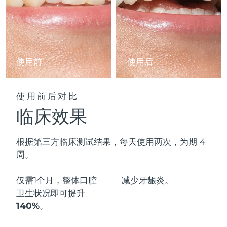
阿拉伯联合酋长国
预计送达日期
10/08/26
英国
预计送达日期
09/08/26
使用前
使用后
美国
预计送达日期
10/08/26
乌兹别克斯坦
预计送达日期
14/08/26
使用前后对比
临床效果
越南
预计送达日期
15/08/26
根据第三方临床测试结果，每天使用两次，为期 4
周。
仅需1个月，整体口腔
减少
牙龈炎。
卫生状况即可
提升
140%
。