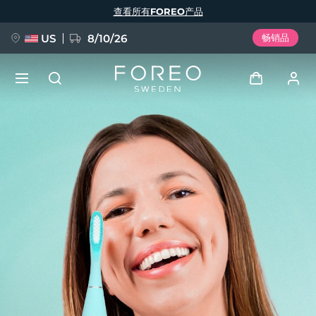
跳
查看所有FOREO产品
转
到
主
要
US
8/10/26
畅销品
内
容
新品
登录
语言
BREAKING NEWS
用户信息
English
Deutsch
Español
我的设备
FAQ™ Pure Beauty-Tech Elixir
Français
Italiano
Português
我的订单
Polski
Svenska
Русский
Türkçe
简体中文
繁體中文
我的地址
issa™ Teeth Whitening Set
我的订阅