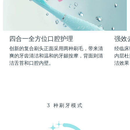
Advanced pore care essentials
以色列
预计送达日期
13/08/26
For healthy hair
18% PAP
护肤品
男士
意大利
预计送达日期
09/08/26
日本
预计送达日期
12/08/26
四合一全方位口腔护理
强效
泽西岛
预计送达日期
14/08/26
全部购买
创新的复合刷头正面采用两种刷毛，带来清
经临床
哈萨克斯坦
爽的牙齿清洁和温和的牙龈按摩，背面则清
内层杜
预计送达日期
11/08/26
洁舌苔和口腔内壁。
洁效果
FOREO APP
科威特
预计送达日期
09/08/26
关于我们
拉脱维亚
预计送达日期
09/08/26
黎巴嫩
预计送达日期
10/08/26
3 种刷牙模式
立陶宛
预计送达日期
09/08/26
卢森堡
预计送达日期
09/08/26