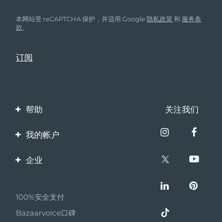
本网站受 reCAPTCHA 保护，并适用 Google
隐私政策
和
服务条
款
。
帮助
关注我们
联系我们
我的帐户
订单与运输
产品注册
企业
保修与退换货
客服支持
关于FOREO
常见问题
100%安全支付
伙伴计划
电池信息
Bazaarvoice口碑
联盟新闻