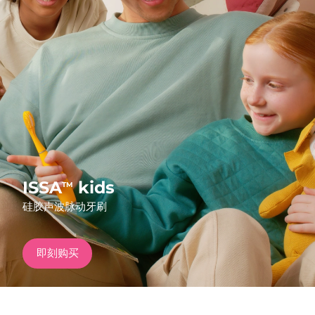
发货国家
美国
预计送达日期
8/11/26
FAQ™ Dual LED Panel
英国
预计送达日期
8/10/26
热门产品
西班牙
预计送达日期
8/10/26
澳大利亚
预计送达日期
8/13/26
法国
预计送达日期
8/10/26
ISSA
kids
TM
特别优惠
畅销产品
硅胶声波脉动牙刷
德国
预计送达日期
8/10/26
加拿大
预计送达日期
8/14/26
即刻购买
红光疗法
澳大利亚
预计送达日期
8/13/26