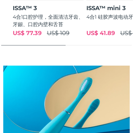
斯洛伐克
预计送达日期
8/10/26
ISSA™ 3
ISSA™ mini 3
4合1口腔护理，全面清洁牙齿、
4合1 硅胶声波电动
斯洛文尼亚
预计送达日期
8/10/26
牙龈、口腔内壁和舌苔
US$ 77.39
US$ 109
US$ 41.89
US$
南非
预计送达日期
8/18/26
韩国
预计送达日期
8/12/26
西班牙
预计送达日期
8/10/26
瑞典
预计送达日期
8/10/26
瑞士
预计送达日期
8/10/26
台湾
预计送达日期
8/15/26
泰国
预计送达日期
8/14/26
土耳其
预计送达日期
8/11/26