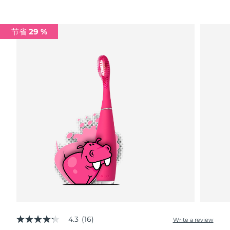
Advanced pore care essentials
以色列
预计送达日期
8/14/26
For healthy hair
18% PAP
护肤品
男士
意大利
预计送达日期
8/10/26
节省 29 %
日本
预计送达日期
8/13/26
泽西岛
预计送达日期
8/15/26
全部购买
哈萨克斯坦
预计送达日期
8/12/26
FOREO APP
科威特
预计送达日期
8/10/26
关于我们
拉脱维亚
预计送达日期
8/10/26
黎巴嫩
预计送达日期
8/11/26
立陶宛
预计送达日期
8/10/26
卢森堡
预计送达日期
8/10/26
4.3
(16)
Write a review
4.3