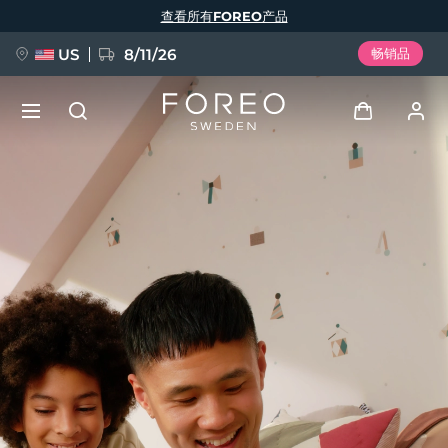
跳
查看所有FOREO产品
转
到
主
要
US
8/11/26
畅销品
内
容
新品
登录
语言
BREAKING NEWS
用户信息
English
Deutsch
Español
我的设备
FAQ™ Pure Beauty-Tech Elixir
Français
Italiano
Português
我的订单
Polski
Svenska
Русский
Türkçe
简体中文
繁體中文
我的地址
issa™ Teeth Whitening Set
我的订阅