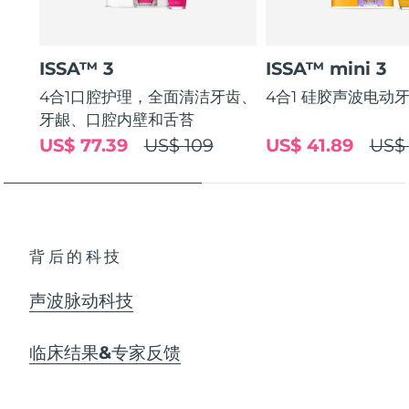
ISSA™ 3
ISSA™ mini 3
4合1口腔护理，全面清洁牙齿、
4合1 硅胶声波电动
牙龈、口腔内壁和舌苔
US$ 77.39
US$ 109
US$ 41.89
US$
背后的科技
声波脉动科技
临床结果&专家反馈