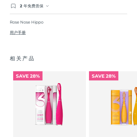
2 年免费质保
如果您在2年质保期内发现任何非人为质量问题，
波兰
预计送达日期
8/11/26
FOREO将免费为您更换产品。
Rose Nose Hippo
葡萄牙
预计送达日期
8/10/26
用户手册
波多黎各
预计送达日期
8/12/26
卡塔尔
预计送达日期
8/11/26
相关产品
留尼汪
预计送达日期
8/15/26
SAVE 28%
SAVE 28%
罗马尼亚
预计送达日期
8/10/26
俄罗斯
预计送达日期
8/18/26
沙特阿拉伯
预计送达日期
8/11/26
新加坡
预计送达日期
8/12/26