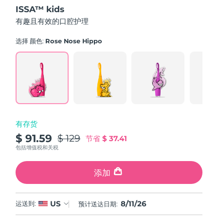
out
ISSA™ kids
of
中国澳门特别行政区
预计送达日期
8/12/26
5
有趣且有效的口腔护理
stars,
average
马来西亚
预计送达日期
8/13/26
rating
选择 颜色:
Rose Nose Hippo
value.
Read
马耳他
预计送达日期
8/10/26
16
Reviews.
Same
墨西哥
预计送达日期
8/14/26
page
link.
摩纳哥
预计送达日期
8/11/26
有存货
荷兰
预计送达日期
8/10/26
$ 91.59
$ 129
节省
$ 37.41
新西兰
包括增值税和关税
预计送达日期
8/10/26
挪威
添加
预计送达日期
8/10/26
阿曼
预计送达日期
8/13/26
8/11/26
US
运送到:
预计送达日期:
菲律宾
预计送达日期
8/13/26