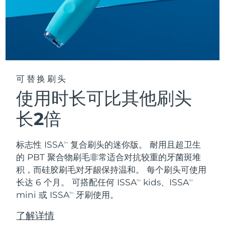
阿拉伯联合酋长国
预计送达日期
8/11/26
英国
预计送达日期
8/10/26
美国
预计送达日期
8/11/26
可替换刷头
乌兹别克斯坦
使用时长可比其他刷头
预计送达日期
8/15/26
长2倍
越南
预计送达日期
8/16/26
标志性 ISSA
复合刷头的迷你版。 耐用且超卫生
TM
的 PBT 聚合物刷毛非常适合对抗较重的牙菌斑堆
积，而硅胶刷毛对牙龈保持温和。 每个刷头可使用
长达 6 个月。 可搭配任何 ISSA
kids、ISSA
TM
TM
mini 或 ISSA
牙刷使用。
TM
了解详情