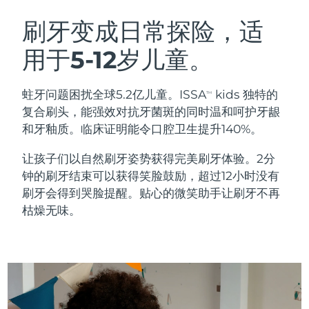
瑞典美肤护理
奥地利
预计送达日期
8/10/26
刷牙变成日常探险，适
用于5-12岁儿童。
巴林
预计送达日期
8/11/26
面部清洁
紧致提拉
比利时
预计送达日期
8/10/26
蛀牙问题困扰全球5.2亿儿童。ISSA
kids 独特的
TM
LUNA™ 4 套装
BEAR™ 2 套装
复合刷头，能强效对抗牙菌斑的同时温和呵护牙龈
百慕大
预计送达日期
8/16/26
Anti-aging massage
Microcurrent toning
和牙釉质。临床证明能令口腔卫生提升140%。
波斯尼亚和黑塞哥维那
预计送达日期
8/13/26
让孩子们以自然刷牙姿势获得完美刷牙体验。2分
补水保湿
口腔护理
钟的刷牙结束可以获得笑脸鼓励，超过12小时没有
LUNA™ 4 Plus
BEAR™ 2 go
文莱
预计送达日期
8/15/26
UFO™ 3 套装
issa™ 4
刷牙会得到哭脸提醒。贴心的微笑助手让刷牙不再
Massage, LED heating
Microcurrent toning on-the-go
FAQ™ 抗老护理
Deep facial hydration
Hybrid silicone sonic toothbrush
枯燥无味。
保加利亚
预计送达日期
8/10/26
NEW
LUNA™ 4 Men
BEAR™ 2 eyes & lips
加拿大
预计送达日期
8/14/26
UFO™ 3 LED
issa™ 4 plus
For men, anti-aging massage
Microcurrent line smoothing device
Near-infrared and red light therapy
Smart hybrid silicone sonic toothbrush
智利
预计送达日期
8/14/26
device
抗老
LED治疗