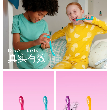
FAQ™ 101
FAQ™ 201
中国
LUNA™ 4 mini
面部提拉护理
预计送达日期
8/10/26
NEW
issa™ 4 smile
UFO™ 3 mini
Clinical anti-aging
LED mask
For young skin, T-zone
Premium anti-aging skincare
哥伦比亚
预计送达日期
8/14/26
Hybrid silicone sonic toothbrush
Red light therapy device for young skin
生发
肌肤年轻化
克罗地亚
预计送达日期
8/10/26
FAQ™ 102
FAQ™ 202
LUNA™ 4 go
BEAR™ 设备
FAQ™ 301
FAQ™ 501
issa™ 4 baby
UFO™ 3 go
Advanced clinical anti-aging
LED mask
For travel or gym bag
All premium facelift devices
NEW
塞浦路斯
预计送达日期
8/11/26
LED hair strengthening scalp massager
Full-Spectrum Red Light Therapy
For ages 0-3
Portable red light therapy
捷克
预计送达日期
8/10/26
ISSA
kids
FAQ™ 103
FAQ™ 211
TM
LUNA™ 护肤
保健品
真实有效
FAQ™ Scalp Serum
FAQ™ 502
issa™ Teeth Whitening Set
面膜
Luxurious clinical anti-aging set
Anti-aging neck & décolleté LED mask
Premium cleansers & balm
丹麦
预计送达日期
8/10/26
Scalp recovery probiotic serum
Full-Spectrum Red Light Therapy
Dual LED + sonic device & 18% PAP gel
Rejuvenation & hydration
专业治疗
爱沙尼亚
预计送达日期
8/10/26
FAQ™ P1 Primer
FAQ™ 221
LUNA™ 设备
FAQ™护肤品
ISSA™ 设备
UFO™ 设备
Manuka honey primer
Anti-aging LED hand mask
芬兰
FAQ™ Red Light Serum
预计送达日期
8/10/26
All facial cleansing devices
All FAQ™ skincare
All silicone sonic toothbrushes
All deep facial hydration devices
法国
预计送达日期
8/10/26
脱毛
身体护理
FAQ™护肤品
FAQ™护肤品
PEACH™ 2 Pro Max
BEAR™ 2 body
FAQ™产品
FAQ™ skincare
法属波利尼西亚
预计送达日期
8/14/26
All FAQ™ skincare
All FAQ™ skincare