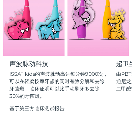
Professional IPL hair removal device
Microcurrent body toning
All hair treatments
All FAQ™ skincare
德国
预计送达日期
8/10/26
FAQ™产品
FAQ™产品
痘肌护理
眼部护理
直布罗陀
PEACH™ 2
LUNA™ 4 body
预计送达日期
8/14/26
FAQ™ products
All anti-aging treatments
All LED treatments
ESPADA™ 2 plus
BEAR™ 2 eyes & lips
IPL hair removal
Massaging body brush
All toning treatments
希腊
预计送达日期
8/10/26
Recurring acne LED therapy
Microcurrent line smoothing device
中国香港特别行政区
预计送达日期
8/11/26
PEACH™ 2 go
SUPERCHARGED™ serum
护发
毛孔护理
ESPADA™ 2
IRIS™ 2
Travel-friendly IPL hair removal
Firming body serum
声波脉动科技
超卫
匈牙利
LUNA™ 4 hair
预计送达日期
8/10/26
KIWI™ derma
Acne treatment device
Rejuvenating eye massager
NEW
2-in-1 LED scalp massager
Diamond microdermabrasion .
ISSA
kids的声波脉动高达每分钟9000次，
由PB
TM
冰岛
预计送达日期
8/11/26
可以在轻柔按摩牙龈的同时有效分解和去除
通尼龙
PEACH™ Cooling Prep Gel
ESPADA™ Blemish Solution
眼部护肤
牙菌斑。临床证明可以比手动刷牙多去除
二甲酸
牙齿美白
Cooling IPL hair removal gel
印度尼西亚
预计送达日期
8/8/26
FLIP™ play advanced
KIWI™
30%的牙菌斑。
Concentrated acne gel
Advanced eye care treatment
issa™ Teeth Whitening Set
LED light hairbrush
Blackhead remover
爱尔兰
预计送达日期
8/10/26
更多的
Dual LED + sonic device & 18% PAP gel
基于第三方临床测试报告
ESPADA™ 设备
眼部护理设备
马恩岛
预计送达日期
8/12/26
LUNA™ Dual-Peptide Scalp
KIWI™ 皮肤护理
All acne treatment devices
All revitalizing eye massagers
Serum
issa™ Teeth Whitening Gel