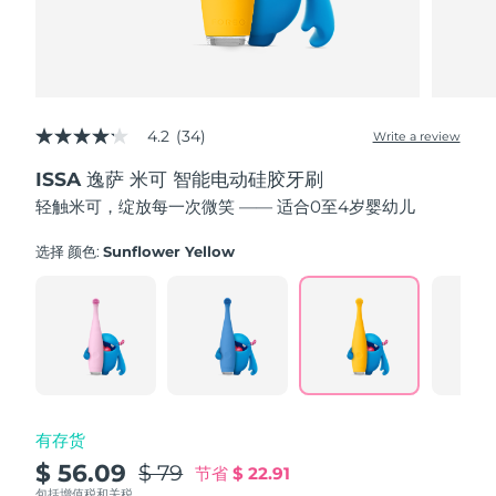
发货国家
美国
预计送达日期
8/10/26
FAQ™ Dual LED Panel
英国
预计送达日期
8/9/26
4.2
(34)
Write a review
4.2
out
热门产品
西班牙
预计送达日期
8/9/26
ISSA 逸萨 米可 智能电动硅胶牙刷
of
5
轻触米可，绽放每一次微笑 —— 适合0至4岁婴幼儿
stars,
澳大利亚
预计送达日期
8/12/26
average
rating
选择 颜色:
Sunflower Yellow
value.
法国
预计送达日期
8/9/26
Read
特别优惠
畅销产品
34
Reviews.
德国
预计送达日期
8/9/26
Same
page
link.
加拿大
预计送达日期
8/13/26
红光疗法
有存货
$ 56.09
$ 79
节省
$ 22.91
澳大利亚
预计送达日期
8/12/26
包括增值税和关税