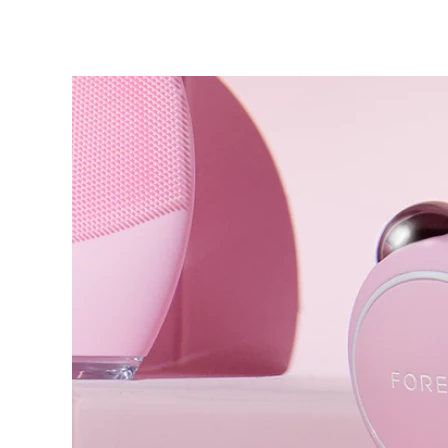
KIWI™ 皮肤护理
All acne treatment devices
All revitalizing eye massagers
Serum
issa™ Teeth Whitening Gel
Advanced pore care essentials
For healthy hair
18% PAP
护肤品
男士
全部购买
FOREO APP
关于我们