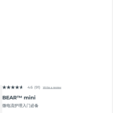
4.6
(91)
Write a review
4.6
out
BEAR™ mini
of
5
stars,
微电流护理入门必备
average