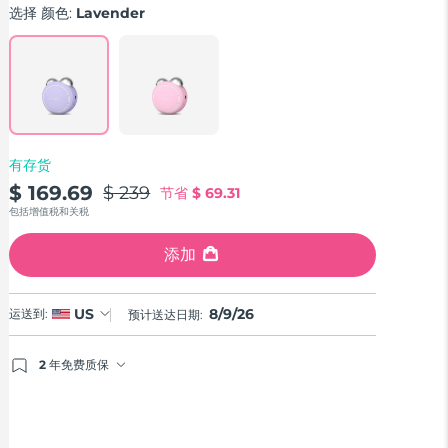
rating
选择 颜色:
Lavender
value.
Read
91
Reviews.
Same
page
link.
有存货
$ 169.69
$ 239
节省
$ 69.31
包括增值税和关税
添加
8/9/26
US
运送到:
预计送达日期:
2 年免费质保
如果您在2年质保期内发现任何非人为质量问题，FOREO
将免费为您更换产品。