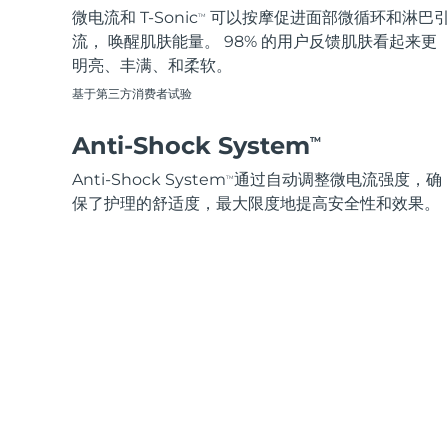
脱毛
FAQ™护肤品
身体护理
FAQ™护肤品
微电流和 T-Sonic
可以按摩促进面部微循环和淋巴
TM
FAQ™产品
FAQ™ skincare
All FAQ™ skincare
All FAQ™ skincare
PEACH™ 2 Pro Max
BEAR™ 2 body
流， 唤醒肌肤能量。 98% 的用户反馈肌肤看起来更
All hair treatments
All FAQ™ skincare
Professional IPL hair removal device
Microcurrent body toning
明亮、丰满、和柔软。
基于第三方消费者试验
FAQ™产品
FAQ™产品
痘肌护理
FAQ™ products
眼部护理
All anti-aging treatments
All LED treatments
PEACH™ 2
LUNA™ 4 body
Anti-Shock System
All toning treatments
TM
ESPADA™ 2 plus
BEAR™ 2 eyes & lips
IPL hair removal
Massaging body brush
Recurring acne LED therapy
Microcurrent line smoothing device
Anti-Shock System
通过自动调整微电流强度，确
TM
保了护理的舒适度，最大限度地提高安全性和效果。
PEACH™ 2 go
SUPERCHARGED™ serum
护发
毛孔护理
ESPADA™ 2
IRIS™ 2
Travel-friendly IPL hair removal
Firming body serum
LUNA™ 4 hair
KIWI™ derma
Acne treatment device
Rejuvenating eye massager
NEW
2-in-1 LED scalp massager
Diamond microdermabrasion .
PEACH™ Cooling Prep Gel
ESPADA™ Blemish Solution
眼部护肤
牙齿美白
Cooling IPL hair removal gel
FLIP™ play advanced
KIWI™
Concentrated acne gel
Advanced eye care treatment
issa™ Teeth Whitening Set
LED light hairbrush
Blackhead remover
Dual LED + sonic device & 18% PAP gel
更多的
ESPADA™ 设备
眼部护理设备
LUNA™ Dual-Peptide Scalp