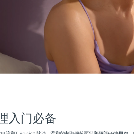
理入门必备
电流和T-Sonic
脉动，温和的刺激锻炼面部和颈部69块肌肉，
TM