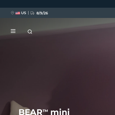
跳
转
到
主
US
8/9/26
要
内
容
新品
BREAKING NEWS
FAQ™ Pure Beauty-Tech Elixir
BEAR
mini
TM