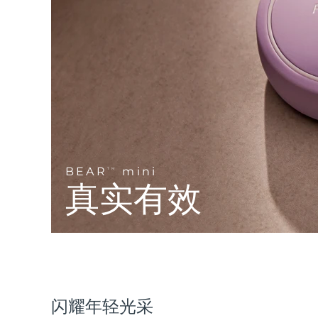
Near-infrared and red light therapy device
Smart hybrid silicone sonic toothbrush
抗老
LED治疗
LUNA™ 4 mini
面部提拉护理
FAQ™ 101
FAQ™ 201
UFO™ 3 mini
issa™ 4 smile
For young skin, T-zone
Premium anti-aging skincare
NEW
Clinical anti-aging
LED mask
Red light therapy device for young skin
Hybrid silicone sonic toothbrush
生发
LUNA™ 4 go
BEAR™ 设备
肌肤年轻化
FAQ™ 102
FAQ™ 202
UFO™ 3 go
issa™ 4 baby
For travel or gym bag
All premium facelift devices
FAQ™ 301
FAQ™ 501
Advanced clinical anti-aging
LED mask
Portable red light therapy
For ages 0-3
NEW
LED hair strengthening scalp massager
Full-Spectrum Red Light Therapy
BEAR
mini
TM
LUNA™ 护肤
真实有效
FAQ™ 103
FAQ™ 211
保健品
面膜
issa™ Teeth Whitening Set
Premium cleansers & balm
FAQ™ Scalp Serum
FAQ™ 502
Luxurious clinical anti-aging set
Anti-aging neck & décolleté LED mask
Rejuvenation & hydration
Dual LED + sonic device & 18% PAP gel
Scalp recovery probiotic serum
Full-Spectrum Red Light Therapy
LUNA™ 设备
专业治疗
FAQ™ P1 Primer
FAQ™ 221
UFO™ 设备
ISSA™ 设备
All facial cleansing devices
FAQ™护肤品
Manuka honey primer
Anti-aging LED hand mask
FAQ™ Red Light Serum
All deep facial hydration devices
All silicone sonic toothbrushes
All FAQ™ skincare
闪耀年轻光采