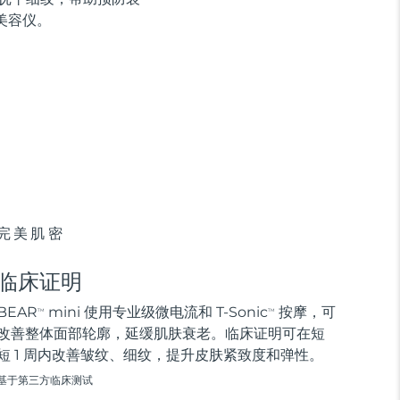
美容仪。
完美肌密
临床证明
BEAR
mini 使用专业级微电流和 T-Sonic
按摩，可
TM
TM
改善整体面部轮廓，延缓肌肤衰老。临床证明可在短
短 1 周内改善皱纹、细纹，提升皮肤紧致度和弹性。
基于第三方临床测试