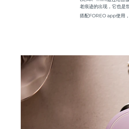
红光疗法
老痕迹的出现，它也是世界上
搭配FOREO app
瑞典美肤护理
面部清洁
紧致提拉
LUNA™ 4 套装
BEAR™ 2 套装
Anti-aging massage
Microcurrent toning
补水保湿
口腔护理
LUNA™ 4 Plus
BEAR™ 2 go
UFO™ 3 套装
issa™ 4
Massage, LED heating
Microcurrent toning on-the-go
Deep facial hydration
Hybrid silicone sonic toothbrush
FAQ™ 抗老护理
LUNA™ 4 Men
BEAR™ 2 eyes & lips
NEW
UFO™ 3 LED
issa™ 4 plus
For men, anti-aging massage
Microcurrent line smoothing device