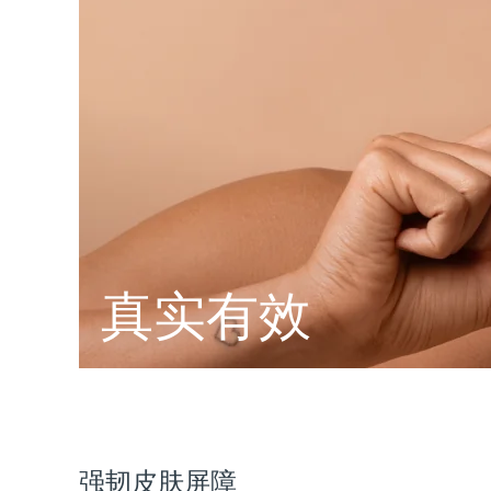
脱毛
FAQ™护肤品
身体护理
FAQ™护肤品
FAQ™产品
FAQ™ skincare
All FAQ™ skincare
All FAQ™ skincare
PEACH™ 2 Pro Max
BEAR™ 2 body
All hair treatments
All FAQ™ skincare
Professional IPL hair removal device
Microcurrent body toning
FAQ™产品
FAQ™产品
痘肌护理
FAQ™ products
眼部护理
All anti-aging treatments
All LED treatments
PEACH™ 2
LUNA™ 4 body
All toning treatments
ESPADA™ 2 plus
BEAR™ 2 eyes & lips
IPL hair removal
Massaging body brush
Recurring acne LED therapy
Microcurrent line smoothing device
PEACH™ 2 go
SUPERCHARGED™ serum
护发
毛孔护理
ESPADA™ 2
IRIS™ 2
Travel-friendly IPL hair removal
Firming body serum
LUNA™ 4 hair
KIWI™ derma
真实有效
Acne treatment device
Rejuvenating eye massager
NEW
2-in-1 LED scalp massager
Diamond microdermabrasion .
PEACH™ Cooling Prep Gel
ESPADA™ Blemish Solution
眼部护肤
牙齿美白
Cooling IPL hair removal gel
FLIP™ play advanced
KIWI™
Concentrated acne gel
Advanced eye care treatment
issa™ Teeth Whitening Set
LED light hairbrush
Blackhead remover
Dual LED + sonic device & 18% PAP gel
更多的
ESPADA™ 设备
眼部护理设备
强韧皮肤屏障
LUNA™ Dual-Peptide Scalp