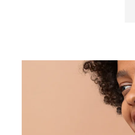
Ester, FD&C Yellow No. 5 (CI 19140), Potassium
Near-infrared and red light therapy device
Smart hybrid silicone sonic toothbrush
Sorbate, FD&C Red No. 40 (CI16035), Biotin
抗老
LED治疗
LUNA™ 4 mini
面部提拉护理
FAQ™ 101
FAQ™ 201
UFO™ 3 mini
issa™ 4 smile
For young skin, T-zone
Premium anti-aging skincare
NEW
Clinical anti-aging
LED mask
Red light therapy device for young skin
Hybrid silicone sonic toothbrush
生发
LUNA™ 4 go
BEAR™ 设备
肌肤年轻化
FAQ™ 102
FAQ™ 202
UFO™ 3 go
issa™ 4 baby
For travel or gym bag
All premium facelift devices
FAQ™ 301
FAQ™ 501
Advanced clinical anti-aging
LED mask
Portable red light therapy
For ages 0-3
NEW
LED hair strengthening scalp massager
Full-Spectrum Red Light Therapy
LUNA™ 护肤
FAQ™ 103
FAQ™ 211
保健品
面膜
issa™ Teeth Whitening Set
Premium cleansers & balm
FAQ™ Scalp Serum
FAQ™ 502
Luxurious clinical anti-aging set
Anti-aging neck & décolleté LED mask
Rejuvenation & hydration
Dual LED + sonic device & 18% PAP gel
Scalp recovery probiotic serum
Full-Spectrum Red Light Therapy
LUNA™ 设备
专业治疗
FAQ™ P1 Primer
FAQ™ 221
UFO™ 设备
ISSA™ 设备
All facial cleansing devices
FAQ™护肤品
Manuka honey primer
Anti-aging LED hand mask
FAQ™ Red Light Serum
All deep facial hydration devices
All silicone sonic toothbrushes
All FAQ™ skincare