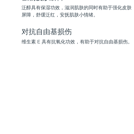
KIWI™ 皮肤护理
All acne treatment devices
All revitalizing eye massagers
Serum
issa™ Teeth Whitening Gel
泛醇具有保湿功效，滋润肌肤的同时有助于强化皮肤
Advanced pore care essentials
For healthy hair
18% PAP
屏障，舒缓泛红，安抚肌肤小情绪。
护肤品
男士
对抗自由基损伤
维生素 E 具有抗氧化功效，有助于对抗自由基损伤。
全部购买
FOREO APP
关于我们