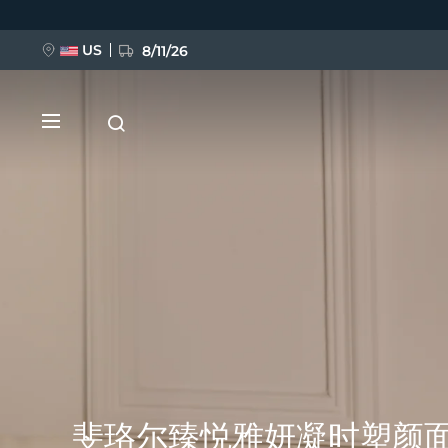
跳
转
到
主
US
8/11/26
要
内
容
新品
BREAKING NEWS
FAQ™ Pure Beauty-Tech Elixir
斐珞尔臻悦雅妍凝时塑颜