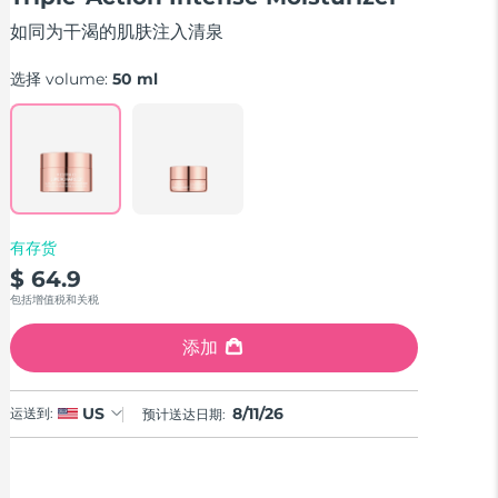
stars,
average
如同为干渴的肌肤注入清泉
rating
value.
Read
选择 volume:
50 ml
6
Reviews.
Same
page
link.
有存货
$ 64.9
包括增值税和关税
添加
8/11/26
US
运送到:
预计送达日期: