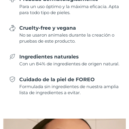
Singapur
Entrega prevista
13/08/2026
Para un uso óptimo y la máxima eficacia. Apta
para todo tipo de pieles.
Eslovaquia
Entrega prevista
11/08/2026
Cruelty-free y vegana
Eslovenia
Entrega prevista
11/08/2026
No se usaron animales durante la creación o
pruebas de este producto.
Sudáfrica
Entrega prevista
19/08/2026
Ingredientes naturales
Corea del Sur
Entrega prevista
13/08/2026
Con un 84% de ingredientes de origen natural.
España
Entrega prevista
11/08/2026
Cuidado de la piel de FOREO
Suecia
Entrega prevista
11/08/2026
Formulada sin ingredientes de nuestra amplia
lista de ingredientes a evitar.
Suiza
Entrega prevista
11/08/2026
Taiwán
Entrega prevista
16/08/2026
Tailandia
Entrega prevista
15/08/2026