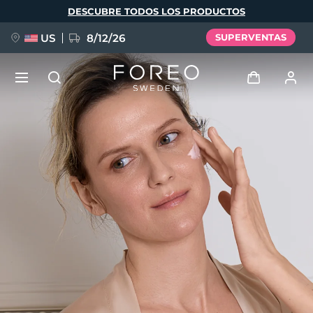
Pasar
DESCUBRE TODOS LOS PRODUCTOS
al
contenido
principal
US
8/12/26
SUPERVENTAS
NUEVO
Iniciar sesión
Idioma
BREAKING NEWS
Perfil de usuario
English
Deutsch
Español
Mis dispositivos
FAQ™ Pure Beauty-Tech Elixir
Français
Italiano
Português
Mis pedidos
Polski
Svenska
Русский
Türkçe
简体中文
繁體中文
Mis direcciones
issa™ Teeth Whitening Set
Mis suscripciones