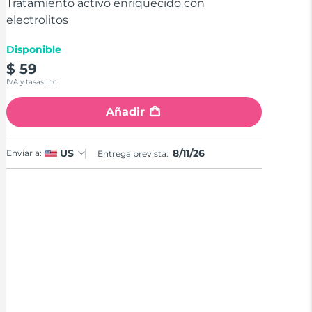
stars,
Tratamiento activo enriquecido con
average
electrolitos
rating
value.
Read
Disponible
17
$ 59
Reviews.
Same
IVA y tasas incl.
page
link.
Añadir
8/11/26
US
Enviar a:
Entrega prevista: