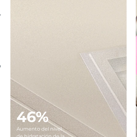
y
o
46%
Aumento del nivel
de hidratación de la