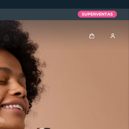
SUPERVENTAS
Iniciar sesión
Perfil de usuario
Mis dispositivos
Mis pedidos
Mis direcciones
Mis suscripciones