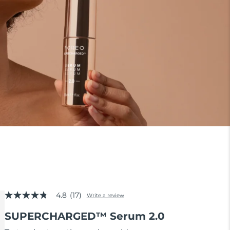
4.8
(17)
Write a review
4.8
out
SUPERCHARGED™ Serum 2.0
of
5