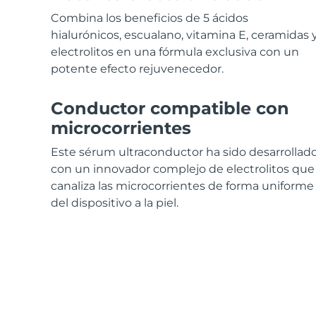
Cuidado de la piel KIWI™
All acne treatment devices
All revitalizing eye massagers
Serum
issa™ Teeth Whitening Gel
Combina los beneficios de 5 ácidos
Advanced pore care essentials
For healthy hair
18% PAP
hialurónicos, escualano, vitamina E, ceramidas 
electrolitos en una fórmula exclusiva con un
Cosméticos
Hombres
potente efecto rejuvenecedor.
Conductor compatible con
microcorrientes
Comprar todo
Este sérum ultraconductor ha sido desarrollad
con un innovador complejo de electrolitos que
canaliza las microcorrientes de forma uniforme
FOREO APP
del dispositivo a la piel.
ACERCA DE