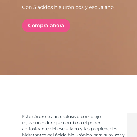
Con 5 ácidos hialurónicos y escualano
issa™ Teeth Whitening Set
Compra ahora
FAQ™ Dual LED Panel
POPULAR
Sorpresas especiales
Superventas
Este sérum es un exclusivo complejo
rejuvenecedor que combina el poder
antioxidante del escualano y las propiedades
hidratantes del ácido hialurónico para suavizar y