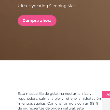
Ultra-Hydrating Sleeping Mask
issa™ Teeth Whitening Set
Compra ahora
FAQ™ Dual LED Panel
POPULAR
Sorpresas especiales
Superventas
Esta mascarilla de gelatina nocturna, rica y
A
reponedora, calma la piel y retiene la hidratación
mientras sueñas. Con una fórmula con un 99 %
de ingredientes de origen natural, este