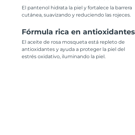
Cuidado de la piel KIWI™
All acne treatment devices
All revitalizing eye massagers
Serum
issa™ Teeth Whitening Gel
El pantenol hidrata la piel y fortalece la barrera
Advanced pore care essentials
For healthy hair
18% PAP
cutánea, suavizando y reduciendo las rojeces.
Cosméticos
Hombres
Fórmula rica en antioxidantes
El aceite de rosa mosqueta está repleto de
antioxidantes y ayuda a proteger la piel del
Comprar todo
estrés oxidativo, iluminando la piel.
FOREO APP
ACERCA DE