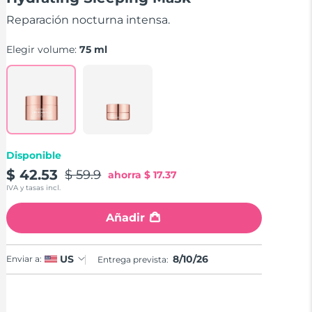
stars,
average
Reparación nocturna intensa.
rating
value.
Read
Elegir volume:
75 ml
5
Reviews.
Same
page
link.
Disponible
$ 42.53
$ 59.9
ahorra
$ 17.37
IVA y tasas incl.
Añadir
8/10/26
US
Enviar a:
Entrega prevista: