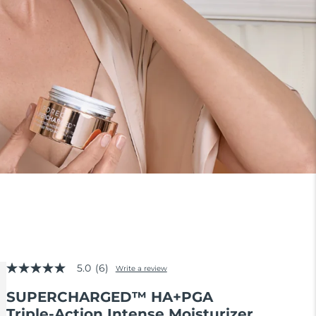
5.0
(6)
Write a review
5.0
out
SUPERCHARGED™ HA+PGA
of
5
Triple-Action Intense Moisturizer