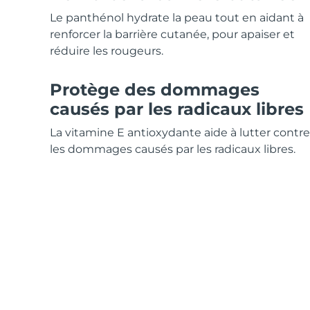
Soins de la peau KIWI™
All acne treatment devices
All revitalizing eye massagers
Serum
issa™ Teeth Whitening Gel
Le panthénol hydrate la peau tout en aidant à
Advanced pore care essentials
For healthy hair
18% PAP
renforcer la barrière cutanée, pour apaiser et
réduire les rougeurs.
Cosmétiques
Hommes
Protège des dommages
causés par les radicaux libres
Acheter tout
La vitamine E antioxydante aide à lutter contre
les dommages causés par les radicaux libres.
FOREO APP
À PROPROS