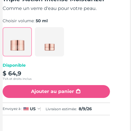
stars,
average
Comme un verre d'eau pour votre peau.
rating
value.
Read
Choisir volume:
50 ml
6
Reviews.
Same
page
link.
Disponible
$ 64,9
TVA et droits inclus
Ajouter au panier
8/9/26
US
Envoyez à :
Livraison estimée: