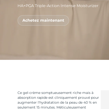
HA+PGA Triple-Action Intense Moisturizer
issa™ Teeth Whitening Set
Achetez maintenant
FAQ™ Dual LED Panel
POPULAIRE
Offres spéciales
Bestsellers
Ce gel-crème somptueusement riche mais à
absorption rapide est cliniquement prouvé pour
augmenter l'hydratation de la peau de 40 % en
seulement 15 minutes. Méticuleusement