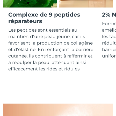
R.A.S. chinoise de
Complexe de 9 peptides
2% N
Livraison estimée
8/13/26
Macao
réparateurs
Forme
Malaisie
Les peptides sont essentiels au
amélio
Livraison estimée
8/14/26
maintien d'une peau jeune, car ils
les ta
Malte
Livraison estimée
8/11/26
favorisent la production de collagène
réduit
et d'élastine. En renforçant la barrière
barriè
Mexique
Livraison estimée
8/15/26
cutanée, ils contribuent à raffermir et
unifo
à repulper la peau, atténuant ainsi
Monaco
Livraison estimée
8/12/26
efficacement les rides et ridules.
Pays-Bas
Livraison estimée
8/11/26
Nouvelle-Zélande
Livraison estimée
8/11/26
Norvège
Livraison estimée
8/11/26
Oman
Livraison estimée
8/14/26