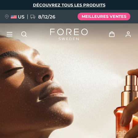
Aller
DÉCOUVREZ TOUS LES PRODUITS
au
contenu
principal
US
8/12/26
MEILLEURES VENTES
NOUVEAU
Se connecter
Langue
BREAKING NEWS
Profil de l'utilisateur
English
Deutsch
Español
Mes appareils
FAQ™ Pure Beauty-Tech Elixir
Français
Italiano
Português
Mes commandes
Polski
Svenska
Русский
Türkçe
简体中文
繁體中文
Mes adresses
issa™ Teeth Whitening Set
Mes abonnements