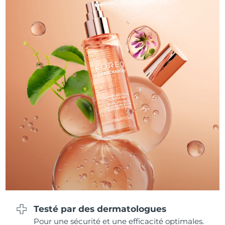
Philippines
Livraison estimée
8/14/26
Pologne
Livraison estimée
8/12/26
Portugal
Livraison estimée
8/11/26
Porto Rico
Livraison estimée
8/13/26
Qatar
Livraison estimée
8/12/26
La Réunion
Livraison estimée
8/16/26
Roumanie
Livraison estimée
8/11/26
Russie
Livraison estimée
8/19/26
Testé par des dermatologues
Arabie saoudite
Livraison estimée
8/12/26
Pour une sécurité et une efficacité optimales.