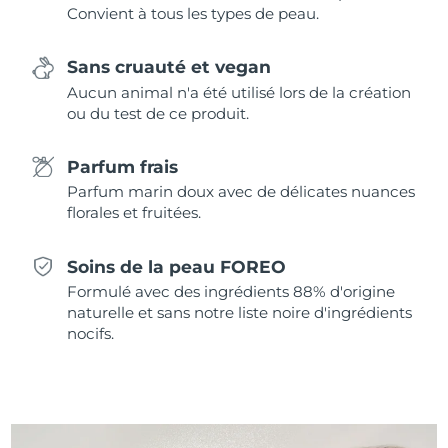
Convient à tous les types de peau.
Singapour
Livraison estimée
8/13/26
Slovaquie
Livraison estimée
8/11/26
Sans cruauté et vegan
Aucun animal n'a été utilisé lors de la création
Slovénie
Livraison estimée
8/11/26
ou du test de ce produit.
Afrique du Sud
Livraison estimée
8/19/26
Parfum frais
Parfum marin doux avec de délicates nuances
Corée du Sud
Livraison estimée
8/13/26
florales et fruitées.
Espagne
Livraison estimée
8/11/26
Soins de la peau FOREO
Formulé avec des ingrédients 88% d'origine
Suède
Livraison estimée
8/11/26
naturelle et sans notre liste noire d'ingrédients
nocifs.
Suisse
Livraison estimée
8/11/26
Taïwan
Livraison estimée
8/16/26
Thaïlande
Livraison estimée
8/15/26