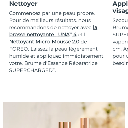
Nettoyer
Appl
visa
Commencez par une peau propre.
Pour de meilleurs résultats, nous
Secoue
recommandons de nettoyer avec
la
Brume
brosse nettoyante LUNA
4
et le
SUPE
TM
Nettoyant Micro-Mousse 2.0
de
vapori
FOREO. Laissez la peau légèrement
cm. Ap
humide et appliquez immédiatement
pour u
votre. Brume d'Essence Réparatrice
besoin
SUPERCHARGED
.
TM