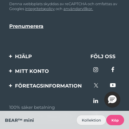
Denna webbplats skyddas av reCAPTCHA och omfattas av
Googles
integritetspolicy
och
användarvillkor.
HJÄLP
FÖLJ OSS
Kontakta oss
MITT KONTO
Beställningar & leverans
Produktregistrering
FÖRETAGSINFORMATION
Garantier & returer
Support
Om FOREO
Vanliga frågor
100% säker betalning
Affiliateprogram
Batteriinformation
Recensioner från Bazaarvoice
Affiliate-nyheter
BEAR™ mini
Kollektion
Köp