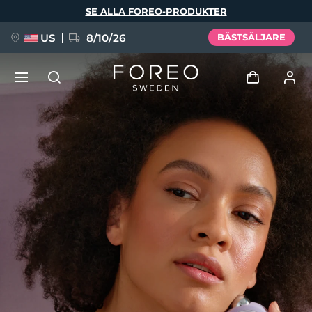
Hoppa
SE ALLA FOREO-PRODUKTER
till
huvudinnehåll
US
8/10/26
BÄSTSÄLJARE
NYHET
Logga in
Språk
BREAKING NEWS
Användarprofil
English
Deutsch
Español
Mina enheter
FAQ™ Pure Beauty-Tech Elixir
Français
Italiano
Português
Mina beställningar
Polski
Svenska
Русский
Türkçe
简体中文
繁體中文
Mina adresser
issa™ Teeth Whitening Set
Mina prenumerationer