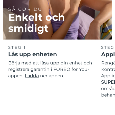
SÅ GÖR DU
Enkelt och
smidigt
STEG 1
STEG
Lås upp enheten
Appl
Börja med att låsa upp din enhet och
Rengör
registrera garantin i FOREO for You-
Kontro
appen.
Ladda
ner appen.
Applic
SUPE
område
behan