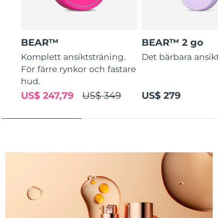
Turkiet
Förväntad leverans
8/10/26
Förenade
Förväntad leverans
8/10/26
Arabemiraten
BEAR™
BEAR™ 2 go
Komplett ansiktsträning.
Det bärbara ansikt
Storbritannien
Förväntad leverans
8/9/26
För färre rynkor och fastare
hud.
USA
Förväntad leverans
8/10/26
US$ 247,79
US$ 349
US$ 279
Uzbekistan
Förväntad leverans
8/14/26
Vietnam
Förväntad leverans
8/15/26