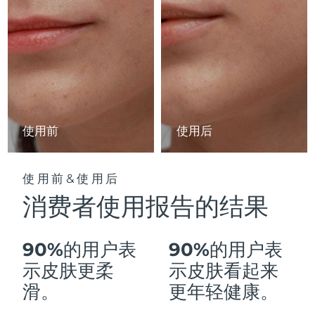
Advanced pore care essentials
以色列
预计送达日期
8/15/26
For healthy hair
18% PAP
护肤品
男士
意大利
预计送达日期
8/11/26
日本
预计送达日期
8/14/26
泽西岛
预计送达日期
8/16/26
全部购买
使用前
使用后
哈萨克斯坦
预计送达日期
8/13/26
FOREO APP
科威特
预计送达日期
8/11/26
使用前&使用后
关于我们
消费者使用报告的结果
拉脱维亚
预计送达日期
8/11/26
黎巴嫩
预计送达日期
8/12/26
90%的用户表
90%的用户表
立陶宛
示皮肤更柔
示皮肤看起来
预计送达日期
8/11/26
滑。
更年轻健康。
卢森堡
预计送达日期
8/11/26