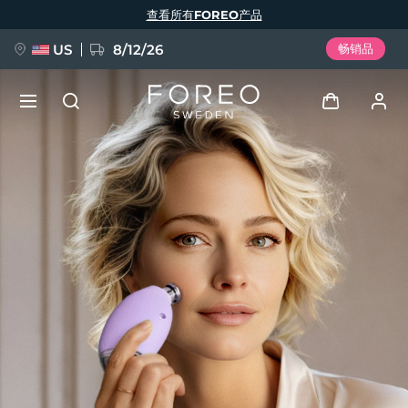
跳
查看所有FOREO产品
转
到
主
要
US
8/12/26
畅销品
内
容
新品
登录
语言
BREAKING NEWS
用户信息
English
Deutsch
Español
我的设备
FAQ™ Pure Beauty-Tech Elixir
Français
Italiano
Português
我的订单
Polski
Svenska
Русский
Türkçe
简体中文
繁體中文
我的地址
issa™ Teeth Whitening Set
我的订阅