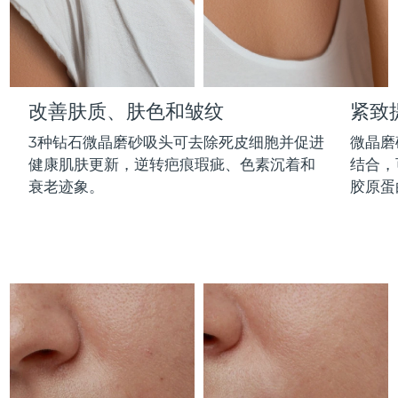
Professional IPL hair removal device
Microcurrent body toning
All hair treatments
All FAQ™ skincare
德国
预计送达日期
8/11/26
FAQ™产品
FAQ™产品
痘肌护理
眼部护理
直布罗陀
PEACH™ 2
LUNA™ 4 body
预计送达日期
8/15/26
FAQ™ products
All anti-aging treatments
All LED treatments
ESPADA™ 2 plus
BEAR™ 2 eyes & lips
IPL hair removal
Massaging body brush
All toning treatments
改善肤质、肤色和皱纹
紧致
希腊
预计送达日期
8/11/26
Recurring acne LED therapy
Microcurrent line smoothing device
3种钻石微晶磨砂吸头可去除死皮细胞并促进
微晶磨
中国香港特别行政区
预计送达日期
8/12/26
PEACH™ 2 go
SUPERCHARGED™ serum
护发
毛孔护理
健康肌肤更新，逆转疤痕瑕疵、色素沉着和
结合，
ESPADA™ 2
IRIS™ 2
Travel-friendly IPL hair removal
Firming body serum
衰老迹象。
胶原蛋
匈牙利
LUNA™ 4 hair
预计送达日期
8/11/26
KIWI™ derma
Acne treatment device
Rejuvenating eye massager
NEW
2-in-1 LED scalp massager
Diamond microdermabrasion .
冰岛
预计送达日期
8/12/26
PEACH™ Cooling Prep Gel
ESPADA™ Blemish Solution
眼部护肤
牙齿美白
Cooling IPL hair removal gel
印度尼西亚
预计送达日期
8/9/26
FLIP™ play advanced
KIWI™
Concentrated acne gel
Advanced eye care treatment
issa™ Teeth Whitening Set
LED light hairbrush
Blackhead remover
爱尔兰
预计送达日期
8/11/26
更多的
Dual LED + sonic device & 18% PAP gel
ESPADA™ 设备
眼部护理设备
马恩岛
预计送达日期
8/13/26
LUNA™ Dual-Peptide Scalp
KIWI™ 皮肤护理
All acne treatment devices
All revitalizing eye massagers
Serum
issa™ Teeth Whitening Gel