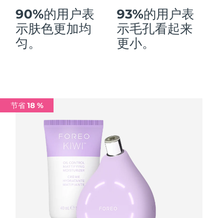
90%的用户表
93%的用户表
中国澳门特别行政区
预计送达日期
8/13/26
示肤色更加均
示毛孔看起来
马来西亚
预计送达日期
8/14/26
匀。
更小。
马耳他
预计送达日期
8/11/26
墨西哥
预计送达日期
8/15/26
摩纳哥
预计送达日期
8/12/26
节省 18 %
荷兰
预计送达日期
8/11/26
新西兰
预计送达日期
8/11/26
挪威
预计送达日期
8/11/26
阿曼
预计送达日期
8/14/26
菲律宾
预计送达日期
8/14/26