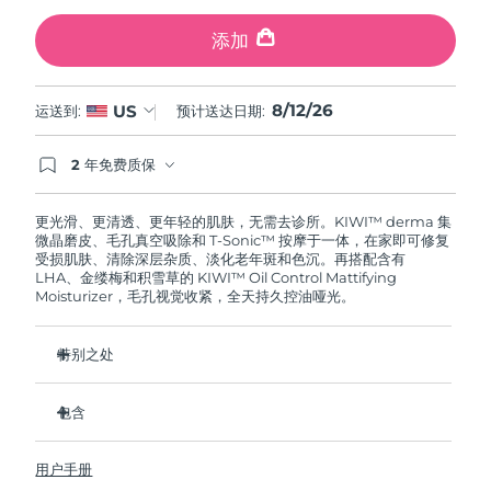
斯洛伐克
预计送达日期
8/11/26
添加
斯洛文尼亚
预计送达日期
8/11/26
8/12/26
US
运送到:
预计送达日期:
南非
预计送达日期
8/19/26
2 年免费质保
韩国
预计送达日期
8/13/26
如果您在2年质保期内发现任何非人为质量问题，
FOREO将免费为您更换产品。
更光滑、更清透、更年轻的肌肤，无需去诊所。KIWI™ derma 集
西班牙
预计送达日期
8/11/26
微晶磨皮、毛孔真空吸除和 T-Sonic™ 按摩于一体，在家即可修复
受损肌肤、清除深层杂质、淡化老年斑和色沉。再搭配含有
LHA、金缕梅和积雪草的 KIWI™ Oil Control Mattifying
瑞典
预计送达日期
8/11/26
Moisturizer，毛孔视觉收紧，全天持久控油哑光。
瑞士
预计送达日期
8/11/26
特别之处
台湾
预计送达日期
8/16/26
三个 Adamas 钻石磨头覆盖面部每个区域，专为无需更换而设
计。
包含
泰国
预计送达日期
8/15/26
6 档可调节强度和 3 种按摩模式，为你的肌肤个性化每次护
KIWI™ derma
理。
用户手册
KIWI™ Oil Control Mattifying Moisturizer
土耳其
90% 用户反馈肌肤更光滑，93% 反馈毛孔视觉缩小。
预计送达日期
8/12/26