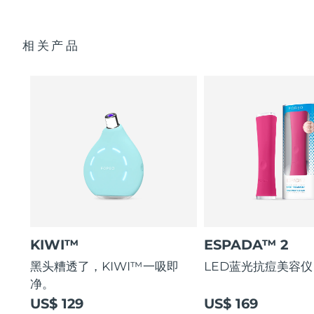
3个钻石微晶磨砂吸头
抗菌 100% 防水硅胶过滤器，保持每次护理卫生洁净。
USB充电线
阿拉伯联合酋长国
预计送达日期
8/12/26
甘油吸引并锁住水分，形成屏障防止水分流失。
相关产品
快速入门指南
纯素、79% 天然、非致粉刺性，是油性和易长痘肌肤的完美妆
英国
前乳。
预计送达日期
8/11/26
基本操作手册
2年质保 (西班牙、葡萄牙、瑞典：3年质保)
美国
预计送达日期
8/12/26
乌兹别克斯坦
预计送达日期
8/16/26
越南
预计送达日期
8/17/26
KIWI™
ESPADA™ 2
黑头糟透了，KIWI™一吸即
LED蓝光抗痘美容仪
净。
US$ 129
US$ 169