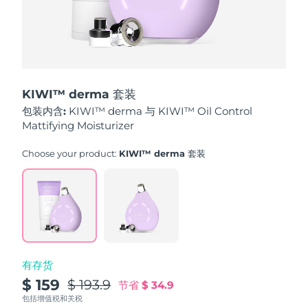
波兰
预计送达日期
8/12/26
葡萄牙
预计送达日期
8/11/26
KIWI™ derma 套装
波多黎各
预计送达日期
8/13/26
包装内含:
KIWI™ derma 与 KIWI™ Oil Control
Mattifying Moisturizer
卡塔尔
预计送达日期
8/12/26
Choose your product:
KIWI™ derma 套装
留尼汪
预计送达日期
8/16/26
罗马尼亚
预计送达日期
8/11/26
俄罗斯
预计送达日期
8/19/26
沙特阿拉伯
预计送达日期
8/12/26
有存货
$ 159
$ 193.9
节省
$ 34.9
新加坡
预计送达日期
8/13/26
包括增值税和关税