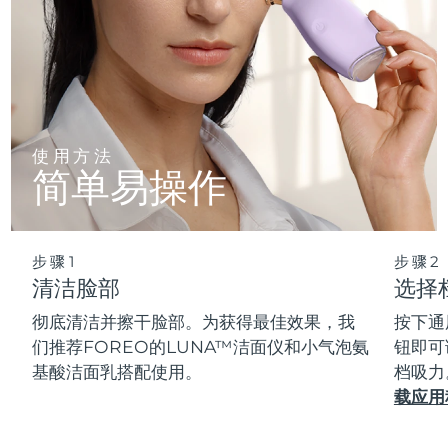
使用方法
简单易操作
步骤1
步骤2
清洁脸部
选择
彻底清洁并擦干脸部。为获得最佳效果，我
按下通
们推荐FOREO的LUNA™洁面仪和小气泡氨
钮即可
基酸洁面乳搭配使用。
档吸力
载应用