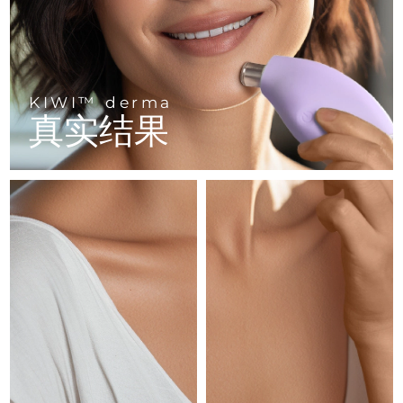
FAQ™ 101
FAQ™ 201
中国
LUNA™ 4 mini
面部提拉护理
预计送达日期
8/11/26
NEW
issa™ 4 smile
UFO™ 3 mini
Clinical anti-aging
LED mask
For young skin, T-zone
Premium anti-aging skincare
哥伦比亚
预计送达日期
8/15/26
Hybrid silicone sonic toothbrush
Red light therapy device for young skin
生发
肌肤年轻化
克罗地亚
预计送达日期
8/11/26
FAQ™ 102
FAQ™ 202
LUNA™ 4 go
BEAR™ 设备
KIWI™ derma
FAQ™ 301
FAQ™ 501
issa™ 4 baby
真实结果
UFO™ 3 go
Advanced clinical anti-aging
LED mask
For travel or gym bag
All premium facelift devices
NEW
塞浦路斯
预计送达日期
8/12/26
LED hair strengthening scalp massager
Full-Spectrum Red Light Therapy
For ages 0-3
Portable red light therapy
捷克
预计送达日期
8/11/26
FAQ™ 103
FAQ™ 211
LUNA™ 护肤
保健品
FAQ™ Scalp Serum
FAQ™ 502
issa™ Teeth Whitening Set
面膜
Luxurious clinical anti-aging set
Anti-aging neck & décolleté LED mask
Premium cleansers & balm
丹麦
预计送达日期
8/11/26
Scalp recovery probiotic serum
Full-Spectrum Red Light Therapy
Dual LED + sonic device & 18% PAP gel
Rejuvenation & hydration
专业治疗
爱沙尼亚
预计送达日期
8/11/26
FAQ™ P1 Primer
FAQ™ 221
LUNA™ 设备
FAQ™护肤品
ISSA™ 设备
UFO™ 设备
Manuka honey primer
Anti-aging LED hand mask
芬兰
FAQ™ Red Light Serum
预计送达日期
8/11/26
All facial cleansing devices
All FAQ™ skincare
All silicone sonic toothbrushes
All deep facial hydration devices
法国
预计送达日期
8/11/26
脱毛
身体护理
FAQ™护肤品
FAQ™护肤品
PEACH™ 2 Pro Max
BEAR™ 2 body
FAQ™产品
FAQ™ skincare
法属波利尼西亚
预计送达日期
8/15/26
All FAQ™ skincare
All FAQ™ skincare