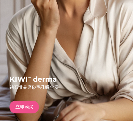
发货国家
美国
预计送达日期
8/12/26
FAQ™ Dual LED Panel
英国
预计送达日期
8/11/26
热门产品
西班牙
预计送达日期
8/11/26
澳大利亚
预计送达日期
8/14/26
法国
预计送达日期
8/11/26
KIWI
derma
™
特别优惠
畅销产品
钻石微晶磨砂毛孔吸尘器
德国
预计送达日期
8/11/26
加拿大
预计送达日期
8/15/26
立即购买
红光疗法
澳大利亚
预计送达日期
8/14/26