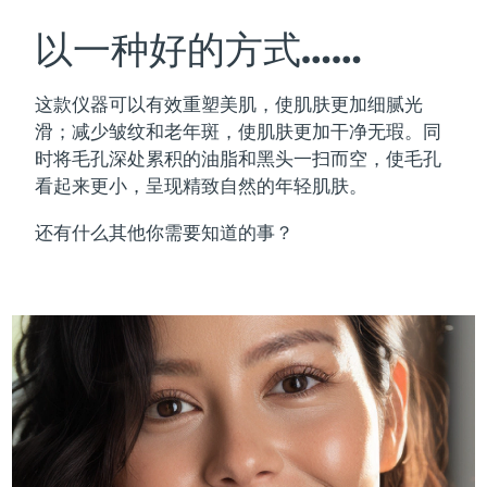
瑞典美肤护理
奥地利
预计送达日期
8/11/26
以一种好的方式……
巴林
预计送达日期
8/12/26
这款仪器可以有效重塑美肌，使肌肤更加细腻光
面部清洁
紧致提拉
滑；减少皱纹和老年斑，使肌肤更加干净无瑕。同
比利时
预计送达日期
8/11/26
时将毛孔深处累积的油脂和黑头一扫而空，使毛孔
LUNA™ 4 套装
BEAR™ 2 套装
看起来更小，呈现精致自然的年轻肌肤。
百慕大
预计送达日期
8/17/26
Anti-aging massage
Microcurrent toning
还有什么其他你需要知道的事？
波斯尼亚和黑塞哥维那
预计送达日期
8/14/26
补水保湿
口腔护理
LUNA™ 4 Plus
BEAR™ 2 go
文莱
预计送达日期
8/16/26
UFO™ 3 套装
issa™ 4
Massage, LED heating
Microcurrent toning on-the-go
FAQ™ 抗老护理
Deep facial hydration
Hybrid silicone sonic toothbrush
保加利亚
预计送达日期
8/11/26
NEW
LUNA™ 4 Men
BEAR™ 2 eyes & lips
加拿大
预计送达日期
8/15/26
UFO™ 3 LED
issa™ 4 plus
For men, anti-aging massage
Microcurrent line smoothing device
Near-infrared and red light therapy
Smart hybrid silicone sonic toothbrush
智利
预计送达日期
8/15/26
device
抗老
LED治疗