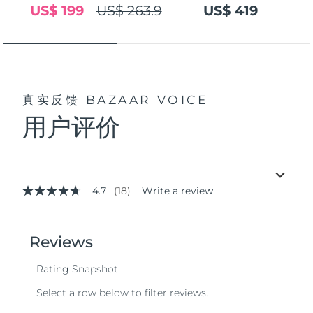
US$ 199
US$ 263.9
US$ 419
真实反馈
BAZAAR VOICE
用户评价
4.7
(18)
Write a review
4.7
out
of
5
stars,
average
rating
value.
Read
18
Reviews.