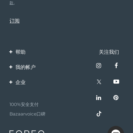
款
。
帮助
关注我们
联系我们
我的帐户
订单与运输
产品注册
企业
保修与退换货
客服支持
关于FOREO
常见问题
100%安全支付
伙伴计划
电池信息
Bazaarvoice口碑
联盟新闻
MYSA