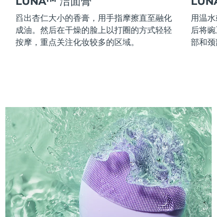
LUNA™ 洁面膏
LU
舀出杏仁大小的香膏，用手指摩擦直至融化
用温水
成油。然后在干燥的脸上以打圈的方式轻轻
后将豌
按摩，重点关注化妆较多的区域。
部和颈