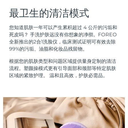
瑞典美肤护理
奥地利
预计送达日期
09/08/2026
最卫生的清洁模式
巴林
预计送达日期
10/08/2026
您知道肌肤一年可以产生累积超过 4 公斤的污垢和
面部清洁
紧致提拉
死皮吗？ 手洗护肤远没有你想象的净彻。FOREO
比利时
预计送达日期
09/08/2026
全新推出的2合1洗脸仪，临床测试证明可有效去除
LUNA™ 4 套装
BEAR™ 2 套装
99%的污垢、油脂和化妆品残留物。
百慕大
预计送达日期
15/08/2026
Anti-aging massage
Microcurrent toning
根据您的肌肤类型和问题区域提供量身定制的清洁
波斯尼亚和黑塞哥维那
预计送达日期
12/08/2026
流程。塑颜操模式更有引导面部和颈部等特定肌肤
补水保湿
口腔护理
LUNA™ 4 Plus
BEAR™ 2 go
区域的紧致护理。 温和且高效，护肤必需品。
文莱
预计送达日期
14/08/2026
UFO™ 3 套装
issa™ 4
Massage, LED heating
Microcurrent toning on-the-go
FAQ™ 抗老护理
Deep facial hydration
Hybrid silicone sonic toothbrush
保加利亚
预计送达日期
09/08/2026
NEW
LUNA™ 4 Men
BEAR™ 2 eyes & lips
加拿大
预计送达日期
13/08/2026
UFO™ 3 LED
issa™ 4 plus
For men, anti-aging massage
Microcurrent line smoothing device
Near-infrared and red light therapy
Smart hybrid silicone sonic toothbrush
智利
预计送达日期
13/08/2026
device
抗老
LED治疗