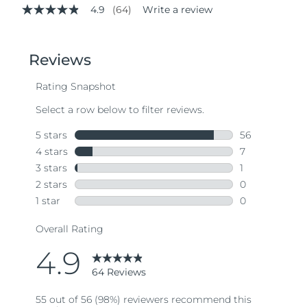
4.9
(64)
Write a review
4.9
out
of
5
stars,
average
rating
value.
Read
64
Reviews.
Same
page
link.