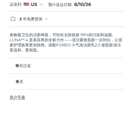
8/10/26
US
运送到:
预计送达日期:
阿拉伯联合酋长国
预计送达日期
10/08/2026
2 年免费质保
如果您在2年质保期内发现任何非人为质量问题，
英国
预计送达日期
09/08/2026
FOREO将免费为您更换产品。
体验最卫生的洁面神器，可轻松去除肌肤 99%的污垢和油脂。
LUNA™ 4 是美容界的全新力作——清洁紧致肌肤一步到位，让居
美国
预计送达日期
10/08/2026
家护理效果更加惊艳。搭配FOREO 小气泡洁面乳2.0 使肌肤清洁
更温和、更彻底。
乌兹别克斯坦
预计送达日期
14/08/2026
特别之处
越南
预计送达日期
15/08/2026
96%的用户表示皮肤看起来更健康了。81%的用户表示瑕疵减
少了。
包含
去除深层污垢和油脂，皮肤不拔干。
LUNA™ 4
86%的用户表示皮肤看起来和感觉起来更紧致，更有弹性了。
用户手册
LUNA™ Micro-Foam Cleanser 2.0
滋养并保护皮肤免受自由基损伤。
USB 充电线
卫生性是尼龙刷毛的35倍。
旅行袋
快速操作指南
基本操作指南