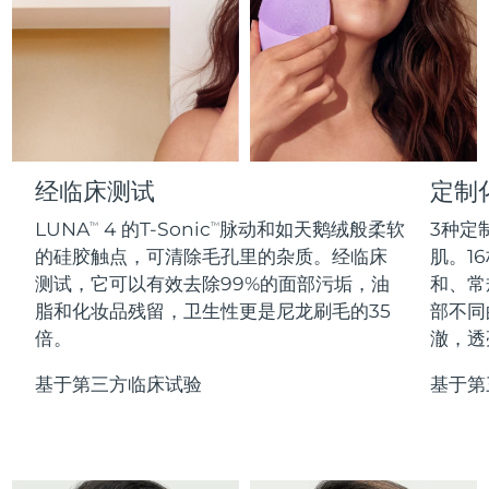
Professional IPL hair removal device
Microcurrent body toning
All hair treatments
All FAQ™ skincare
德国
预计送达日期
09/08/2026
FAQ™产品
FAQ™产品
痘肌护理
眼部护理
直布罗陀
PEACH™ 2
LUNA™ 4 body
预计送达日期
13/08/2026
FAQ™ products
All anti-aging treatments
All LED treatments
ESPADA™ 2 plus
BEAR™ 2 eyes & lips
IPL hair removal
Massaging body brush
All toning treatments
希腊
预计送达日期
09/08/2026
Recurring acne LED therapy
Microcurrent line smoothing device
中国香港特别行政区
预计送达日期
10/08/2026
经临床测试
定制
PEACH™ 2 go
SUPERCHARGED™ serum
护发
毛孔护理
ESPADA™ 2
IRIS™ 2
Travel-friendly IPL hair removal
Firming body serum
LUNA
4 的T-Sonic
脉动和如天鹅绒般柔软
3种定
TM
TM
匈牙利
LUNA™ 4 hair
预计送达日期
09/08/2026
KIWI™ derma
Acne treatment device
Rejuvenating eye massager
NEW
的硅胶触点，可清除毛孔里的杂质。经临床
肌。16
2-in-1 LED scalp massager
Diamond microdermabrasion .
测试，它可以有效去除99%的面部污垢，油
和、常
冰岛
预计送达日期
10/08/2026
PEACH™ Cooling Prep Gel
脂和化妆品残留，卫生性更是尼龙刷毛的35
部不同
ESPADA™ Blemish Solution
眼部护肤
牙齿美白
Cooling IPL hair removal gel
倍。
澈，透
印度尼西亚
预计送达日期
07/08/2026
FLIP™ play advanced
KIWI™
Concentrated acne gel
Advanced eye care treatment
issa™ Teeth Whitening Set
LED light hairbrush
Blackhead remover
基于第三方临床试验
基于第
爱尔兰
预计送达日期
09/08/2026
更多的
Dual LED + sonic device & 18% PAP gel
ESPADA™ 设备
眼部护理设备
马恩岛
预计送达日期
11/08/2026
LUNA™ Dual-Peptide Scalp
KIWI™ 皮肤护理
All acne treatment devices
All revitalizing eye massagers
Serum
issa™ Teeth Whitening Gel