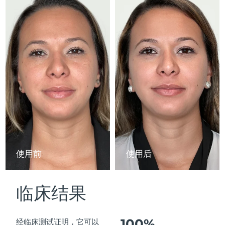
Advanced pore care essentials
以色列
预计送达日期
13/08/2026
For healthy hair
18% PAP
护肤品
男士
意大利
预计送达日期
09/08/2026
日本
预计送达日期
12/08/2026
泽西岛
预计送达日期
14/08/2026
全部购买
哈萨克斯坦
预计送达日期
11/08/2026
FOREO APP
科威特
预计送达日期
09/08/2026
关于我们
拉脱维亚
预计送达日期
09/08/2026
使用前
使用后
黎巴嫩
预计送达日期
10/08/2026
临床结果
立陶宛
预计送达日期
09/08/2026
卢森堡
预计送达日期
09/08/2026
100%
经临床测试证明，它可以