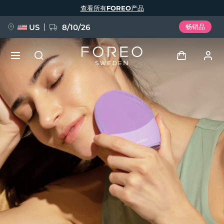
跳
查看所有FOREO产品
转
到
主
要
US
8/10/26
畅销品
内
容
新品
登录
语言
BREAKING NEWS
用户信息
English
Deutsch
Español
我的设备
FAQ™ Pure Beauty-Tech Elixir
Français
Italiano
Português
我的订单
Polski
Svenska
Русский
Türkçe
简体中文
繁體中文
我的地址
issa™ Teeth Whitening Set
我的订阅