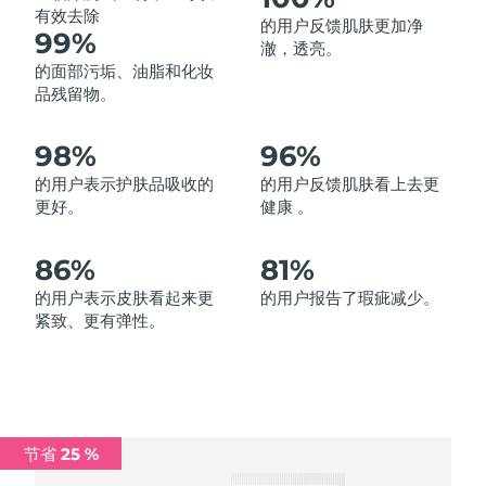
有效去除
的用户反馈肌肤更加净
中国澳门特别行政区
预计送达日期
11/08/2026
99%
澈，透亮。
的面部污垢、油脂和化妆
马来西亚
预计送达日期
12/08/2026
品残留物。
马耳他
预计送达日期
09/08/2026
98%
96%
墨西哥
预计送达日期
13/08/2026
的用户表示护肤品吸收的
的用户反馈肌肤看上去更
更好。
健康 。
摩纳哥
预计送达日期
10/08/2026
86%
81%
荷兰
预计送达日期
09/08/2026
的用户表示皮肤看起来更
的用户报告了瑕疵减少。
紧致、更有弹性。
新西兰
预计送达日期
09/08/2026
挪威
预计送达日期
09/08/2026
阿曼
预计送达日期
12/08/2026
节省 25 %
菲律宾
预计送达日期
12/08/2026