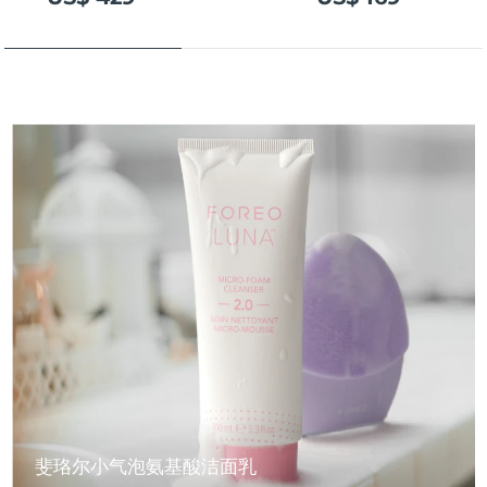
斐珞尔小气泡氨基酸洁面乳