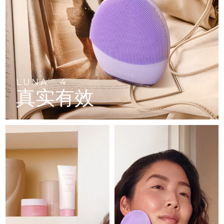
FAQ™ 101
FAQ™ 201
中国
LUNA™ 4 mini
面部提拉护理
预计送达日期
09/08/2026
NEW
issa™ 4 smile
UFO™ 3 mini
Clinical anti-aging
LED mask
For young skin, T-zone
Premium anti-aging skincare
哥伦比亚
预计送达日期
13/08/2026
Hybrid silicone sonic toothbrush
Red light therapy device for young skin
生发
肌肤年轻化
克罗地亚
预计送达日期
09/08/2026
FAQ™ 102
FAQ™ 202
LUNA™ 4 go
BEAR™ 设备
FAQ™ 301
FAQ™ 501
issa™ 4 baby
UFO™ 3 go
Advanced clinical anti-aging
LED mask
For travel or gym bag
All premium facelift devices
NEW
塞浦路斯
预计送达日期
10/08/2026
LED hair strengthening scalp massager
Full-Spectrum Red Light Therapy
For ages 0-3
Portable red light therapy
LUNA
4
TM
真实有效
捷克
预计送达日期
09/08/2026
FAQ™ 103
FAQ™ 211
LUNA™ 护肤
保健品
FAQ™ Scalp Serum
FAQ™ 502
issa™ Teeth Whitening Set
面膜
Luxurious clinical anti-aging set
Anti-aging neck & décolleté LED mask
Premium cleansers & balm
丹麦
预计送达日期
09/08/2026
Scalp recovery probiotic serum
Full-Spectrum Red Light Therapy
Dual LED + sonic device & 18% PAP gel
Rejuvenation & hydration
专业治疗
爱沙尼亚
预计送达日期
09/08/2026
FAQ™ P1 Primer
FAQ™ 221
LUNA™ 设备
FAQ™护肤品
ISSA™ 设备
UFO™ 设备
Manuka honey primer
Anti-aging LED hand mask
芬兰
FAQ™ Red Light Serum
预计送达日期
09/08/2026
All facial cleansing devices
All FAQ™ skincare
All silicone sonic toothbrushes
All deep facial hydration devices
法国
预计送达日期
09/08/2026
脱毛
身体护理
FAQ™护肤品
FAQ™护肤品
PEACH™ 2 Pro Max
BEAR™ 2 body
FAQ™产品
FAQ™ skincare
法属波利尼西亚
预计送达日期
13/08/2026
All FAQ™ skincare
All FAQ™ skincare