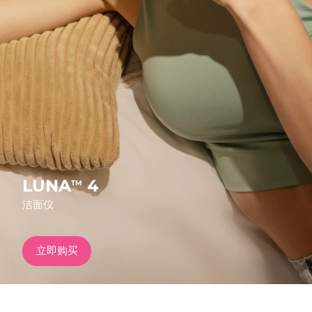
发货国家
美国
预计送达日期
8/10/26
FAQ™ Dual LED Panel
英国
预计送达日期
8/9/26
热门产品
西班牙
预计送达日期
8/9/26
澳大利亚
预计送达日期
8/12/26
法国
预计送达日期
8/9/26
LUNA
4
TM
特别优惠
畅销产品
洁面仪
德国
预计送达日期
8/9/26
加拿大
预计送达日期
8/13/26
立即购买
红光疗法
澳大利亚
预计送达日期
8/12/26