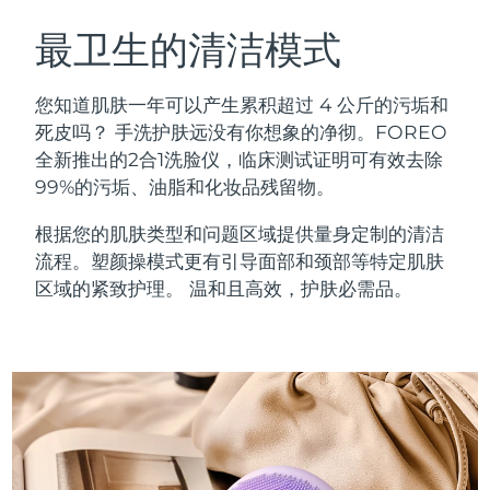
瑞典美肤护理
奥地利
预计送达日期
8/9/26
最卫生的清洁模式
巴林
预计送达日期
8/10/26
您知道肌肤一年可以产生累积超过 4 公斤的污垢和
面部清洁
紧致提拉
死皮吗？ 手洗护肤远没有你想象的净彻。FOREO
比利时
预计送达日期
8/9/26
全新推出的2合1洗脸仪，临床测试证明可有效去除
LUNA™ 4 套装
BEAR™ 2 套装
99%的污垢、油脂和化妆品残留物。
百慕大
预计送达日期
8/15/26
Anti-aging massage
Microcurrent toning
根据您的肌肤类型和问题区域提供量身定制的清洁
波斯尼亚和黑塞哥维那
预计送达日期
8/12/26
流程。塑颜操模式更有引导面部和颈部等特定肌肤
补水保湿
口腔护理
LUNA™ 4 Plus
BEAR™ 2 go
区域的紧致护理。 温和且高效，护肤必需品。
文莱
预计送达日期
8/14/26
UFO™ 3 套装
issa™ 4
Massage, LED heating
Microcurrent toning on-the-go
FAQ™ 抗老护理
Deep facial hydration
Hybrid silicone sonic toothbrush
保加利亚
预计送达日期
8/9/26
NEW
LUNA™ 4 Men
BEAR™ 2 eyes & lips
加拿大
预计送达日期
8/13/26
UFO™ 3 LED
issa™ 4 plus
For men, anti-aging massage
Microcurrent line smoothing device
Near-infrared and red light therapy
Smart hybrid silicone sonic toothbrush
智利
预计送达日期
8/13/26
device
抗老
LED治疗