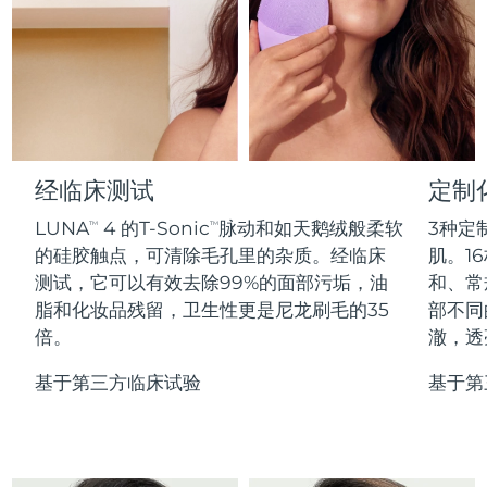
Professional IPL hair removal device
Microcurrent body toning
All hair treatments
All FAQ™ skincare
德国
预计送达日期
8/9/26
FAQ™产品
FAQ™产品
痘肌护理
眼部护理
直布罗陀
PEACH™ 2
LUNA™ 4 body
预计送达日期
8/13/26
FAQ™ products
All anti-aging treatments
All LED treatments
ESPADA™ 2 plus
BEAR™ 2 eyes & lips
IPL hair removal
Massaging body brush
All toning treatments
希腊
预计送达日期
8/9/26
Recurring acne LED therapy
Microcurrent line smoothing device
中国香港特别行政区
预计送达日期
8/10/26
经临床测试
定制
PEACH™ 2 go
SUPERCHARGED™ serum
护发
毛孔护理
ESPADA™ 2
IRIS™ 2
Travel-friendly IPL hair removal
Firming body serum
LUNA
4 的T-Sonic
脉动和如天鹅绒般柔软
3种定
TM
TM
匈牙利
LUNA™ 4 hair
预计送达日期
8/9/26
KIWI™ derma
Acne treatment device
Rejuvenating eye massager
NEW
的硅胶触点，可清除毛孔里的杂质。经临床
肌。16
2-in-1 LED scalp massager
Diamond microdermabrasion .
测试，它可以有效去除99%的面部污垢，油
和、常
冰岛
预计送达日期
8/10/26
PEACH™ Cooling Prep Gel
脂和化妆品残留，卫生性更是尼龙刷毛的35
部不同
ESPADA™ Blemish Solution
眼部护肤
牙齿美白
Cooling IPL hair removal gel
倍。
澈，透
印度尼西亚
预计送达日期
8/7/26
FLIP™ play advanced
KIWI™
Concentrated acne gel
Advanced eye care treatment
issa™ Teeth Whitening Set
LED light hairbrush
Blackhead remover
基于第三方临床试验
基于第
爱尔兰
预计送达日期
8/9/26
更多的
Dual LED + sonic device & 18% PAP gel
ESPADA™ 设备
眼部护理设备
马恩岛
预计送达日期
8/11/26
LUNA™ Dual-Peptide Scalp
KIWI™ 皮肤护理
All acne treatment devices
All revitalizing eye massagers
Serum
issa™ Teeth Whitening Gel