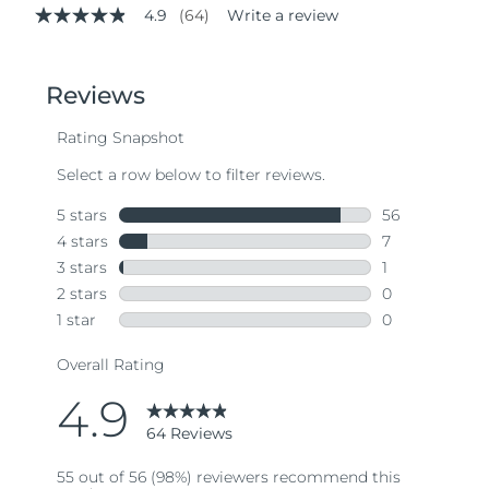
4.9
(64)
Write a review
4.9
out
of
5
stars,
average
rating
value.
Read
64
Reviews.
Same
page
link.