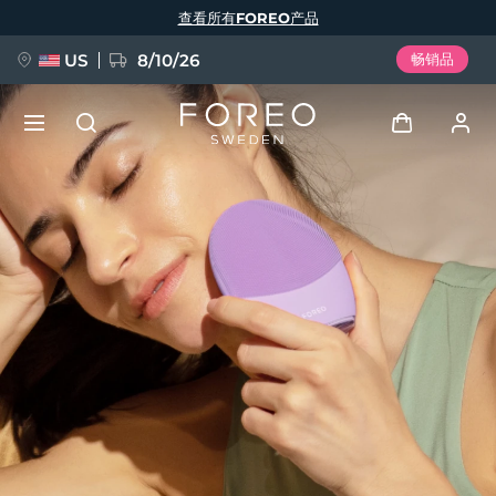
跳
查看所有FOREO产品
转
到
主
要
US
8/10/26
畅销品
内
容
新品
登录
语言
BREAKING NEWS
用户信息
English
Deutsch
Español
我的设备
FAQ™ Pure Beauty-Tech Elixir
Français
Italiano
Português
我的订单
Polski
Svenska
Русский
Türkçe
简体中文
繁體中文
我的地址
issa™ Teeth Whitening Set
我的订阅