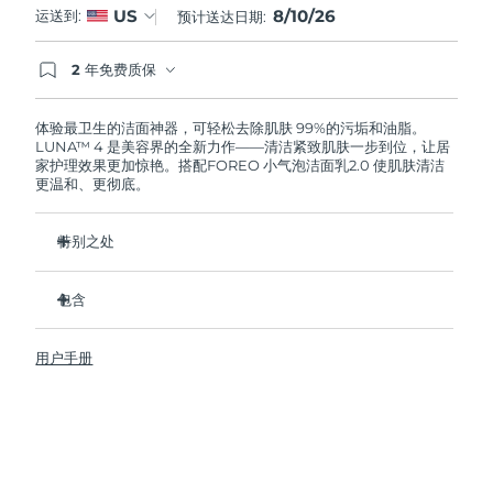
8/10/26
US
运送到:
预计送达日期:
阿拉伯联合酋长国
预计送达日期
8/10/26
2 年免费质保
如果您在2年质保期内发现任何非人为质量问题，
英国
预计送达日期
8/9/26
FOREO将免费为您更换产品。
体验最卫生的洁面神器，可轻松去除肌肤 99%的污垢和油脂。
LUNA™ 4 是美容界的全新力作——清洁紧致肌肤一步到位，让居
美国
预计送达日期
8/10/26
家护理效果更加惊艳。搭配FOREO 小气泡洁面乳2.0 使肌肤清洁
更温和、更彻底。
乌兹别克斯坦
预计送达日期
8/14/26
特别之处
越南
预计送达日期
8/15/26
96%的用户表示皮肤看起来更健康了。81%的用户表示瑕疵减
少了。
包含
去除深层污垢和油脂，皮肤不拔干。
LUNA™ 4
86%的用户表示皮肤看起来和感觉起来更紧致，更有弹性了。
用户手册
LUNA™ Micro-Foam Cleanser 2.0
滋养并保护皮肤免受自由基损伤。
USB 充电线
卫生性是尼龙刷毛的35倍。
旅行袋
快速操作指南
基本操作指南