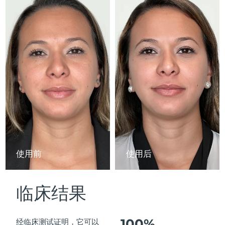
Advanced pore care essentials
以色列
预计送达日期
8/13/26
For healthy hair
18% PAP
护肤品
男士
意大利
预计送达日期
8/9/26
日本
预计送达日期
8/12/26
泽西岛
预计送达日期
8/14/26
全部购买
哈萨克斯坦
预计送达日期
8/11/26
FOREO APP
科威特
预计送达日期
8/9/26
关于我们
拉脱维亚
预计送达日期
8/9/26
使用前
使用后
黎巴嫩
预计送达日期
8/10/26
临床结果
立陶宛
预计送达日期
8/9/26
卢森堡
预计送达日期
8/9/26
100%
经临床测试证明，它可以