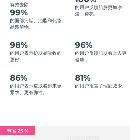
有效去除
的用户反馈肌肤更加净
中国澳门特别行政区
预计送达日期
8/11/26
99%
澈，透亮。
的面部污垢、油脂和化妆
马来西亚
预计送达日期
8/12/26
品残留物。
马耳他
预计送达日期
8/9/26
98%
96%
墨西哥
预计送达日期
8/13/26
的用户表示护肤品吸收的
的用户反馈肌肤看上去更
更好。
健康 。
摩纳哥
预计送达日期
8/10/26
86%
81%
荷兰
预计送达日期
8/9/26
的用户表示皮肤看起来更
的用户报告了瑕疵减少。
紧致、更有弹性。
新西兰
预计送达日期
8/9/26
挪威
预计送达日期
8/9/26
阿曼
预计送达日期
8/12/26
节省 25 %
菲律宾
预计送达日期
8/12/26