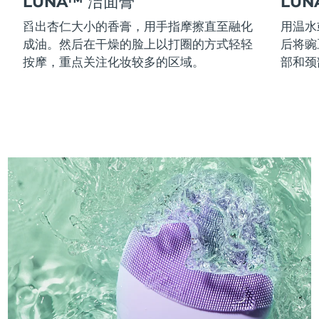
LUNA™ 洁面膏
LU
舀出杏仁大小的香膏，用手指摩擦直至融化
用温水
成油。然后在干燥的脸上以打圈的方式轻轻
后将豌
按摩，重点关注化妆较多的区域。
部和颈