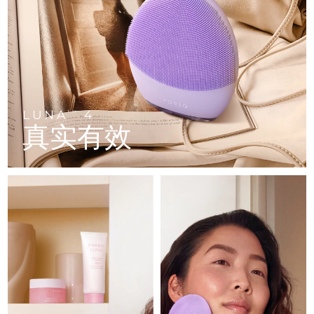
FAQ™ 101
FAQ™ 201
中国
LUNA™ 4 mini
面部提拉护理
预计送达日期
8/9/26
NEW
issa™ 4 smile
UFO™ 3 mini
Clinical anti-aging
LED mask
For young skin, T-zone
Premium anti-aging skincare
哥伦比亚
预计送达日期
8/13/26
Hybrid silicone sonic toothbrush
Red light therapy device for young skin
生发
肌肤年轻化
克罗地亚
预计送达日期
8/9/26
FAQ™ 102
FAQ™ 202
LUNA™ 4 go
BEAR™ 设备
FAQ™ 301
FAQ™ 501
issa™ 4 baby
UFO™ 3 go
Advanced clinical anti-aging
LED mask
For travel or gym bag
All premium facelift devices
NEW
塞浦路斯
预计送达日期
8/10/26
LED hair strengthening scalp massager
Full-Spectrum Red Light Therapy
For ages 0-3
Portable red light therapy
LUNA
4
TM
真实有效
捷克
预计送达日期
8/9/26
FAQ™ 103
FAQ™ 211
LUNA™ 护肤
保健品
FAQ™ Scalp Serum
FAQ™ 502
issa™ Teeth Whitening Set
面膜
Luxurious clinical anti-aging set
Anti-aging neck & décolleté LED mask
Premium cleansers & balm
丹麦
预计送达日期
8/9/26
Scalp recovery probiotic serum
Full-Spectrum Red Light Therapy
Dual LED + sonic device & 18% PAP gel
Rejuvenation & hydration
专业治疗
爱沙尼亚
预计送达日期
8/9/26
FAQ™ P1 Primer
FAQ™ 221
LUNA™ 设备
FAQ™护肤品
ISSA™ 设备
UFO™ 设备
Manuka honey primer
Anti-aging LED hand mask
芬兰
FAQ™ Red Light Serum
预计送达日期
8/9/26
All facial cleansing devices
All FAQ™ skincare
All silicone sonic toothbrushes
All deep facial hydration devices
法国
预计送达日期
8/9/26
脱毛
身体护理
FAQ™护肤品
FAQ™护肤品
PEACH™ 2 Pro Max
BEAR™ 2 body
FAQ™产品
FAQ™ skincare
法属波利尼西亚
预计送达日期
8/13/26
All FAQ™ skincare
All FAQ™ skincare