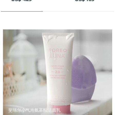
斐珞尔小气泡氨基酸洁面乳