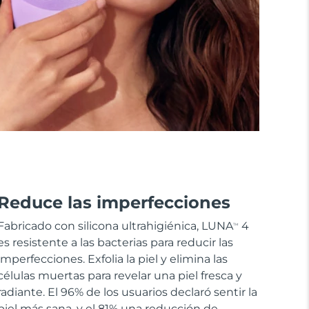
Reduce las imperfecciones
Fabricado con silicona ultrahigiénica, LUNA
4
TM
es resistente a las bacterias para reducir las
imperfecciones. Exfolia la piel y elimina las
células muertas para revelar una piel fresca y
radiante. El 96% de los usuarios declaró sentir la
piel más sana, y el 81% una reducción de