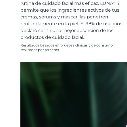
Cuidado de la piel KIWI™
All acne treatment devices
All revitalizing eye massagers
rutina de cuidado facial más eficaz. LUNA
4
Serum
TM
issa™ Teeth Whitening Gel
Advanced pore care essentials
permite que los ingredientes activos de tus
For healthy hair
18% PAP
cremas, serums y mascarillas penetren
Cosméticos
Hombres
profundamente en la piel. El 98% de usuarios
declaró sentir una mejor absorción de los
productos de cuidado facial.
Resultados basados en pruebas clínicas y de consumo
realizadas por terceros
Comprar todo
FOREO APP
ACERCA DE