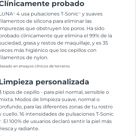
Clínicamente probado
LUNA
4 usa pulsaciones T-Sonic
y suaves
TM
TM
filamentos de silicona para eliminar las
impurezas que obstruyen los poros. Ha sido
probado clínicamente que elimina el 99% de la
suciedad, grasa y restos de maquillaje, y es 35
veces más higiénico que los cepillos con
filamentos de nylon.
Basado en ensayos clínicos de terceros
Limpieza personalizada
3 tipos de cepillo - para piel normal, sensible o
mixta. Modos de limpieza suave, normal o
profundo, para las diferentes zonas de tu rostro
y cuello. 16 intensidades de pulsaciones T-Sonic
. El 100% de usuarios declaró sentir la piel más
M
fresca y radiante.