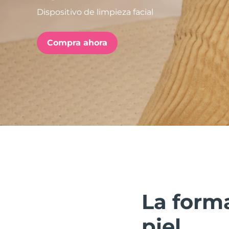
Dispositivo de limpieza facial
issa™ Teeth Whitening Set
Compra ahora
FAQ™ Dual LED Panel
POPULAR
Sorpresas especiales
Superventas
La forma
piel.