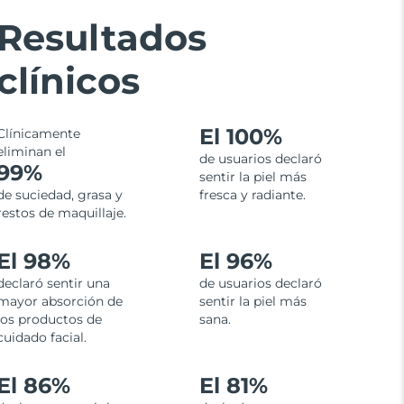
Resultados
clínicos
El
100%
Clínicamente
eliminan el
de usuarios declaró
99%
sentir la piel más
de suciedad, grasa y
fresca y radiante.
restos de maquillaje.
El 98%
El 96%
declaró sentir una
de usuarios declaró
mayor absorción de
sentir la piel más
los productos de
sana.
cuidado facial.
El 86%
El 81%