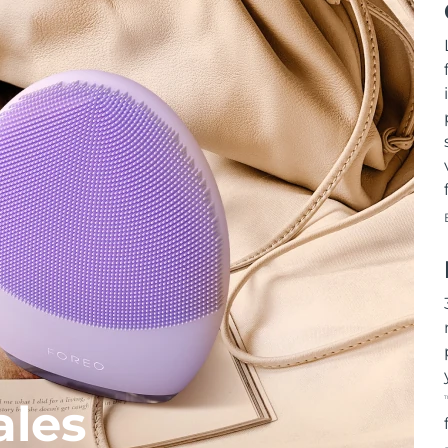
T
ales