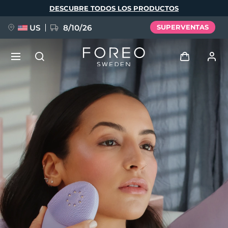
Pasar
DESCUBRE TODOS LOS PRODUCTOS
al
contenido
principal
US
8/10/26
SUPERVENTAS
NUEVO
Iniciar sesión
Idioma
BREAKING NEWS
Perfil de usuario
English
Deutsch
Español
Mis dispositivos
FAQ™ Pure Beauty-Tech Elixir
Français
Italiano
Português
Mis pedidos
Polski
Svenska
Русский
Türkçe
简体中文
繁體中文
Mis direcciones
issa™ Teeth Whitening Set
Mis suscripciones