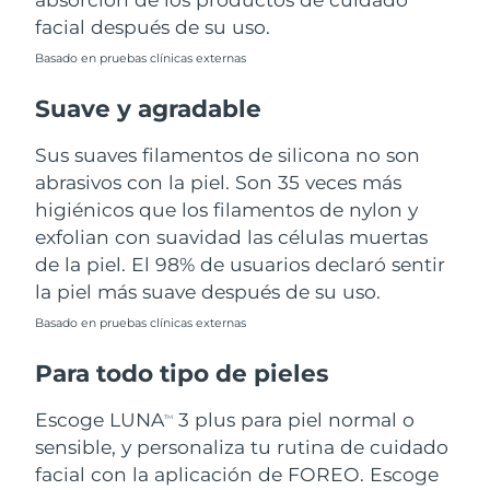
facial después de su uso.
Turquía
Entrega prevista
8/10/26
Basado en pruebas clínicas externas
Emiratos Árabes
Suave y agradable
Entrega prevista
8/10/26
Unidos
Sus suaves filamentos de silicona no son
Reino Unido
Entrega prevista
8/9/26
abrasivos con la piel. Son 35 veces más
higiénicos que los filamentos de nylon y
Estados Unidos
Entrega prevista
8/10/26
exfolian con suavidad las células muertas
de la piel. El 98% de usuarios declaró sentir
Uzbekistán
Entrega prevista
8/14/26
la piel más suave después de su uso.
Vietnam
Entrega prevista
8/15/26
Basado en pruebas clínicas externas
Para todo tipo de pieles
Escoge LUNA
3 plus para piel normal o
TM
sensible, y personaliza tu rutina de cuidado
facial con la aplicación de FOREO. Escoge