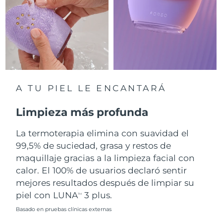
RAE de Macao
Entrega prevista
8/11/26
(China)
Malasia
Entrega prevista
8/12/26
Malta
Entrega prevista
8/9/26
A TU PIEL LE ENCANTARÁ
México
Entrega prevista
8/13/26
Limpieza más profunda
Mónaco
Entrega prevista
8/10/26
La termoterapia elimina con suavidad el
99,5% de suciedad, grasa y restos de
Países Bajos
Entrega prevista
8/9/26
maquillaje gracias a la limpieza facial con
calor. El 100% de usuarios declaró sentir
Nueva Zelanda
Entrega prevista
8/9/26
mejores resultados después de limpiar su
piel con LUNA
3 plus.
Noruega
Entrega prevista
8/9/26
TM
Basado en pruebas clínicas externas
Omán
Entrega prevista
8/12/26