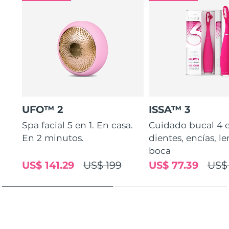
UFO™ 2
ISSA™ 3
Spa facial 5 en 1. En casa.
Cuidado bucal 4 e
En 2 minutos.
dientes, encías, l
boca
US$ 141.29
US$ 199
US$ 77.39
US$