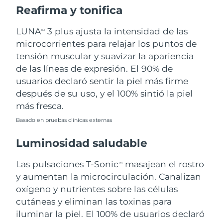
Reafirma y tonifica
Filipinas
Entrega prevista
8/12/26
LUNA
3 plus ajusta la intensidad de las
TM
microcorrientes para relajar los puntos de
Polonia
Entrega prevista
8/10/26
tensión muscular y suavizar la apariencia
Portugal
Entrega prevista
8/9/26
de las líneas de expresión. El 90% de
usuarios declaró sentir la piel más firme
Puerto Rico
Entrega prevista
8/11/26
después de su uso, y el 100% sintió la piel
más fresca.
Catar
Entrega prevista
8/10/26
Basado en pruebas clínicas externas
Reunión
Entrega prevista
8/14/26
Luminosidad saludable
Rumanía
Entrega prevista
8/9/26
Las pulsaciones T-Sonic
masajean el rostro
TM
y aumentan la microcirculación. Canalizan
Rusia
Entrega prevista
8/17/26
oxígeno y nutrientes sobre las células
cutáneas y eliminan las toxinas para
Arabia Saudí
Entrega prevista
8/10/26
iluminar la piel. El 100% de usuarios declaró