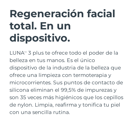
RUTINA SUECAS DE BELLEZA
Austria
Entrega prevista
8/9/26
Regeneración facial
total. En un
Baréin
Entrega prevista
8/10/26
dispositivo.
Limpieza facial
Lifting facial
Bélgica
Entrega prevista
8/9/26
LUNA™ 4 pack
BEAR™ 2 pack
Bermudas
Entrega prevista
8/15/26
LUNA
3 plus te ofrece todo el poder de la
TM
Anti-aging massage
Microcurrent toning
belleza en tus manos. Es el único
Bosnia y Herzegovina
Entrega prevista
8/12/26
dispositivo de la industria de la belleza que
Hidratación
Cuidado bucal
ofrece una limpieza con termoterapia y
LUNA™ 4 Plus
BEAR™ 2 go
Brunéi
Entrega prevista
8/14/26
UFO™ 3 pack
issa™ 4
microcorrientes. Sus puntos de contacto de
Massage, LED heating
Microcurrent toning on-the-go
TRATAMIENTO ANTIEDAD FAQ™
silicona eliminan el 99,5% de impurezas y
Deep facial hydration
Hybrid silicone sonic toothbrush
Bulgaria
Entrega prevista
8/9/26
son 35 veces más higiénicos que los cepillos
NEW
de nylon. Limpia, reafirma y tonifica tu piel
LUNA™ 4 Men
BEAR™ 2 eyes & lips
Canadá
Entrega prevista
8/13/26
UFO™ 3 LED
issa™ 4 plus
con una sencilla rutina.
For men, anti-aging massage
Microcurrent line smoothing device
Near-infrared and red light therapy
Smart hybrid silicone sonic toothbrush
Chile
Entrega prevista
8/13/26
device
Antiedad
Tratamientos LED