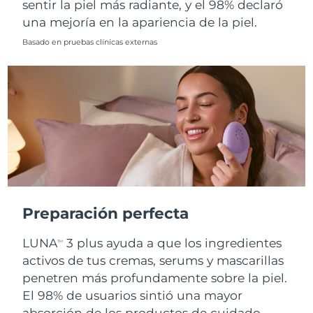
sentir la piel más radiante, y el 98% declaró
Singapur
Entrega prevista
8/11/26
una mejoría en la apariencia de la piel.
Eslovaquia
Basado en pruebas clínicas externas
Entrega prevista
8/9/26
Eslovenia
Entrega prevista
8/9/26
Sudáfrica
Entrega prevista
8/17/26
Corea del Sur
Entrega prevista
8/11/26
España
Entrega prevista
8/9/26
Suecia
Entrega prevista
8/9/26
Preparación perfecta
Suiza
Entrega prevista
8/9/26
LUNA
3 plus ayuda a que los ingredientes
TM
activos de tus cremas, serums y mascarillas
Taiwán
Entrega prevista
8/14/26
penetren más profundamente sobre la piel.
El 98% de usuarios sintió una mayor
Tailandia
Entrega prevista
8/13/26
absorción de los productos de cuidado