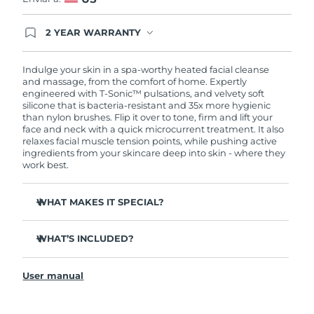
2 YEAR WARRANTY
Ordering today registers you for full FOREO
warranty coverage. This means if you experience
issues within 2-year of purchase, FOREO will
Indulge your skin in a spa-worthy heated facial cleanse
replace your product free of charge.
and massage, from the comfort of home. Expertly
engineered with T-Sonic™ pulsations, and velvety soft
silicone that is bacteria-resistant and 35x more hygienic
than nylon brushes. Flip it over to tone, firm and lift your
face and neck with a quick microcurrent treatment. It also
relaxes facial muscle tension points, while pushing active
ingredients from your skincare deep into skin - where they
work best.
WHAT MAKES IT SPECIAL?
Clinically proven to remove 99.5% of dirt, oil and
makeup residue from skin.
WHAT’S INCLUDED?
Gently heats skin to temporarily dilate pores, melting
LUNA
3 plus
™
away impurities trapped deep within.
User manual
USB charging cable
Microcurrent tightens and lifts skin, and smoothes
appearance of fine lines and wrinkles.
Travel pouch