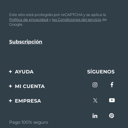
Este sitio está protegido por reCAPTCHA y se aplica la
Política de privacidad
y
las Condiciones del servicio
de
Google.
AYUDA
SÍGUENOS
Contáctanos
MI CUENTA
Pedidos y envíos
Registro de productos
EMPRESA
Garantía y devoluciones
Ayuda
Sobre FOREO
Preguntas frecuentes
Pago 100% seguro
Afiliados
Información de la