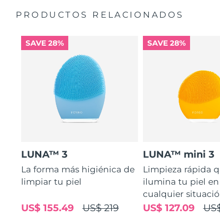
Massages face to relax muscles and boost
Quick start guide
microcirculation, for a brighter complexion.
PRODUCTOS RELACIONADOS
General manual
Ultra-soft silicone touchpoints gently exfoliate dead skin
2-year warranty (Spain, Portugal, Sweden: 3-year
cells without being abrasive.
warranty)
SAVE 28%
SAVE 28%
16 intensities, ergonomic and lightweight design, with
app-guided treatment routines.
LUNA™ 3
LUNA™ mini 3
La forma más higiénica de
Limpieza rápida 
limpiar tu piel
ilumina tu piel en
cualquier situaci
US$ 155.49
US$ 219
US$ 127.09
US$