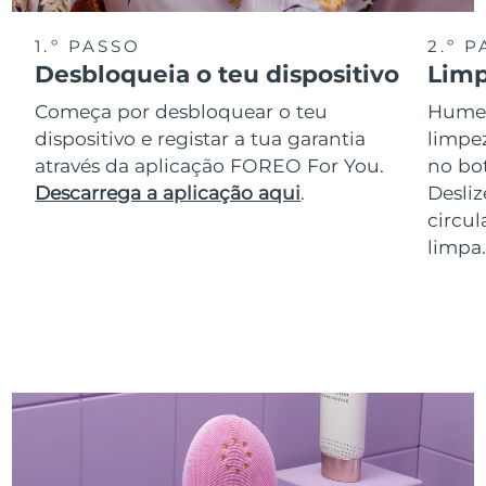
1.º PASSO
2.º 
Desbloqueia o teu dispositivo
Limp
Começa por desbloquear o teu
Humed
dispositivo e registar a tua garantia
limpe
através da aplicação FOREO For You.
no bot
Descarrega a aplicação aqui
.
Desli
circul
limpa.