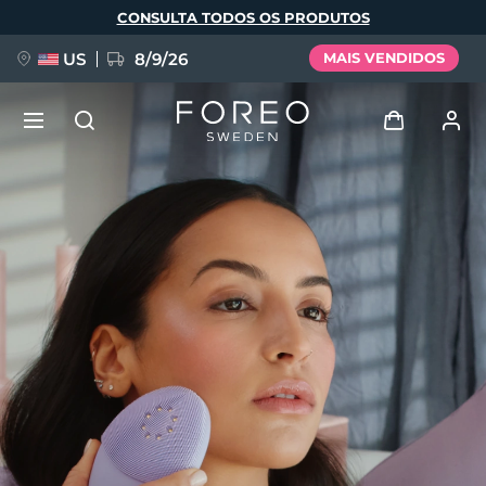
Pular
CONSULTA TODOS OS PRODUTOS
para
o
conteúdo
principal
US
8/9/26
MAIS VENDIDOS
NOVIDADE
Entrar
Idioma
BREAKING NEWS
Perfil de usuário
English
Deutsch
Español
Meus aparelhos
FAQ™ Pure Beauty-Tech Elixir
Français
Italiano
Português
Meus pedidos
Polski
Svenska
Русский
Türkçe
简体中文
繁體中文
Meus endereços
issa™ Teeth Whitening Set
As minhas subscrições