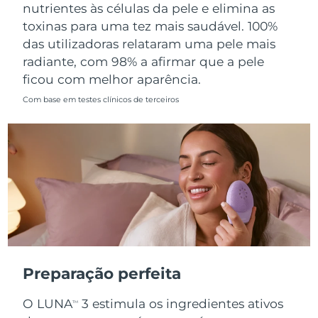
nutrientes às células da pele e elimina as
toxinas para uma tez mais saudável. 100%
Singapura
Entrega prevista
10.08.26
das utilizadoras relataram uma pele mais
Eslováquia
Entrega prevista
08.08.26
radiante, com 98% a afirmar que a pele
ficou com melhor aparência.
Eslovênia
Entrega prevista
08.08.26
Com base em testes clínicos de terceiros
África do Sul
Entrega prevista
16.08.26
Coreia do Sul
Entrega prevista
10.08.26
Espanha
Entrega prevista
08.08.26
Suécia
Entrega prevista
08.08.26
Suíça
Entrega prevista
08.08.26
Preparação perfeita
Taiwan
Entrega prevista
13.08.26
O LUNA
3 estimula os ingredientes ativos
TM