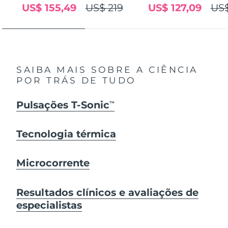
US$ 155,49
US$ 219
US$ 127,09
US$
SAIBA MAIS SOBRE A CIÊNCIA
POR TRÁS DE TUDO
Pulsações T-Sonic
TM
Tecnologia térmica
Microcorrente
Resultados clínicos e avaliações de
especialistas