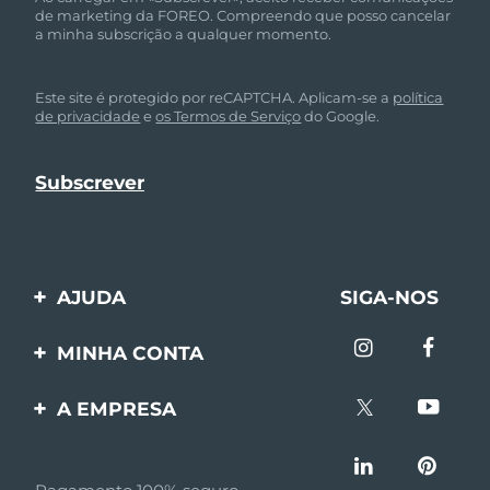
de marketing da FOREO. Compreendo que posso cancelar
a minha subscrição a qualquer momento.
Este site é protegido por reCAPTCHA. Aplicam-se a
política
de privacidade
e
os Termos de Serviço
do Google.
AJUDA
SIGA-NOS
Entre em contato
MINHA CONTA
Encomendas & Envios
Registro de produto
A EMPRESA
Garantia & Devolução
Suporte
Sobre FOREO
Perguntas frequentes