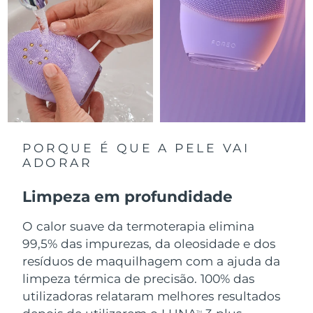
Luxemburgo
Entrega prevista
08.08.26
Macau, RAE da
Entrega prevista
10.08.26
China
Malásia
Entrega prevista
11.08.26
Malta
Entrega prevista
08.08.26
PORQUE É QUE A PELE VAI
México
Entrega prevista
12.08.26
ADORAR
Mônaco
Entrega prevista
09.08.26
Limpeza em profundidade
Países Baixos
O calor suave da termoterapia elimina
Entrega prevista
08.08.26
99,5% das impurezas, da oleosidade e dos
Nova Zelândia
Entrega prevista
08.08.26
resíduos de maquilhagem com a ajuda da
limpeza térmica de precisão. 100% das
Noruega
Entrega prevista
08.08.26
utilizadoras relataram melhores resultados
TM