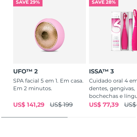
SAVE 29%
SAVE 28%
UFO™ 2
ISSA™ 3
SPA facial 5 em 1. Em casa.
Cuidado oral 4 em
Em 2 minutos.
dentes, gengivas,
bochechas e líng
US$ 141,29
US$ 199
US$ 77,39
US$