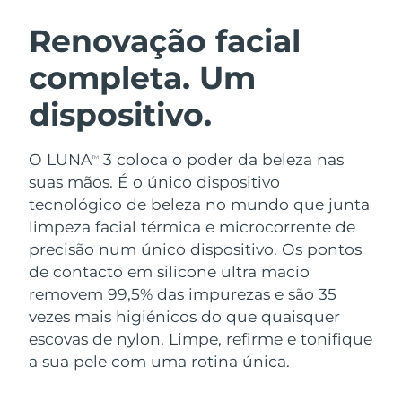
ROTINA DE BELEZA SUECA
Áustria
Entrega prevista
08.08.26
Renovação facial
completa. Um
Barein
Entrega prevista
09.08.26
dispositivo.
Limpeza facial
Lifting facial
Bélgica
Entrega prevista
08.08.26
LUNA™ 4 kit
BEAR™ 2 kit
Bermudas
Entrega prevista
14.08.26
O LUNA
3 coloca o poder da beleza nas
TM
Anti-aging massage
Microcurrent toning
suas mãos. É o único dispositivo
Bósnia e
tecnológico de beleza no mundo que junta
Entrega prevista
11.08.26
Hidratação
Cuidado oral
Herzegovina
limpeza facial térmica e microcorrente de
LUNA™ 4 Plus
BEAR™ 2 go
UFO™ 3 kit
issa™ 4
precisão num único dispositivo. Os pontos
Massage, LED heating
Microcurrent toning on-the-go
Brunei
Entrega prevista
13.08.26
TRATAMENTO ANTIENVELHECIMENTO
de contacto em silicone ultra macio
Deep facial hydration
Hybrid silicone sonic toothbrush
FAQ™
removem 99,5% das impurezas e são 35
Bulgária
Entrega prevista
08.08.26
vezes mais higiénicos do que quaisquer
LUNA™ 4 Men
BEAR™ 2 eyes & lips
UFO™ 3 LED
NEW
issa™ 4 plus
escovas de nylon. Limpe, refirme e tonifique
Canadá
For men, anti-aging massage
Microcurrent line smoothing device
Entrega prevista
12.08.26
Near-infrared and red light therapy
a sua pele com uma rotina única.
Smart hybrid silicone sonic toothbrush
device
Chile
Entrega prevista
12.08.26
Antienvelhecimento
Tratamentos LED