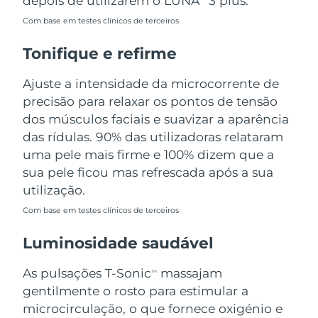
depois de utilizarem o LUNA
3 plus.
Omã
Entrega prevista
11.08.26
Com base em testes clínicos de terceiros
Filipinas
Entrega prevista
11.08.26
Tonifique e refirme
Polônia
Entrega prevista
09.08.26
Ajuste a intensidade da microcorrente de
precisão para relaxar os pontos de tensão
Portugal
Entrega prevista
08.08.26
dos músculos faciais e suavizar a aparência
das rídulas. 90% das utilizadoras relataram
Porto Rico
Entrega prevista
10.08.26
uma pele mais firme e 100% dizem que a
sua pele ficou mas refrescada após a sua
Catar
Entrega prevista
09.08.26
utilização.
Reunião
Entrega prevista
13.08.26
Com base em testes clínicos de terceiros
Luminosidade saudável
Romênia
Entrega prevista
08.08.26
As pulsações T-Sonic
massajam
TM
Rússia
Entrega prevista
16.08.26
gentilmente o rosto para estimular a
microcirculação, o que fornece oxigénio e
Arábia Saudita
Entrega prevista
09.08.26