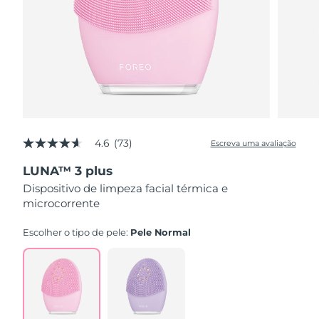
4.6
(73)
Escreva uma avaliação
4.6
de
LUNA™ 3 plus
5
estrelas,
Dispositivo de limpeza facial térmica e
valor
microcorrente
médio
de
avaliação.
Escolher o tipo de pele:
Pele Normal
Read
73
Reviews.
Link
abre
na
mesma
página.