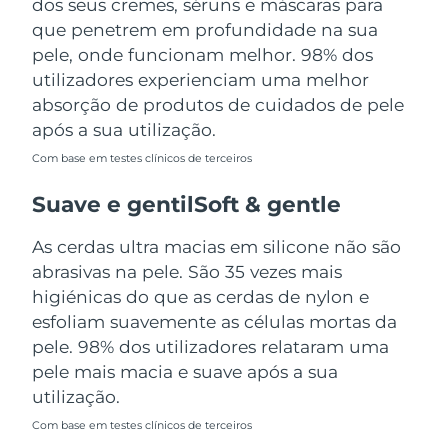
dos seus cremes, séruns e máscaras para
Tailândia
Entrega prevista
12.08.26
que penetrem em profundidade na sua
pele, onde funcionam melhor. 98% dos
Turquia
Entrega prevista
09.08.26
utilizadores experienciam uma melhor
absorção de produtos de cuidados de pele
Emirados Árabes
Entrega prevista
09.08.26
Unidos
após a sua utilização.
Com base em testes clínicos de terceiros
Reino Unido
Entrega prevista
08.08.26
Suave e gentilSoft & gentle
Estados Unidos
Entrega prevista
09.08.26
As cerdas ultra macias em silicone não são
Uzbequistão
Entrega prevista
13.08.26
abrasivas na pele. São 35 vezes mais
higiénicas do que as cerdas de nylon e
Vietnã
Entrega prevista
14.08.26
esfoliam suavemente as células mortas da
pele. 98% dos utilizadores relataram uma
pele mais macia e suave após a sua
utilização.
Com base em testes clínicos de terceiros