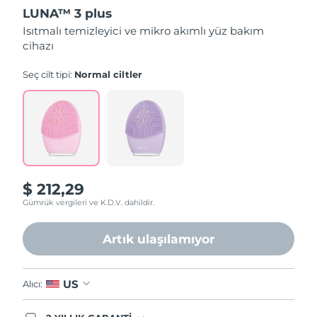
üzerinden
LUNA™ 3 plus
4.6
yıldız,
Isıtmalı temizleyici ve mikro akımlı yüz bakım
ortalama
cihazı
puan
değeri.
Read
Seç cilt tipi:
Normal ciltler
73
Reviews.
Aynı
sayfa
bağlantısı.
$ 212,29
Gümrük vergileri ve K.D.V. dahildir.
Artık ulaşılamıyor
US
Alıcı: