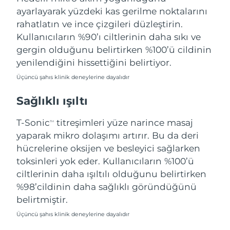
Filipinler
ayarlayarak yüzdeki kas gerilme noktalarını
Tahmini teslim tarihi
8/11/26
rahatlatın ve ince çizgileri düzleştirin.
Polonya
Tahmini teslim tarihi
8/9/26
Kullanıcıların %90’ı ciltlerinin daha sıkı ve
gergin olduğunu belirtirken %100’ü cildinin
Portekiz
Tahmini teslim tarihi
8/8/26
yenilendiğini hissettiğini belirtiyor.
Üçüncü şahıs klinik deneylerine dayalıdır
Porto Riko
Tahmini teslim tarihi
8/10/26
Sağlıklı ışıltı
Katar
Tahmini teslim tarihi
8/9/26
T-Sonic
titreşimleri yüze narince masaj
TM
Reunion
Tahmini teslim tarihi
8/13/26
yaparak mikro dolaşımı artırır. Bu da deri
hücrelerine oksijen ve besleyici sağlarken
Romanya
Tahmini teslim tarihi
8/8/26
toksinleri yok eder. Kullanıcıların %100’ü
ciltlerinin daha ışıltılı olduğunu belirtirken
Rusya
Tahmini teslim tarihi
8/16/26
%98’cildinin daha sağlıklı göründüğünü
belirtmiştir.
Suudi Arabistan
Tahmini teslim tarihi
8/9/26
Üçüncü şahıs klinik deneylerine dayalıdır
Singapur
Tahmini teslim tarihi
8/10/26