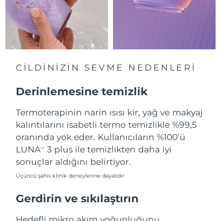
Çin Makao ÖİB
Tahmini teslim tarihi
8/10/26
Malezya
Tahmini teslim tarihi
8/11/26
CİLDİNİZİN SEVME NEDENLERİ
Malta
Tahmini teslim tarihi
8/8/26
Derinlemesine temizlik
Meksika
Tahmini teslim tarihi
8/12/26
Termoterapinin narin ısısı kir, yağ ve makyaj
Monako
Tahmini teslim tarihi
8/9/26
kalıntılarını isabetli termo temizlikle %99,5
oranında yok eder. Kullanıcıların %100’ü
Hollanda
Tahmini teslim tarihi
8/8/26
LUNA
3 plus ile temizlikten daha iyi
TM
sonuçlar aldığını belirtiyor.
Yeni Zelanda
Tahmini teslim tarihi
8/8/26
Üçüncü şahıs klinik deneylerine dayalıdır
Norveç
Tahmini teslim tarihi
8/8/26
Gerdirin ve sıkılaştırın
Umman
Tahmini teslim tarihi
8/11/26
Hedefli mikro akım yoğunluğunu