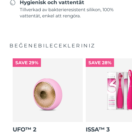
Hygienisk och vattentät
Tillverkad av bakterieresistent silikon, 100%
vattentät, enkel att rengöra.
BEĞENEBILECEKLERINIZ
SAVE 29%
SAVE 28%
UFO™ 2
ISSA™ 3