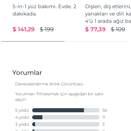
5-in-1 yüz bakımı. Evde. 2
Dişleri, diş etlerini
dakikada.
yanakları ve dili 
4’ü 1 arada ağız b
$ 141,29
$ 199
$ 77,39
$ 109