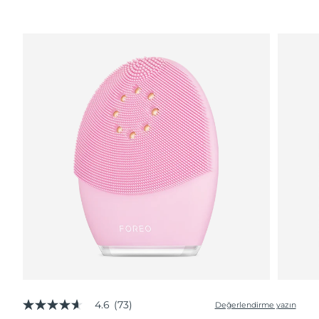
4.6
(73)
Değerlendirme yazın
5