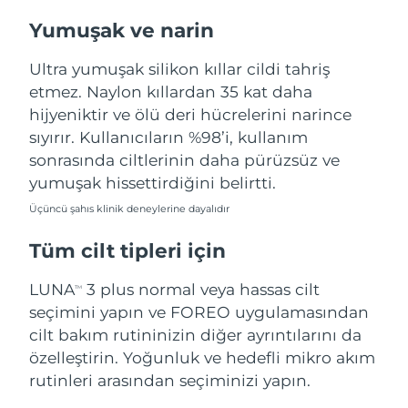
Türkiye
Tahmini teslim tarihi
8/9/26
Yumuşak ve narin
Birleşik Arap
Ultra yumuşak silikon kıllar cildi tahriş
Tahmini teslim tarihi
8/9/26
Emirlikleri
etmez. Naylon kıllardan 35 kat daha
hijyeniktir ve ölü deri hücrelerini narince
Birleşik Krallık
Tahmini teslim tarihi
8/8/26
sıyırır. Kullanıcıların %98’i, kullanım
sonrasında ciltlerinin daha pürüzsüz ve
Amerika Birleşik
Tahmini teslim tarihi
8/9/26
Devletleri
yumuşak hissettirdiğini belirtti.
Üçüncü şahıs klinik deneylerine dayalıdır
Özbekistan
Tahmini teslim tarihi
8/13/26
Tüm cilt tipleri için
Vietnam
Tahmini teslim tarihi
8/14/26
LUNA
3 plus normal veya hassas cilt
TM
seçimini yapın ve FOREO uygulamasından
cilt bakım rutininizin diğer ayrıntılarını da
özelleştirin. Yoğunluk ve hedefli mikro akım
rutinleri arasından seçiminizi yapın.