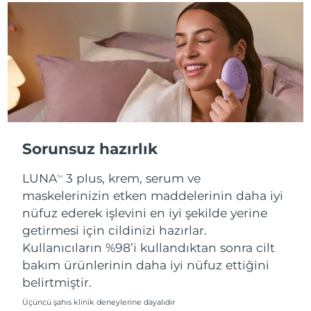
Slovakya
Tahmini teslim tarihi
8/8/26
Slovenya
Tahmini teslim tarihi
8/8/26
Güney Afrika
Tahmini teslim tarihi
8/16/26
Güney Kore
Tahmini teslim tarihi
8/10/26
Sorunsuz hazırlık
İspanya
Tahmini teslim tarihi
8/8/26
LUNA
3 plus, krem, serum ve
TM
İsveç
Tahmini teslim tarihi
8/8/26
maskelerinizin etken maddelerinin daha iyi
nüfuz ederek işlevini en iyi şekilde yerine
İsviçre
Tahmini teslim tarihi
8/8/26
getirmesi için cildinizi hazırlar.
Kullanıcıların %98’i kullandıktan sonra cilt
Tayvan
Tahmini teslim tarihi
8/13/26
bakım ürünlerinin daha iyi nüfuz ettiğini
belirtmiştir.
Tayland
Tahmini teslim tarihi
8/12/26
Üçüncü şahıs klinik deneylerine dayalıdır