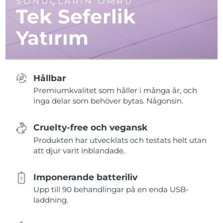
SONUÇLARIN ÖMRÜ
Tek Seferlik
Yatırım
Hållbar
Premiumkvalitet som håller i många år, och
inga delar som behöver bytas. Någonsin.
Cruelty-free och vegansk
Produkten har utvecklats och testats helt utan
att djur varit inblandade.
Imponerande batteriliv
Upp till 90 behandlingar på en enda USB-
laddning.