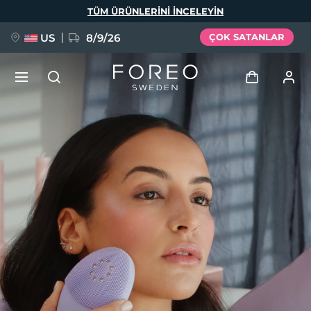
Ana
TÜM ÜRÜNLERINI INCELEYIN
içeriğe
atla
US
8/9/26
ÇOK SATANLAR
YENİ
Giriş
Dil Seçimi
BREAKING NEWS
Kullanici profi̇li̇
English
Deutsch
Español
Cihazlarım
FAQ™ Pure Beauty-Tech Elixir
Français
Italiano
Português
Siparişlerim
Polski
Svenska
Русский
Türkçe
简体中文
繁體中文
Adresim
issa™ Teeth Whitening Set
Aboneliklerim