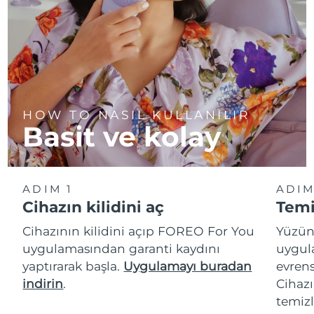
HOW TO NASIL KULLANILIR
Basit ve kolay
ADIM 1
ADIM
Cihazın kilidini aç
Temi
Cihazının kilidini açıp FOREO For You
Yüzün
uygulamasından garanti kaydını
uygul
yaptırarak başla.
Uygulamayı buradan
evrens
indirin
.
Cihazı
temizl