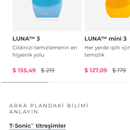
LUNA™ 3
LUNA™ mini 3
Cildinizi temizlemenin en
Her yerde ışıltı içi
hijyenik yolu
temizlik
$ 155,49
$ 219
$ 127,09
$ 179
ARKA PLANDAKİ BİLİMİ
ANLAYIN
T-Sonic
titreşimler
TM