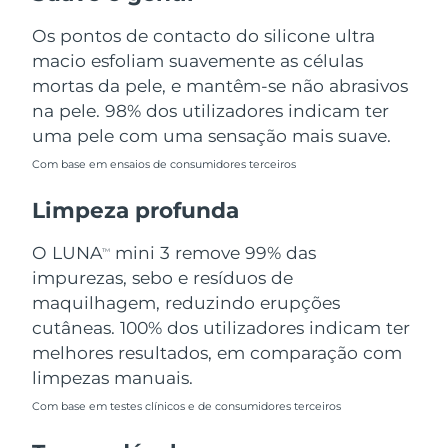
Omã
Entrega prevista
8/13/26
Os pontos de contacto do silicone ultra
macio esfoliam suavemente as células
Filipinas
Entrega prevista
8/13/26
mortas da pele, e mantêm-se não abrasivos
Polônia
na pele. 98% dos utilizadores indicam ter
Entrega prevista
8/11/26
uma pele com uma sensação mais suave.
Portugal
Entrega prevista
8/10/26
Com base em ensaios de consumidores terceiros
Porto Rico
Entrega prevista
8/12/26
Limpeza profunda
Catar
Entrega prevista
8/11/26
O LUNA
mini 3 remove 99% das
TM
impurezas, sebo e resíduos de
Reunião
Entrega prevista
8/15/26
maquilhagem, reduzindo erupções
cutâneas. 100% dos utilizadores indicam ter
Romênia
Entrega prevista
8/10/26
melhores resultados, em comparação com
limpezas manuais.
Rússia
Entrega prevista
8/18/26
Com base em testes clínicos e de consumidores terceiros
Arábia Saudita
Entrega prevista
8/11/26