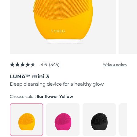
4.6
(545)
Write a review
4.6
out
LUNA™ mini 3
of
5
Deep cleansing device for a healthy glow
stars,
average
rating
Choose color:
Sunflower Yellow
value.
Read
545
Reviews.
Same
page
link.