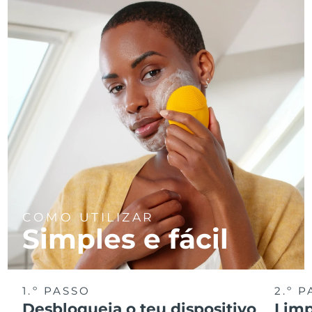
COMO UTILIZAR
Simples e fácil
1.º PASSO
2.º 
Desbloqueia o teu dispositivo
Limp