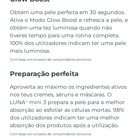
Tailândia
Entrega prevista
8/14/26
Obtém uma pele perfeita em 30 segundos.
Turquia
Entrega prevista
8/11/26
Ativa o Modo Glow Boost e refresca a pele, e
obtém uma tez luminosa quando não
Emirados Árabes
tiveres tempo para uma rotina completa.
Entrega prevista
8/11/26
Unidos
100% dos utilizadores indicam ter uma pele
mais luminosa.
Reino Unido
Entrega prevista
8/10/26
Com base em ensaios de consumidores terceiros
Estados Unidos
Entrega prevista
8/11/26
Preparação perfeita
Uzbequistão
Entrega prevista
8/15/26
Aproveita ao máximo os ingredientes ativos
nos teus cremes, séruns e máscaras. O
Vietnã
Entrega prevista
8/16/26
LUNA
mini 3 prepara a pele para a melhor
TM
absorção ao esfoliar as células mortas. 98%
dos utilizadores indicam ter uma melhor
absorção dos produtos após a utilização.
Com base em ensaios de consumidores terceiros