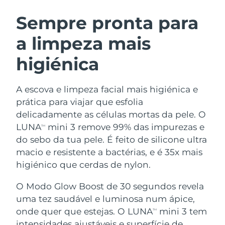
ROTINA DE BELEZA SUECA
Áustria
Entrega prevista
8/10/26
Sempre pronta para
a limpeza mais
Barein
Entrega prevista
8/11/26
higiénica
Limpeza facial
Lifting facial
Bélgica
Entrega prevista
8/10/26
LUNA™ 4 kit
BEAR™ 2 kit
Bermudas
Entrega prevista
8/16/26
A escova e limpeza facial mais higiénica e
Anti-aging massage
Microcurrent toning
prática para viajar que esfolia
Bósnia e
delicadamente as células mortas da pele. O
Entrega prevista
8/13/26
Hidratação
Cuidado oral
Herzegovina
LUNA
mini 3 remove 99% das impurezas e
LUNA™ 4 Plus
BEAR™ 2 go
TM
UFO™ 3 kit
issa™ 4
do sebo da tua pele. É feito de silicone ultra
Massage, LED heating
Microcurrent toning on-the-go
Brunei
Entrega prevista
8/15/26
TRATAMENTO ANTIENVELHECIMENTO
macio e resistente a bactérias, e é 35x mais
Deep facial hydration
Hybrid silicone sonic toothbrush
FAQ™
higiénico que cerdas de nylon.
Bulgária
Entrega prevista
8/10/26
LUNA™ 4 Men
BEAR™ 2 eyes & lips
UFO™ 3 LED
NEW
O Modo Glow Boost de 30 segundos revela
issa™ 4 plus
Canadá
For men, anti-aging massage
Microcurrent line smoothing device
Entrega prevista
8/14/26
uma tez saudável e luminosa num ápice,
Near-infrared and red light therapy
Smart hybrid silicone sonic toothbrush
device
onde quer que estejas. O LUNA
mini 3 tem
TM
Chile
Entrega prevista
8/14/26
Antienvelhecimento
Tratamentos LED
intensidades ajustáveis e superfície de