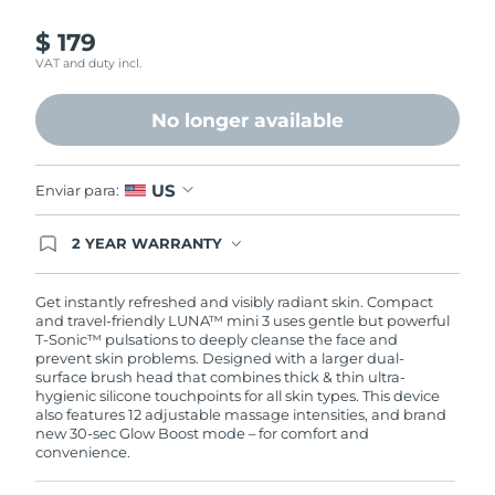
$ 179
VAT and duty incl.
No longer available
US
Enviar para:
2 YEAR WARRANTY
Ordering today registers you for full FOREO
warranty coverage. This means if you experience
issues within 2-year of purchase, FOREO will
Get instantly refreshed and visibly radiant skin. Compact
replace your product free of charge.
and travel-friendly LUNA™ mini 3 uses gentle but powerful
T-Sonic™ pulsations to deeply cleanse the face and
prevent skin problems. Designed with a larger dual-
surface brush head that combines thick & thin ultra-
hygienic silicone touchpoints for all skin types. This device
also features 12 adjustable massage intensities, and brand
new 30-sec Glow Boost mode – for comfort and
convenience.