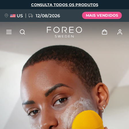
Pular
CONSULTA TODOS OS PRODUTOS
para
o
conteúdo
principal
US
12/08/2026
MAIS VENDIDOS
NOVIDADE
Entrar
Idioma
BREAKING NEWS
Perfil de usuário
English
Deutsch
Español
Meus aparelhos
FAQ™ Pure Beauty-Tech Elixir
Français
Italiano
Português
Meus pedidos
Polski
Svenska
Русский
Türkçe
简体中文
繁體中文
Meus endereços
issa™ Teeth Whitening Set
As minhas subscrições