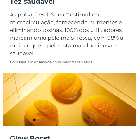
Tez saudável
Singapura
Entrega prevista
8/12/26
As pulsações T-Sonic
estimulam a
TM
microcirculação, fornecendo nutrientes e
Eslováquia
Entrega prevista
8/10/26
eliminando toxinas. 100% dos utilizadores
indicam uma pele mais fresca, com 98% a
Eslovênia
Entrega prevista
8/10/26
indicar que a pele está mais luminosa e
saudável.
África do Sul
Entrega prevista
8/18/26
Com base em ensaios de consumidores terceiros
Coreia do Sul
Entrega prevista
8/12/26
Espanha
Entrega prevista
8/10/26
Suécia
Entrega prevista
8/10/26
Suíça
Entrega prevista
8/10/26
Taiwan
Entrega prevista
8/15/26
Glow Boost