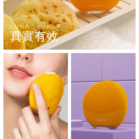
Advanced pore care essentials
以色列
預計送達日期
8/13/26
For healthy hair
18% PAP
護膚品
男士
義大利
預計送達日期
8/9/26
LUNA
mini 3
TM
日本
預計送達日期
8/12/26
真實有效
澤西島
預計送達日期
8/14/26
全部購買
哈薩克
預計送達日期
8/11/26
FOREO APP
科威特
預計送達日期
8/9/26
關於我們
拉脫維亞
預計送達日期
8/9/26
黎巴嫩
預計送達日期
8/10/26
立陶宛
預計送達日期
8/9/26
盧森堡
預計送達日期
8/9/26