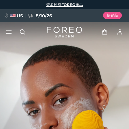
移
查看所有FOREO產品
至
主
內
容
US
8/10/26
暢銷品
新品
登入
語言
BREAKING NEWS
用戶信息
English
Deutsch
Español
我的設備
FAQ™ Pure Beauty-Tech Elixir
Français
Italiano
Português
我的訂單
Polski
Svenska
Русский
Türkçe
简体中文
繁體中文
我的地址
issa™ Teeth Whitening Set
我的訂閱