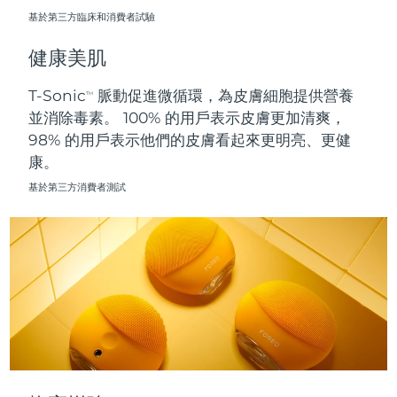
基於第三方臨床和消費者試驗
波蘭
預計送達日期
8/10/26
健康美肌
葡萄牙
預計送達日期
8/9/26
T-Sonic
脈動促進微循環，為皮膚細胞提供營養
TM
並消除毒素。 100% 的用戶表示皮膚更加清爽，
波多黎各
預計送達日期
8/11/26
98% 的用戶表示他們的皮膚看起來更明亮、更健
康。
卡達
預計送達日期
8/10/26
基於第三方消費者測試
留尼旺
預計送達日期
8/14/26
羅馬尼亞
預計送達日期
8/9/26
俄羅斯
預計送達日期
8/17/26
沙烏地阿拉伯
預計送達日期
8/10/26
新加坡
預計送達日期
8/11/26