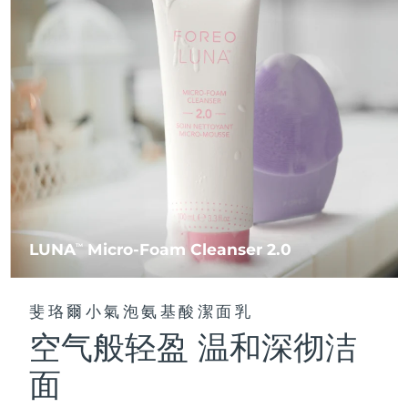
FAQ™ 101
FAQ™ 201
中國
LUNA™ 4 mini
面部提拉護理
預計送達日期
8/9/26
NEW
issa™ 4 smile
UFO™ 3 mini
Clinical anti-aging
LED mask
For young skin, T-zone
Premium anti-aging skincare
哥倫比亞
預計送達日期
8/13/26
Hybrid silicone sonic toothbrush
Red light therapy device for young skin
生髮
肌膚年輕化
克羅埃西亞
預計送達日期
8/9/26
FAQ™ 102
FAQ™ 202
LUNA™ 4 go
BEAR™ 設備
FAQ™ 301
FAQ™ 501
issa™ 4 baby
UFO™ 3 go
Advanced clinical anti-aging
LED mask
For travel or gym bag
All premium facelift devices
NEW
賽普勒斯
預計送達日期
8/10/26
LED hair strengthening scalp massager
Full-Spectrum Red Light Therapy
For ages 0-3
Portable red light therapy
捷克
預計送達日期
8/9/26
FAQ™ 103
FAQ™ 211
LUNA™護膚
保健品
FAQ™ Scalp Serum
FAQ™ 502
issa™ Teeth Whitening Set
面膜
Luxurious clinical anti-aging set
Anti-aging neck & décolleté LED mask
Premium cleansers & balm
丹麥
預計送達日期
8/9/26
Scalp recovery probiotic serum
Full-Spectrum Red Light Therapy
Dual LED + sonic device & 18% PAP gel
Rejuvenation & hydration
專業治療
LUNA
Micro-Foam Cleanser 2.0
TM
愛沙尼亞
預計送達日期
8/9/26
FAQ™ P1 Primer
FAQ™ 221
LUNA™ 設備
FAQ™護膚品
ISSA™ 設備
UFO™ 設備
Manuka honey primer
Anti-aging LED hand mask
芬蘭
FAQ™ Red Light Serum
預計送達日期
8/9/26
All facial cleansing devices
斐珞爾小氣泡氨基酸潔面乳
All FAQ™ skincare
All silicone sonic toothbrushes
All deep facial hydration devices
空气般轻盈 温和深彻洁
法國
預計送達日期
8/9/26
脫毛
身體護理
FAQ™護膚品
FAQ™護膚品
面
PEACH™ 2 Pro Max
BEAR™ 2 body
FAQ™產品
FAQ™ skincare
法屬玻里尼西亞
預計送達日期
8/13/26
All FAQ™ skincare
All FAQ™ skincare