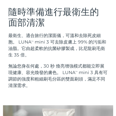
瑞典美膚護理
奧地利
預計送達日期
8/9/26
隨時準備進行最衛生的
面部清潔
巴林
預計送達日期
8/10/26
面部清潔
緊致提拉
比利時
預計送達日期
8/9/26
最衛生、適合旅行的潔面儀，可溫和去除死皮細
LUNA™ 4 套裝
BEAR™ 2 套裝
胞。 LUNA
mini 3 可去除皮膚上 99% 的污垢和
TM
百慕達
預計送達日期
8/15/26
Anti-aging massage
Microcurrent toning
油脂。它由超柔軟的抗菌矽膠製成，比尼龍刷毛衛
生 35 倍。
波士尼亞與赫塞哥維納
預計送達日期
8/12/26
補水保濕
口腔護理
無論您身在何處，30 秒 煥亮增強模式都能立即展
LUNA™ 4 Plus
BEAR™ 2 go
汶萊
預計送達日期
8/14/26
UFO™ 3 套裝
issa™ 4
現健康、容光煥發的膚色。 LUNA
mini 3 具有可
Massage, LED heating
Microcurrent toning on-the-go
TM
FAQ™ 抗老護理
Deep facial hydration
Hybrid silicone sonic toothbrush
調節的強度和粗細刷毛分區的雙面刷頭，滿足不同
保加利亞
預計送達日期
8/9/26
清潔需求。
NEW
LUNA™ 4 Men
BEAR™ 2 eyes & lips
加拿大
預計送達日期
8/13/26
UFO™ 3 LED
issa™ 4 plus
For men, anti-aging massage
Microcurrent line smoothing device
Near-infrared and red light therapy
Smart hybrid silicone sonic toothbrush
智利
預計送達日期
8/13/26
device
抗老
LED 護理