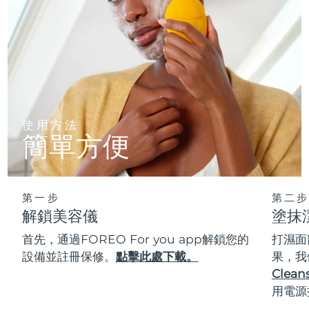
使用方法
簡單方便
第一步
第二步
解鎖美容儀
塗抹
首先，通過FOREO For you app解鎖您的
打濕面
設備並註冊保修。
點擊此處下載。
果，我
Cleans
用電源