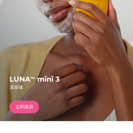
發貨國家
美國
預計送達日期
8/10/26
FAQ™ Dual LED Panel
英國
預計送達日期
8/9/26
熱門產品
西班牙
預計送達日期
8/9/26
澳洲
預計送達日期
8/12/26
法國
預計送達日期
8/9/26
LUNA
mini 3
TM
特別優惠
暢銷產品
潔面儀
德國
預計送達日期
8/9/26
加拿大
預計送達日期
8/13/26
立即購買
紅光療法
澳洲
預計送達日期
8/12/26