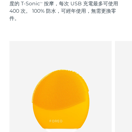
度的 T-Sonic
按摩，每次 USB 充電最多可使用
TM
400 次。 100% 防水，可經年使用，無需更換零
阿拉伯聯合大公國
預計送達日期
8/10/26
件。
英國
預計送達日期
8/9/26
美國
預計送達日期
8/10/26
烏茲別克
預計送達日期
8/14/26
越南
預計送達日期
8/15/26