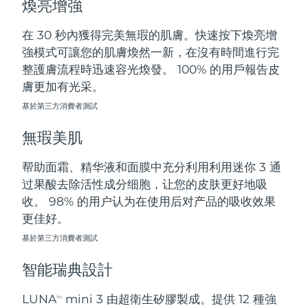
煥亮增強
斯洛伐克
預計送達日期
8/9/26
在 30 秒內獲得完美無瑕的肌膚。快速按下煥亮增
斯洛維尼亞
預計送達日期
8/9/26
強模式可讓您的肌膚煥然一新，在沒有時間進行完
整護膚流程時迅速容光煥發。 100% 的用戶報告皮
南非
預計送達日期
8/17/26
膚更加有光采。
基於第三方消費者測試
南韓
預計送達日期
8/11/26
無瑕美肌
西班牙
預計送達日期
8/9/26
帮助面霜、精华液和面膜中充分利用利用迷你 3 通
瑞典
預計送達日期
8/9/26
过果酸去除活性成分细胞，让您的皮肤更好地吸
收。 98% 的用户认为在使用后对产品的吸收效果
瑞士
預計送達日期
8/9/26
更佳好。
台灣
基於第三方消費者測試
預計送達日期
8/14/26
智能瑞典設計
泰國
預計送達日期
8/13/26
LUNA
mini 3 由超衛生矽膠製成。提供 12 種強
TM
土耳其
預計送達日期
8/10/26