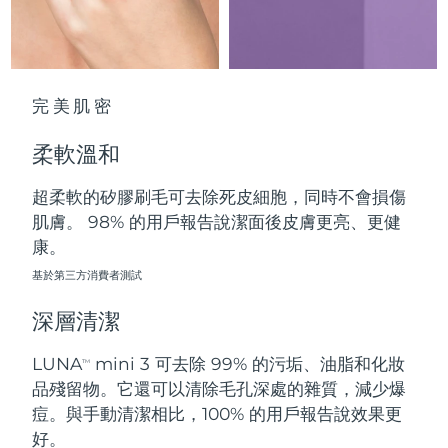
中國澳門特別行政區
預計送達日期
8/11/26
馬來西亞
預計送達日期
8/12/26
完美肌密
馬爾他
預計送達日期
8/9/26
柔軟溫和
墨西哥
預計送達日期
8/13/26
超柔軟的矽膠刷毛可去除死皮細胞，同時不會損傷
摩納哥
預計送達日期
8/10/26
肌膚。 98% 的用戶報告說潔面後皮膚更亮、更健
康。
荷蘭
預計送達日期
8/9/26
基於第三方消費者測試
紐西蘭
預計送達日期
8/9/26
深層清潔
挪威
預計送達日期
8/9/26
LUNA
mini 3 可去除 99% 的污垢、油脂和化妝
TM
品殘留物。它還可以清除毛孔深處的雜質，減少爆
阿曼
預計送達日期
8/12/26
痘。與手動清潔相比，100% 的用戶報告說效果更
好。
菲律賓
預計送達日期
8/12/26