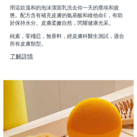
Professional IPL hair removal device
Microcurrent body toning
All hair treatments
All FAQ™ skincare
用這款溫和的泡沫潔面乳洗去你一天的塵埃和疲
德國
預計送達日期
8/9/26
憊。配方含有補充皮膚的氨基酸和維他命E，有助
FAQ™產品
FAQ™產品
痘肌護理
眼部護理
於保持水分。皮膚柔嫩自然，閃耀健康光采。
直布羅陀
PEACH™ 2
LUNA™ 4 body
預計送達日期
8/13/26
FAQ™ products
All anti-aging treatments
All LED treatments
ESPADA™ 2 plus
BEAR™ 2 eyes & lips
IPL hair removal
Massaging body brush
All toning treatments
純素，零殘忍，無香料，經皮膚科醫生測試，適合
希臘
預計送達日期
8/9/26
Recurring acne LED therapy
Microcurrent line smoothing device
所有皮膚類型。
中國香港特別行政區
預計送達日期
8/10/26
PEACH™ 2 go
SUPERCHARGED™ serum
護發
了解詳情
毛孔護理
ESPADA™ 2
IRIS™ 2
Travel-friendly IPL hair removal
Firming body serum
匈牙利
LUNA™ 4 hair
預計送達日期
8/9/26
KIWI™ derma
Acne treatment device
Rejuvenating eye massager
NEW
2-in-1 LED scalp massager
Diamond microdermabrasion .
冰島
預計送達日期
8/10/26
PEACH™ Cooling Prep Gel
ESPADA™ Blemish Solution
眼部護膚
牙齒美白
Cooling IPL hair removal gel
印尼
預計送達日期
8/7/26
FLIP™ play advanced
KIWI™
Concentrated acne gel
Advanced eye care treatment
issa™ Teeth Whitening Set
LED light hairbrush
Blackhead remover
愛爾蘭
預計送達日期
8/9/26
更多的
Dual LED + sonic device & 18% PAP gel
ESPADA™ 設備
眼部護理設備
曼島
預計送達日期
8/11/26
LUNA™ Dual-Peptide Scalp
KIWI™ 皮肤护理
All acne treatment devices
All revitalizing eye massagers
Serum
issa™ Teeth Whitening Gel