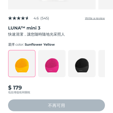
4.6
(545)
Write a review
4.6
out
LUNA™ mini 3
of
5
快速清潔，讓您隨時隨地光采照人
stars,
average
rating
選擇 color:
Sunflower Yellow
value.
Read
545
Reviews.
Same
page
link.
$ 179
包括增值稅和關稅
不再可用