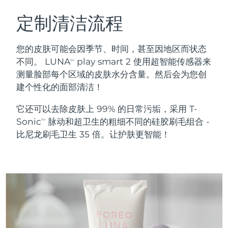
瑞典美肤护理
奥地利
预计送达日期
8/10/26
定制清洁流程
巴林
预计送达日期
8/11/26
您的皮肤可能会因季节、时间，甚至因地区而状态
面部清洁
紧致提拉
不同。 LUNA
play smart 2 使用超智能传感器来
TM
比利时
预计送达日期
8/10/26
测量脸部每个区域的皮肤水分含量。然后会为您创
LUNA™ 4 套装
BEAR™ 2 套装
建个性化的面部清洁！
百慕大
预计送达日期
8/16/26
Anti-aging massage
Microcurrent toning
它还可以去除皮肤上 99% 的日常污垢，采用 T-
波斯尼亚和黑塞哥维那
预计送达日期
8/13/26
Sonic
脉动和超卫生的粗细不同的硅胶刷毛组合 -
补水保湿
口腔护理
TM
LUNA™ 4 Plus
BEAR™ 2 go
比尼龙刷毛卫生 35 倍。让护肤更智能！
文莱
预计送达日期
8/15/26
UFO™ 3 套装
issa™ 4
Massage, LED heating
Microcurrent toning on-the-go
FAQ™ 抗老护理
Deep facial hydration
Hybrid silicone sonic toothbrush
保加利亚
预计送达日期
8/10/26
NEW
LUNA™ 4 Men
BEAR™ 2 eyes & lips
加拿大
预计送达日期
8/14/26
UFO™ 3 LED
issa™ 4 plus
For men, anti-aging massage
Microcurrent line smoothing device
Near-infrared and red light therapy
Smart hybrid silicone sonic toothbrush
智利
预计送达日期
8/14/26
device
抗老
LED治疗