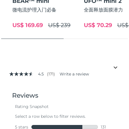
BEAR™ mini
UFO™ mini 2
微电流护理入门必备
全面释放面膜潜力
US$ 169.69
US$ 239
US$ 70.29
US$
4.5
(171)
Write a review
4.5
out
of
5
stars,
average
rating
value.
Read
171
Reviews.
Same