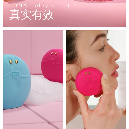
Advanced pore care essentials
以色列
预计送达日期
8/14/26
For healthy hair
LUNA
play smart 2
18% PAP
TM
护肤品
男士
真实有效
意大利
预计送达日期
8/10/26
日本
预计送达日期
8/13/26
泽西岛
预计送达日期
8/15/26
全部购买
哈萨克斯坦
预计送达日期
8/12/26
FOREO APP
科威特
预计送达日期
8/10/26
关于我们
拉脱维亚
预计送达日期
8/10/26
黎巴嫩
预计送达日期
8/11/26
立陶宛
预计送达日期
8/10/26
卢森堡
预计送达日期
8/10/26