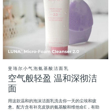
FAQ™ 101
FAQ™ 201
中国
LUNA™ 4 mini
面部提拉护理
预计送达日期
8/10/26
NEW
issa™ 4 smile
UFO™ 3 mini
Clinical anti-aging
LED mask
For young skin, T-zone
Premium anti-aging skincare
哥伦比亚
预计送达日期
8/14/26
Hybrid silicone sonic toothbrush
Red light therapy device for young skin
生发
肌肤年轻化
克罗地亚
预计送达日期
8/10/26
FAQ™ 102
FAQ™ 202
LUNA™ 4 go
BEAR™ 设备
FAQ™ 301
FAQ™ 501
issa™ 4 baby
UFO™ 3 go
Advanced clinical anti-aging
LED mask
For travel or gym bag
All premium facelift devices
NEW
塞浦路斯
预计送达日期
8/11/26
LED hair strengthening scalp massager
Full-Spectrum Red Light Therapy
For ages 0-3
Portable red light therapy
捷克
预计送达日期
8/10/26
FAQ™ 103
FAQ™ 211
LUNA
Micro-Foam Cleanser 2.0
LUNA™ 护肤
TM
保健品
FAQ™ Scalp Serum
FAQ™ 502
issa™ Teeth Whitening Set
面膜
Luxurious clinical anti-aging set
Anti-aging neck & décolleté LED mask
Premium cleansers & balm
丹麦
预计送达日期
8/10/26
Scalp recovery probiotic serum
Full-Spectrum Red Light Therapy
Dual LED + sonic device & 18% PAP gel
Rejuvenation & hydration
专业治疗
斐珞尔小气泡氨基酸洁面乳
爱沙尼亚
预计送达日期
8/10/26
空气般轻盈 温和深彻洁
FAQ™ P1 Primer
FAQ™ 221
LUNA™ 设备
FAQ™护肤品
ISSA™ 设备
UFO™ 设备
Manuka honey primer
Anti-aging LED hand mask
芬兰
FAQ™ Red Light Serum
预计送达日期
8/10/26
All facial cleansing devices
面
All FAQ™ skincare
All silicone sonic toothbrushes
All deep facial hydration devices
法国
预计送达日期
8/10/26
脱毛
身体护理
用这款温和的泡沫洁面乳洗去你一天的尘埃和疲
FAQ™护肤品
FAQ™护肤品
PEACH™ 2 Pro Max
BEAR™ 2 body
FAQ™产品
FAQ™ skincare
法属波利尼西亚
预计送达日期
8/14/26
惫。配方含有补充皮肤的氨基酸和维他命E，有助
All FAQ™ skincare
All FAQ™ skincare