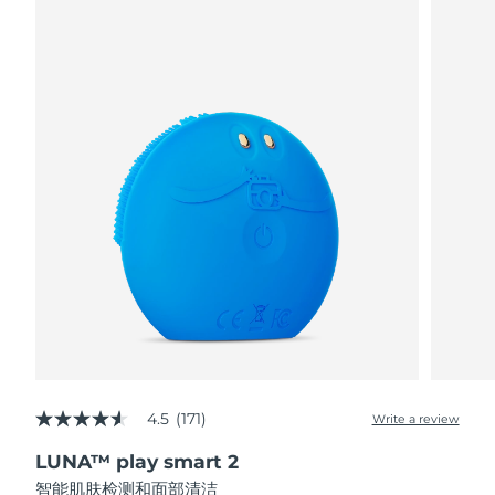
阿拉伯联合酋长国
预计送达日期
8/11/26
英国
预计送达日期
8/10/26
美国
预计送达日期
8/11/26
乌兹别克斯坦
预计送达日期
8/15/26
越南
预计送达日期
8/16/26
4.5
(171)
Write a review
4.5
out
LUNA™ play smart 2
of
5
智能肌肤检测和面部清洁