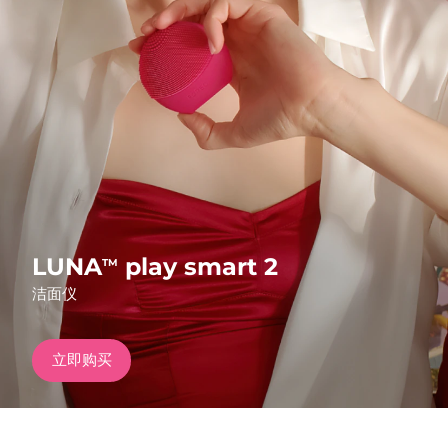
发货国家
美国
预计送达日期
8/11/26
FAQ™ Dual LED Panel
英国
预计送达日期
8/10/26
热门产品
西班牙
预计送达日期
8/10/26
澳大利亚
预计送达日期
8/13/26
法国
预计送达日期
8/10/26
LUNA
play smart 2
TM
特别优惠
畅销产品
洁面仪
德国
预计送达日期
8/10/26
加拿大
预计送达日期
8/14/26
立即购买
红光疗法
澳大利亚
预计送达日期
8/13/26