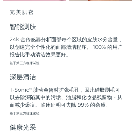
中国澳门特别行政区
预计送达日期
8/12/26
完美肌密
马来西亚
预计送达日期
8/13/26
智能测肤
马耳他
预计送达日期
8/10/26
24k 金传感器分析面部每个区域的皮肤水分含量，
以创建完全个性化的面部清洁程序。 100% 的用户
墨西哥
预计送达日期
8/14/26
报告比手动清洁效果更好。
摩纳哥
基于第三方临床试验
预计送达日期
8/11/26
深层清洁
荷兰
预计送达日期
8/10/26
T-Sonic
脉动会暂时扩张毛孔，因此硅胶刷毛可
TM
新西兰
预计送达日期
8/10/26
以去除深陷其中的污垢、油脂和化妆品残留物 - 从
而减少爆痘。临床证明可去除 99% 的杂质。
挪威
预计送达日期
8/10/26
基于第三方临床试验
阿曼
预计送达日期
8/13/26
健康光采
菲律宾
预计送达日期
8/13/26