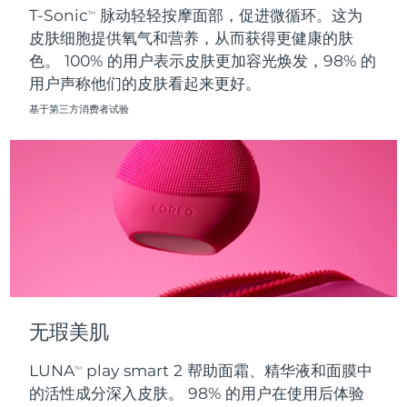
T-Sonic
脉动轻轻按摩面部，促进微循环。这为
TM
皮肤细胞提供氧气和营养，从而获得更健康的肤
波兰
预计送达日期
8/11/26
色。 100% 的用户表示皮肤更加容光焕发，98% 的
用户声称他们的皮肤看起来更好。
葡萄牙
预计送达日期
8/10/26
基于第三方消费者试验
波多黎各
预计送达日期
8/12/26
卡塔尔
预计送达日期
8/11/26
留尼汪
预计送达日期
8/15/26
罗马尼亚
预计送达日期
8/10/26
俄罗斯
预计送达日期
8/18/26
无瑕美肌
沙特阿拉伯
预计送达日期
8/11/26
LUNA
play smart 2 帮助面霜、精华液和面膜中
TM
新加坡
预计送达日期
8/12/26
的活性成分深入皮肤。 98% 的用户在使用后体验