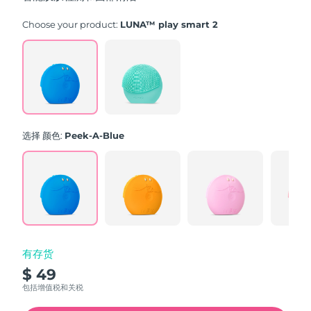
stars,
average
rating
Choose your product:
LUNA™ play smart 2
value.
Read
171
Reviews.
Same
page
link.
选择 颜色:
Peek-A-Blue
有存货
$ 49
包括增值税和关税