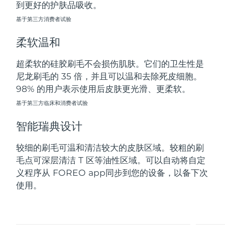
到更好的护肤品吸收。
斯洛伐克
预计送达日期
8/10/26
基于第三方消费者试验
斯洛文尼亚
预计送达日期
8/10/26
柔软温和
南非
预计送达日期
8/18/26
超柔软的硅胶刷毛不会损伤肌肤。它们的卫生性是
尼龙刷毛的 35 倍，并且可以温和去除死皮细胞。
韩国
预计送达日期
8/12/26
98% 的用户表示使用后皮肤更光滑、更柔软。
西班牙
基于第三方临床和消费者试验
预计送达日期
8/10/26
智能瑞典设计
瑞典
预计送达日期
8/10/26
较细的刷毛可温和清洁较大的皮肤区域。较粗的刷
瑞士
预计送达日期
8/10/26
毛点可深层清洁 T 区等油性区域。可以自动将自定
义程序从 FOREO app同步到您的设备，以备下次
台湾
预计送达日期
8/15/26
使用。
泰国
预计送达日期
8/14/26
土耳其
预计送达日期
8/11/26