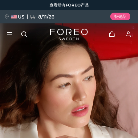
跳
查看所有FOREO产品
转
到
主
要
US
8/11/26
畅销品
内
容
新品
登录
语言
BREAKING NEWS
用户信息
English
Deutsch
Español
我的设备
FAQ™ Pure Beauty-Tech Elixir
Français
Italiano
Português
我的订单
Polski
Svenska
Русский
Türkçe
简体中文
繁體中文
我的地址
issa™ Teeth Whitening Set
我的订阅