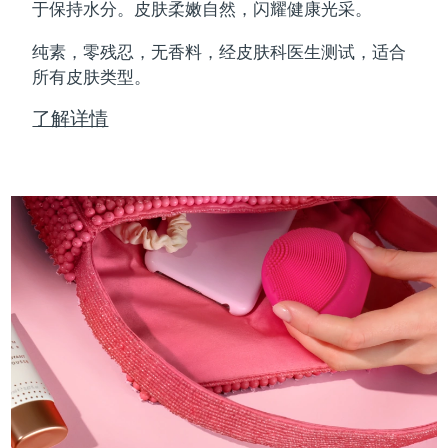
Professional IPL hair removal device
Microcurrent body toning
All hair treatments
All FAQ™ skincare
于保持水分。皮肤柔嫩自然，闪耀健康光采。
德国
预计送达日期
8/10/26
纯素，零残忍，无香料，经皮肤科医生测试，适合
FAQ™产品
FAQ™产品
痘肌护理
眼部护理
直布罗陀
所有皮肤类型。
PEACH™ 2
LUNA™ 4 body
预计送达日期
8/14/26
FAQ™ products
All anti-aging treatments
All LED treatments
ESPADA™ 2 plus
BEAR™ 2 eyes & lips
IPL hair removal
Massaging body brush
All toning treatments
了解详情
希腊
预计送达日期
8/10/26
Recurring acne LED therapy
Microcurrent line smoothing device
中国香港特别行政区
预计送达日期
8/11/26
PEACH™ 2 go
SUPERCHARGED™ serum
护发
毛孔护理
ESPADA™ 2
IRIS™ 2
Travel-friendly IPL hair removal
Firming body serum
匈牙利
LUNA™ 4 hair
预计送达日期
8/10/26
KIWI™ derma
Acne treatment device
Rejuvenating eye massager
NEW
2-in-1 LED scalp massager
Diamond microdermabrasion .
冰岛
预计送达日期
8/11/26
PEACH™ Cooling Prep Gel
ESPADA™ Blemish Solution
眼部护肤
牙齿美白
Cooling IPL hair removal gel
印度尼西亚
预计送达日期
8/8/26
FLIP™ play advanced
KIWI™
Concentrated acne gel
Advanced eye care treatment
issa™ Teeth Whitening Set
LED light hairbrush
Blackhead remover
爱尔兰
预计送达日期
8/10/26
更多的
Dual LED + sonic device & 18% PAP gel
ESPADA™ 设备
眼部护理设备
马恩岛
预计送达日期
8/12/26
LUNA™ Dual-Peptide Scalp
KIWI™ 皮肤护理
All acne treatment devices
All revitalizing eye massagers
Serum
issa™ Teeth Whitening Gel