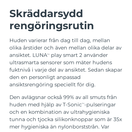
SVENSK SKÖNHETSRUTIN
Österrike
Förväntad leverans
8/10/26
Skräddarsydd
rengöringsrutin
Bahrain
Förväntad leverans
8/11/26
Ansiktsrengöring
Ansiktslyft
Belgien
Förväntad leverans
8/10/26
Huden varierar från dag till dag, mellan
LUNA™ 4-paket
BEAR™ 2-paket
olika årstider och även mellan olika delar av
Bermuda
Förväntad leverans
8/16/26
Anti-aging massage
Microcurrent toning
ansiktet. LUNA
play smart 2 använder
TM
ultrasmarta sensorer som mäter hudens
Bosnien och
Förväntad leverans
8/13/26
fuktnivå i varje del av ansiktet. Sedan skapar
Återfuktning
Munvård
Hercegovina
LUNA™ 4 Plus
BEAR™ 2 go
den en personligt anpassad
UFO™ 3-paket
issa™ 4
Massage, LED heating
Microcurrent toning on-the-go
ansiktsrengöring speciellt för dig.
Brunei
Förväntad leverans
8/15/26
FAQ™ ANTI-AGING-BEHANDLING
Deep facial hydration
Hybrid silicone sonic toothbrush
Den avlägsnar också 99% av all smuts från
Bulgarien
Förväntad leverans
8/10/26
NEW
huden med hjälp av T-Sonic
-pulseringar
LUNA™ 4 Men
BEAR™ 2 eyes & lips
TM
UFO™ 3 LED
issa™ 4 plus
och en kombination av ultrahygieniska
Kanada
For men, anti-aging massage
Microcurrent line smoothing device
Förväntad leverans
8/14/26
Near-infrared and red light therapy
tunna och tjocka silikonknoppar som är 35x
Smart hybrid silicone sonic toothbrush
device
Anti-aging
LED-behandlingar
Chile
mer hygieniska än nylonborststrån. Var
Förväntad leverans
8/14/26