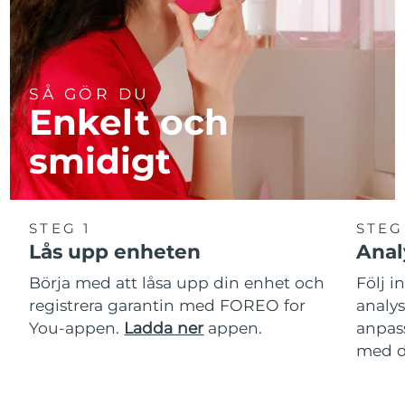
SÅ GÖR DU
Enkelt och
smidigt
STEG 1
STEG
Lås upp enheten
Anal
Börja med att låsa upp din enhet och
Följ i
registrera garantin med FOREO for
analy
You-appen.
Ladda ner
appen.
anpas
med d