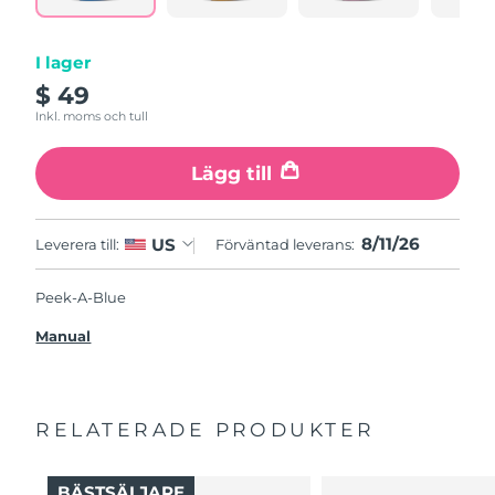
I lager
$ 49
Inkl. moms och tull
Lägg till
8/11/26
US
Leverera till:
Förväntad leverans:
Peek-A-Blue
Manual
RELATERADE PRODUKTER
BÄSTSÄLJARE