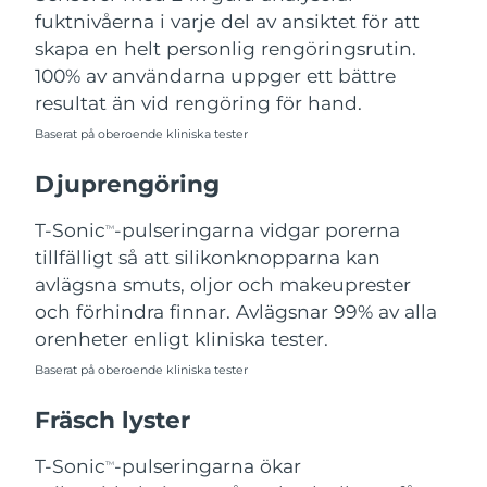
fuktnivåerna i varje del av ansiktet för att
Filippinerna
Förväntad leverans
8/13/26
skapa en helt personlig rengöringsrutin.
Polen
Förväntad leverans
8/11/26
100% av användarna uppger ett bättre
resultat än vid rengöring för hand.
Portugal
Förväntad leverans
8/10/26
Baserat på oberoende kliniska tester
Puerto Rico
Förväntad leverans
8/12/26
Djuprengöring
Qatar
Förväntad leverans
8/11/26
T-Sonic
-pulseringarna vidgar porerna
TM
tillfälligt så att silikonknopparna kan
Réunion
Förväntad leverans
8/15/26
avlägsna smuts, oljor och makeuprester
och förhindra finnar. Avlägsnar 99% av alla
Rumänien
Förväntad leverans
8/10/26
orenheter enligt kliniska tester.
Baserat på oberoende kliniska tester
Ryssland
Förväntad leverans
8/18/26
Fräsch lyster
Saudiarabien
Förväntad leverans
8/11/26
T-Sonic
-pulseringarna ökar
TM
Singapore
Förväntad leverans
8/12/26