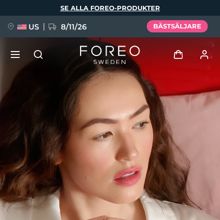
Hoppa
SE ALLA FOREO-PRODUKTER
till
huvudinnehåll
US
8/11/26
BÄSTSÄLJARE
NYHET
Logga in
Språk
BREAKING NEWS
Användarprofil
English
Deutsch
Español
Mina enheter
FAQ™ Pure Beauty-Tech Elixir
Français
Italiano
Português
Mina beställningar
Polski
Svenska
Русский
Türkçe
简体中文
繁體中文
Mina adresser
issa™ Teeth Whitening Set
Mina prenumerationer