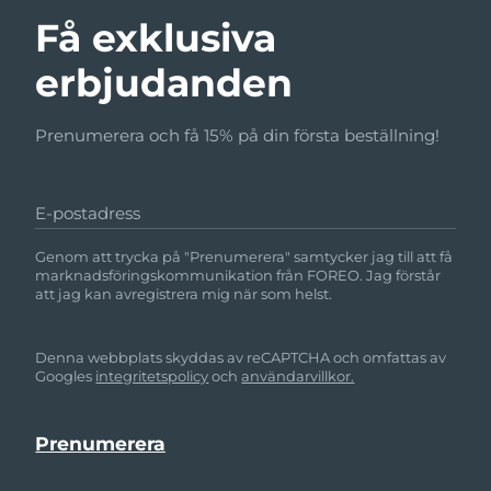
Få exklusiva
erbjudanden
Prenumerera och få 15% på din första beställning!
E-postadress
Genom att trycka på "Prenumerera" samtycker jag till att få
marknadsföringskommunikation från FOREO. Jag förstår
att jag kan avregistrera mig när som helst.
Denna webbplats skyddas av reCAPTCHA och omfattas av
Googles
integritetspolicy
och
användarvillkor.