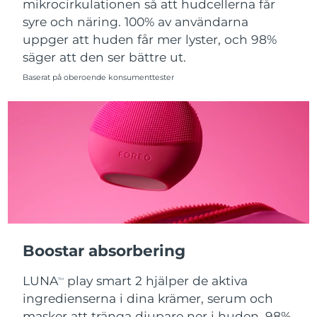
mikrocirkulationen så att hudcellerna får
syre och näring. 100% av användarna
Slovakien
Förväntad leverans
8/10/26
uppger att huden får mer lyster, och 98%
säger att den ser bättre ut.
Slovenien
Förväntad leverans
8/10/26
Baserat på oberoende konsumenttester
Sydafrika
Förväntad leverans
8/18/26
Sydkorea
Förväntad leverans
8/12/26
Spanien
Förväntad leverans
8/10/26
Sverige
Förväntad leverans
8/10/26
Schweiz
Förväntad leverans
8/10/26
Boostar absorbering
Taiwan
Förväntad leverans
8/15/26
LUNA
play smart 2 hjälper de aktiva
TM
Thailand
Förväntad leverans
8/14/26
ingredienserna i dina krämer, serum och
masker att tränga djupare ner i huden. 98%