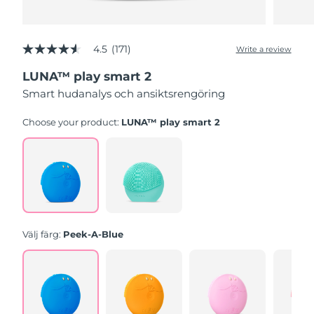
4.5
(171)
Write a review
4.5
out
LUNA™ play smart 2
of
5
Smart hudanalys och ansiktsrengöring
stars,
average
rating
Choose your product:
LUNA™ play smart 2
value.
Read
171
Reviews.
Same
page
link.
Välj färg:
Peek-A-Blue