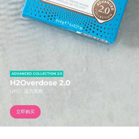
发货国家
美国
预计送达日期
8/11/26
FAQ™ Dual LED Panel
英国
预计送达日期
8/10/26
热门产品
西班牙
预计送达日期
8/10/26
澳大利亚
预计送达日期
8/13/26
ADVANCED COLLECTION 2.0
法国
预计送达日期
8/10/26
H2Overdose 2.0
特别优惠
畅销产品
UFO
活力面膜
TM
德国
预计送达日期
8/10/26
加拿大
预计送达日期
8/14/26
立即购买
红光疗法
澳大利亚
预计送达日期
8/13/26