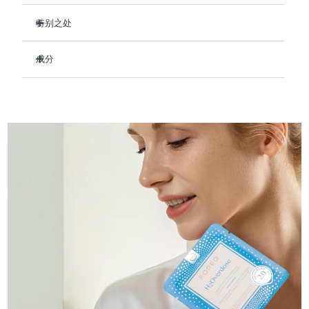
Professional IPL hair removal device
Microcurrent body toning
All hair treatments
All FAQ™ skincare
德国
预计送达日期
8/10/26
特别之处
FAQ™产品
FAQ™产品
痘肌护理
眼部护理
临床证明，使用后可保持肌肤水润长达 8 小时。
直布罗陀
PEACH™ 2
LUNA™ 4 body
预计送达日期
8/14/26
FAQ™ products
All anti-aging treatments
成分
All LED treatments
即刻舒缓干燥肌肤，令肌肤柔软水润
ESPADA™ 2 plus
BEAR™ 2 eyes & lips
IPL hair removal
Massaging body brush
All toning treatments
减少细纹和皱纹，打造新嫩润泽肌肤。
Aqua/Water/Eau, Glycerin, Butylene Glycol, Dipropylene
希腊
预计送达日期
8/10/26
Recurring acne LED therapy
Microcurrent line smoothing device
Glycol, Decyl Cocoate, Sodium Hyaluronate, Tremella
强化皮肤的天然屏障，防止水分流失。
Fuciformis Sporocarp Extract, Simmondsia Chinensis
中国香港特别行政区
预计送达日期
8/11/26
防止提前衰老并保护皮肤免受自由基的侵害。
(Jojoba) Seed Oil, Portulaca Oleracea Extract, Ceramide 3,
PEACH™ 2 go
SUPERCHARGED™ serum
护发
毛孔护理
Xylitylglucoside, Anhydroxylitol, Xylitol, Tocopheryl Acetate,
ESPADA™ 2
IRIS™ 2
91%的天然成分，纯素、零残忍，适合所有肤质。
Travel-friendly IPL hair removal
Firming body serum
Caprylic/Capric Triglyceride, Cetyl Ethylhexanoate,
匈牙利
LUNA™ 4 hair
预计送达日期
8/10/26
KIWI™ derma
Diglycerin, Hydroxyacetophenone, Panthenol, Allantoin,
Acne treatment device
Rejuvenating eye massager
NEW
Cetearyl Olivate, Sorbitan Olivate, Tromethamine,
2-in-1 LED scalp massager
Diamond microdermabrasion .
Caprylic/Capric Glycerides, Acrylates/C10-30 Alkyl Acrylate
冰岛
预计送达日期
8/11/26
Crosspolymer, Carbomer, Caprylyl Glycol, Dipotassium
PEACH™ Cooling Prep Gel
Glycyrrhizate, Ethylhexylglycerin, Xanthan Gum,
ESPADA™ Blemish Solution
眼部护肤
牙齿美白
Cooling IPL hair removal gel
Parfum/Fragrance, Glucose, Hydrogenated Lecithin,
印度尼西亚
预计送达日期
8/8/26
FLIP™ play advanced
KIWI™
Butylphenyl Methylpropional
Concentrated acne gel
Advanced eye care treatment
issa™ Teeth Whitening Set
LED light hairbrush
Blackhead remover
爱尔兰
预计送达日期
8/10/26
更多的
Dual LED + sonic device & 18% PAP gel
ESPADA™ 设备
眼部护理设备
马恩岛
预计送达日期
8/12/26
LUNA™ Dual-Peptide Scalp
KIWI™ 皮肤护理
All acne treatment devices
All revitalizing eye massagers
Serum
issa™ Teeth Whitening Gel