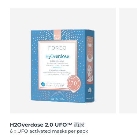
瑞典美肤护理
奥地利
预计送达日期
8/10/26
巴林
预计送达日期
8/11/26
面部清洁
紧致提拉
比利时
预计送达日期
8/10/26
LUNA™ 4 套装
BEAR™ 2 套装
百慕大
预计送达日期
8/16/26
Anti-aging massage
Microcurrent toning
波斯尼亚和黑塞哥维那
预计送达日期
8/13/26
补水保湿
口腔护理
LUNA™ 4 Plus
BEAR™ 2 go
文莱
预计送达日期
8/15/26
UFO™ 3 套装
issa™ 4
Massage, LED heating
Microcurrent toning on-the-go
FAQ™ 抗老护理
Deep facial hydration
Hybrid silicone sonic toothbrush
保加利亚
预计送达日期
8/10/26
NEW
LUNA™ 4 Men
BEAR™ 2 eyes & lips
加拿大
预计送达日期
8/14/26
UFO™ 3 LED
issa™ 4 plus
For men, anti-aging massage
Microcurrent line smoothing device
Near-infrared and red light therapy
Smart hybrid silicone sonic toothbrush
H2Overdose 2.0 UFO™ 面膜
智利
预计送达日期
8/14/26
device
抗老
LED治疗
6 x UFO activated masks per pack