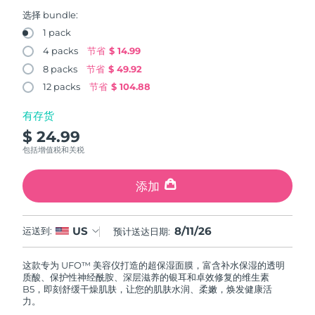
FAQ™ 101
FAQ™ 201
中国
LUNA™ 4 mini
面部提拉护理
预计送达日期
8/10/26
NEW
选择 bundle:
issa™ 4 smile
UFO™ 3 mini
Clinical anti-aging
LED mask
For young skin, T-zone
Premium anti-aging skincare
1 pack
哥伦比亚
预计送达日期
8/14/26
Hybrid silicone sonic toothbrush
Red light therapy device for young skin
4 packs
节省
$ 14.99
生发
肌肤年轻化
8 packs
节省
$ 49.92
克罗地亚
预计送达日期
8/10/26
FAQ™ 102
FAQ™ 202
LUNA™ 4 go
BEAR™ 设备
FAQ™ 301
FAQ™ 501
12 packs
节省
$ 104.88
issa™ 4 baby
UFO™ 3 go
Advanced clinical anti-aging
LED mask
For travel or gym bag
All premium facelift devices
NEW
塞浦路斯
预计送达日期
8/11/26
LED hair strengthening scalp massager
Full-Spectrum Red Light Therapy
For ages 0-3
Portable red light therapy
有存货
$ 24.99
捷克
预计送达日期
8/10/26
FAQ™ 103
FAQ™ 211
LUNA™ 护肤
保健品
包括增值税和关税
FAQ™ Scalp Serum
FAQ™ 502
issa™ Teeth Whitening Set
面膜
Luxurious clinical anti-aging set
Anti-aging neck & décolleté LED mask
Premium cleansers & balm
丹麦
预计送达日期
8/10/26
Scalp recovery probiotic serum
Full-Spectrum Red Light Therapy
Dual LED + sonic device & 18% PAP gel
Rejuvenation & hydration
添加
专业治疗
爱沙尼亚
预计送达日期
8/10/26
FAQ™ P1 Primer
FAQ™ 221
LUNA™ 设备
FAQ™护肤品
8/11/26
US
ISSA™ 设备
运送到:
预计送达日期:
UFO™ 设备
Manuka honey primer
Anti-aging LED hand mask
芬兰
FAQ™ Red Light Serum
预计送达日期
8/10/26
All facial cleansing devices
All FAQ™ skincare
All silicone sonic toothbrushes
All deep facial hydration devices
这款专为 UFO™ 美容仪打造的超保湿面膜，富含补水保湿的透明
法国
预计送达日期
8/10/26
脱毛
身体护理
质酸、保护性神经酰胺、深层滋养的银耳和卓效修复的维生素
FAQ™护肤品
FAQ™护肤品
B5，即刻舒缓干燥肌肤，让您的肌肤水润、柔嫩，焕发健康活
PEACH™ 2 Pro Max
BEAR™ 2 body
FAQ™产品
FAQ™ skincare
法属波利尼西亚
力。
预计送达日期
8/14/26
All FAQ™ skincare
All FAQ™ skincare