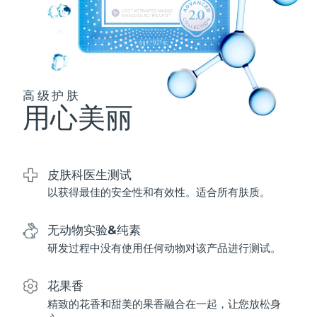
波兰
预计送达日期
8/11/26
葡萄牙
预计送达日期
8/10/26
高级护肤
波多黎各
预计送达日期
8/12/26
用心美丽
卡塔尔
预计送达日期
8/11/26
留尼汪
预计送达日期
8/15/26
皮肤科医生测试
以获得最佳的安全性和有效性。适合所有肤质。
罗马尼亚
预计送达日期
8/10/26
无动物实验&纯素
俄罗斯
预计送达日期
8/18/26
研发过程中没有使用任何动物对该产品进行测试。
沙特阿拉伯
预计送达日期
8/11/26
花果香
新加坡
预计送达日期
8/12/26
精致的花香和甜美的果香融合在一起，让您放松身