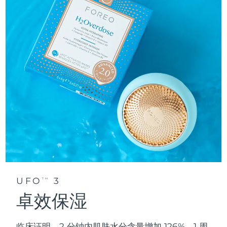
UFO
3
TM
卓效保湿
临床证明，2 分钟内肌肤水分含量增加 126%，1 周