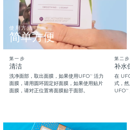
阿拉伯联合酋长国
预计送达日期
8/11/26
英国
预计送达日期
8/10/26
使用方法
简单方便
美国
预计送达日期
8/11/26
乌兹别克斯坦
预计送达日期
8/15/26
第一步
第二步
清洁
补水
越南
预计送达日期
8/16/26
洗净面部，取出面膜，如果使用UFO
活力
在 UF
TM
面膜，请用圆环固定好面膜，如果使用贴片
式，然
面膜，请对正位置将面膜贴于面部。
UFO
TM