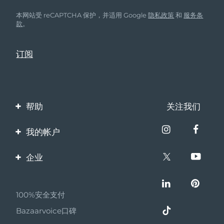
本网站受 reCAPTCHA 保护，并适用 Google
隐私政策
和
服务条
款
。
帮助
关注我们
联系我们
我的帐户
订单与运输
产品注册
企业
保修与退换货
客服支持
关于FOREO
常见问题
100%安全支付
伙伴计划
电池信息
Bazaarvoice口碑
联盟新闻