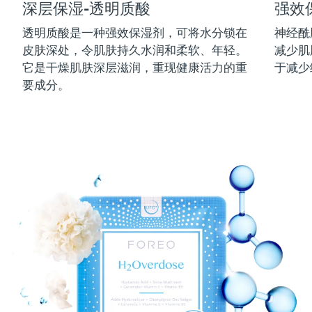
深层保湿-透明质酸
强效
中国澳门特别行政区
预计送达日期
8/12/26
透明质酸是一种强效保湿剂，可将水分锁在
神经酰
皮肤深处，令肌肤持久水润和柔软、年轻。
减少肌
马来西亚
预计送达日期
8/13/26
它是干燥肌肤深层滋润，重现健康活力的重
于减少
马耳他
预计送达日期
8/10/26
要成分。
墨西哥
预计送达日期
8/14/26
摩纳哥
预计送达日期
8/11/26
荷兰
预计送达日期
8/10/26
新西兰
预计送达日期
8/10/26
挪威
预计送达日期
8/10/26
阿曼
预计送达日期
8/13/26
菲律宾
预计送达日期
8/13/26