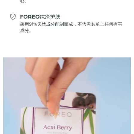
心。
斯洛伐克
预计送达日期
8/10/26
FOREO纯净护肤
斯洛文尼亚
预计送达日期
8/10/26
采用91%天然成分配制而成，不含黑名单上任何有害
成分。
南非
预计送达日期
8/18/26
韩国
预计送达日期
8/12/26
西班牙
预计送达日期
8/10/26
瑞典
预计送达日期
8/10/26
瑞士
预计送达日期
8/10/26
台湾
预计送达日期
8/15/26
泰国
预计送达日期
8/14/26
土耳其
预计送达日期
8/11/26