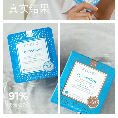
Advanced pore care essentials
以色列
预计送达日期
8/14/26
For healthy hair
真实结果
18% PAP
护肤品
男士
意大利
预计送达日期
8/10/26
日本
预计送达日期
8/13/26
泽西岛
预计送达日期
8/15/26
全部购买
哈萨克斯坦
预计送达日期
8/12/26
FOREO APP
科威特
预计送达日期
8/10/26
关于我们
拉脱维亚
预计送达日期
8/10/26
黎巴嫩
预计送达日期
8/11/26
91%
立陶宛
预计送达日期
8/10/26
天然成分
卢森堡
预计送达日期
8/10/26