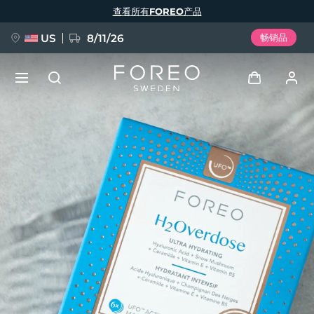
跳
查看所有FOREO产品
转
到
主
要
US
8/11/26
畅销品
内
容
新品
登录
语言
BREAKING NEWS
用户信息
English
Deutsch
Español
我的设备
FAQ™ Pure Beauty-Tech Elixir
Français
Italiano
Português
我的订单
Polski
Svenska
Русский
Türkçe
简体中文
繁體中文
我的地址
issa™ Teeth Whitening Set
我的订阅