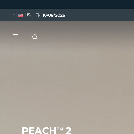
跳
转
到
主
US
10/08/2026
要
内
容
新品
BREAKING NEWS
FAQ™ Pure Beauty-Tech Elixir
PEACH
2
TM