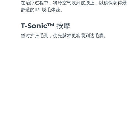
脱毛
FAQ™护肤品
身体护理
FAQ™护肤品
在治疗过程中，将冷空气吹到皮肤上，以确保获得最
FAQ™产品
FAQ™ skincare
All FAQ™ skincare
All FAQ™ skincare
舒适的IPL脱毛体验。
PEACH™ 2 Pro Max
BEAR™ 2 body
All hair treatments
All FAQ™ skincare
Professional IPL hair removal device
Microcurrent body toning
T-Sonic™ 按摩
FAQ™产品
FAQ™产品
痘肌护理
FAQ™ products
眼部护理
暂时扩张毛孔，使光脉冲更容易到达毛囊。
All anti-aging treatments
All LED treatments
PEACH™ 2
LUNA™ 4 body
All toning treatments
ESPADA™ 2 plus
BEAR™ 2 eyes & lips
IPL hair removal
Massaging body brush
Recurring acne LED therapy
Microcurrent line smoothing device
PEACH™ 2 go
SUPERCHARGED™ serum
护发
毛孔护理
ESPADA™ 2
IRIS™ 2
Travel-friendly IPL hair removal
Firming body serum
LUNA™ 4 hair
KIWI™ derma
Acne treatment device
Rejuvenating eye massager
NEW
2-in-1 LED scalp massager
Diamond microdermabrasion .
PEACH™ Cooling Prep Gel
ESPADA™ Blemish Solution
眼部护肤
牙齿美白
Cooling IPL hair removal gel
FLIP™ play advanced
KIWI™
Concentrated acne gel
Advanced eye care treatment
issa™ Teeth Whitening Set
LED light hairbrush
Blackhead remover
Dual LED + sonic device & 18% PAP gel
更多的
ESPADA™ 设备
眼部护理设备
LUNA™ Dual-Peptide Scalp