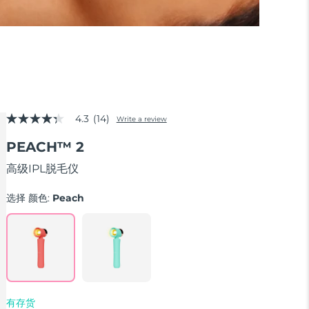
4.3
(14)
Write a review
4.3
out
PEACH™ 2
of
5
stars,
高级IPL脱毛仪
average
rating
选择 颜色:
Peach
value.
Read
14
Reviews.
Same
page
link.
有存货