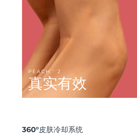
Near-infrared and red light therapy device
Smart hybrid silicone sonic toothbrush
抗老
LED治疗
LUNA™ 4 mini
面部提拉护理
FAQ™ 101
FAQ™ 201
UFO™ 3 mini
issa™ 4 smile
For young skin, T-zone
Premium anti-aging skincare
NEW
Clinical anti-aging
LED mask
Red light therapy device for young skin
Hybrid silicone sonic toothbrush
生发
LUNA™ 4 go
BEAR™ 设备
肌肤年轻化
FAQ™ 102
FAQ™ 202
UFO™ 3 go
issa™ 4 baby
For travel or gym bag
All premium facelift devices
FAQ™ 301
FAQ™ 501
Advanced clinical anti-aging
LED mask
Portable red light therapy
For ages 0-3
NEW
LED hair strengthening scalp massager
Full-Spectrum Red Light Therapy
PEACH
2
TM
LUNA™ 护肤
真实有效
FAQ™ 103
FAQ™ 211
保健品
面膜
issa™ Teeth Whitening Set
Premium cleansers & balm
FAQ™ Scalp Serum
FAQ™ 502
Luxurious clinical anti-aging set
Anti-aging neck & décolleté LED mask
Rejuvenation & hydration
Dual LED + sonic device & 18% PAP gel
Scalp recovery probiotic serum
Full-Spectrum Red Light Therapy
LUNA™ 设备
专业治疗
FAQ™ P1 Primer
FAQ™ 221
UFO™ 设备
ISSA™ 设备
All facial cleansing devices
FAQ™护肤品
Manuka honey primer
Anti-aging LED hand mask
FAQ™ Red Light Serum
All deep facial hydration devices
All silicone sonic toothbrushes
All FAQ™ skincare
360°皮肤冷却系统