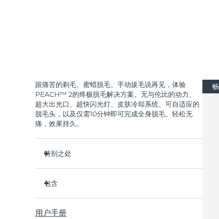
KIWI™ 皮肤护理
All acne treatment devices
All revitalizing eye massagers
Serum
issa™ Teeth Whitening Gel
Advanced pore care essentials
For healthy hair
18% PAP
护肤品
男士
跟痛苦的剃毛、蜜蜡脱毛、手动拔毛说再见，体验
畅
全部购买
PEACH™ 2的终极脱毛解决方案。无与伦比的动力、
超大出光口、超快闪光灯、皮肤冷却系统、可自适应的
脱毛头，以及仅需10分钟即可完成全身脱毛。轻松无
痛，效果持久。
FOREO APP
特别之处
关于我们
比市场上的其他IPL设备更快、更强大。
包含
7.3 J/cm² 能量 - 比其他 IPL 设备高出 3 倍以上。
9cm²的出光口-比其他IPL设备大3倍以上。
PEACH™ 2
用户手册
0.5秒超快闪光速度-每分钟可提供120次闪光。
带4个插头适配器的电源线