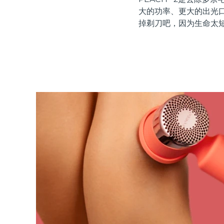
红光疗法
大的功率、更大的出光
掉剃刀吧，因为生命太
瑞典美肤护理
面部清洁
紧致提拉
LUNA™ 4 套装
BEAR™ 2 套装
Anti-aging massage
Microcurrent toning
补水保湿
口腔护理
LUNA™ 4 Plus
BEAR™ 2 go
UFO™ 3 套装
issa™ 4
Massage, LED heating
Microcurrent toning on-the-go
Deep facial hydration
Hybrid silicone sonic toothbrush
FAQ™ 抗老护理
LUNA™ 4 Men
BEAR™ 2 eyes & lips
NEW
UFO™ 3 LED
issa™ 4 plus
For men, anti-aging massage
Microcurrent line smoothing device