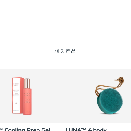
相关产品
Cooling Prep Gel
LUNA™ 4 body