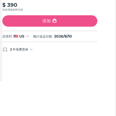
$ 390
包括增值税和关税
添加
2026/8/10
US
运送到:
预计送达日期:
2 年免费质保
如果您在2年质保期内发现任何非人为质量问题，FOREO
将免费为您更换产品。