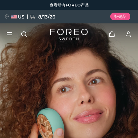
跳
查看所有FOREO产品
转
到
主
要
US
8/13/26
畅销品
内
容
新品
登录
语言
BREAKING NEWS
用户信息
English
Deutsch
Español
我的设备
FAQ™ Pure Beauty-Tech Elixir
Français
Italiano
Português
我的订单
Polski
Svenska
Русский
Türkçe
简体中文
繁體中文
我的地址
issa™ Teeth Whitening Set
我的订阅