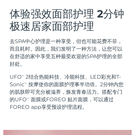
瑞典美肤护理
奥地利
预计送达日期
8/12/26
体验强效面部护理
2分钟
极速居家面部护理
巴林
预计送达日期
8/13/26
面部清洁
紧致提拉
比利时
预计送达日期
8/12/26
去SPA中心护理是一种享受，但也可能花费不菲，
LUNA™ 4 套装
BEAR™ 2 套装
而且耗时。因此，我们发明了一种方法，让您可以
百慕大
预计送达日期
8/18/26
Anti-aging massage
Microcurrent toning
在舒适的家中享受五种最受欢迎的SPA护理的全部
好处。
波斯尼亚和黑塞哥维那
预计送达日期
8/15/26
补水保湿
口腔护理
UFO
2结合热能科技、冷能科技、LED彩光和T-
LUNA™ 4 Plus
BEAR™ 2 go
TM
文莱
预计送达日期
8/17/26
UFO™ 3 套装
issa™ 4
Sonic
按摩使你的面膜护理事半功倍。2分钟内您
Massage, LED heating
Microcurrent toning on-the-go
TM
FAQ™ 抗老护理
Deep facial hydration
Hybrid silicone sonic toothbrush
的肌肤即可充分被滋养，焕发青春活力。搭配专门
保加利亚
预计送达日期
8/12/26
的UFO
面膜或FOREO 贴片面膜，可以通过
TM
NEW
FOREO app享受预设护理流程。
LUNA™ 4 Men
BEAR™ 2 eyes & lips
加拿大
预计送达日期
8/16/26
UFO™ 3 LED
issa™ 4 plus
For men, anti-aging massage
Microcurrent line smoothing device
Near-infrared and red light therapy
Smart hybrid silicone sonic toothbrush
智利
预计送达日期
8/16/26
device
抗老
LED治疗