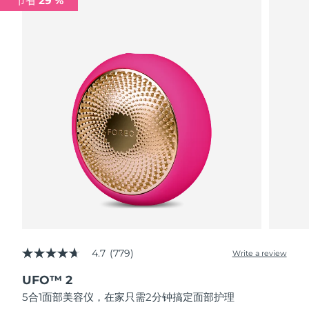
节省 29 %
波兰
预计送达日期
8/13/26
葡萄牙
预计送达日期
8/12/26
波多黎各
预计送达日期
8/14/26
卡塔尔
预计送达日期
8/13/26
留尼汪
预计送达日期
8/17/26
罗马尼亚
预计送达日期
8/12/26
俄罗斯
预计送达日期
8/20/26
4.7
(779)
Write a review
4.7
沙特阿拉伯
预计送达日期
8/13/26
out
UFO™ 2
of
新加坡
5
预计送达日期
8/14/26
5合1面部美容仪，在家只需2分钟搞定面部护理
stars,