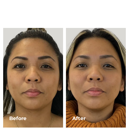
Advanced pore care essentials
以色列
预计送达日期
8/16/26
For healthy hair
18% PAP
护肤品
男士
意大利
预计送达日期
8/12/26
日本
预计送达日期
8/15/26
泽西岛
预计送达日期
8/17/26
全部购买
哈萨克斯坦
预计送达日期
8/14/26
FOREO APP
科威特
预计送达日期
8/12/26
关于我们
拉脱维亚
预计送达日期
8/12/26
黎巴嫩
预计送达日期
8/13/26
立陶宛
预计送达日期
8/12/26
Before
After
卢森堡
预计送达日期
8/12/26