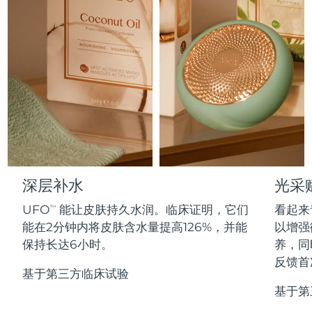
Professional IPL hair removal device
Microcurrent body toning
All hair treatments
All FAQ™ skincare
德国
预计送达日期
8/12/26
FAQ™产品
FAQ™产品
痘肌护理
眼部护理
直布罗陀
PEACH™ 2
LUNA™ 4 body
预计送达日期
8/16/26
FAQ™ products
All anti-aging treatments
All LED treatments
ESPADA™ 2 plus
BEAR™ 2 eyes & lips
IPL hair removal
Massaging body brush
All toning treatments
希腊
预计送达日期
8/12/26
Recurring acne LED therapy
Microcurrent line smoothing device
中国香港特别行政区
预计送达日期
8/13/26
PEACH™ 2 go
SUPERCHARGED™ serum
护发
毛孔护理
ESPADA™ 2
IRIS™ 2
Travel-friendly IPL hair removal
Firming body serum
匈牙利
LUNA™ 4 hair
预计送达日期
8/12/26
KIWI™ derma
Acne treatment device
Rejuvenating eye massager
NEW
2-in-1 LED scalp massager
Diamond microdermabrasion .
冰岛
深层补水
光采
预计送达日期
8/13/26
PEACH™ Cooling Prep Gel
ESPADA™ Blemish Solution
眼部护肤
UFO
能让皮肤持久水润。临床证明，它们
看起来
牙齿美白
TM
Cooling IPL hair removal gel
印度尼西亚
预计送达日期
8/10/26
FLIP™ play advanced
KIWI™
能在2分钟内将皮肤含水量提高126%，并能
以增强
Concentrated acne gel
Advanced eye care treatment
issa™ Teeth Whitening Set
LED light hairbrush
Blackhead remover
保持长达6小时。
养，同
爱尔兰
预计送达日期
8/12/26
更多的
Dual LED + sonic device & 18% PAP gel
反馈首
基于第三方临床试验
ESPADA™ 设备
眼部护理设备
马恩岛
预计送达日期
8/14/26
LUNA™ Dual-Peptide Scalp
基于第
KIWI™ 皮肤护理
All acne treatment devices
All revitalizing eye massagers
Serum
issa™ Teeth Whitening Gel