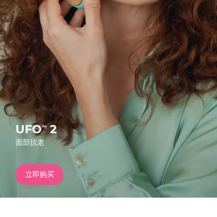
发货国家
美国
预计送达日期
8/13/26
FAQ™ Dual LED Panel
英国
预计送达日期
8/12/26
热门产品
西班牙
预计送达日期
8/12/26
澳大利亚
预计送达日期
8/15/26
法国
预计送达日期
8/12/26
UFO
2
™
特别优惠
畅销产品
面部抗老
德国
预计送达日期
8/12/26
加拿大
预计送达日期
8/16/26
立即购买
红光疗法
澳大利亚
预计送达日期
8/15/26