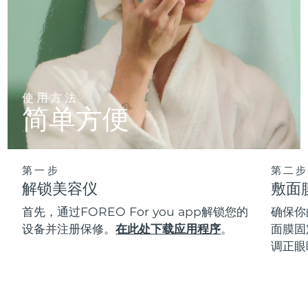
使用方法
简单方便
第一步
第二步
解锁美容仪
敷面
首先，通过FOREO For you app解锁您的
确保你
设备并注册保修。
在此处下载应用程序
。
面膜固
调正眼