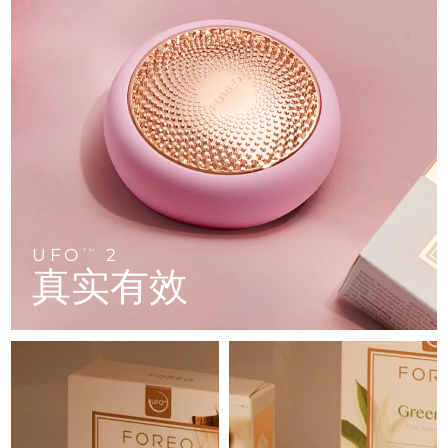
FAQ™ 101
FAQ™ 201
中国
LUNA™ 4 mini
面部提拉护理
预计送达日期
8/12/26
NEW
issa™ 4 smile
UFO™ 3 mini
Clinical anti-aging
LED mask
For young skin, T-zone
Premium anti-aging skincare
哥伦比亚
预计送达日期
8/16/26
Hybrid silicone sonic toothbrush
Red light therapy device for young skin
生发
肌肤年轻化
克罗地亚
预计送达日期
8/12/26
FAQ™ 102
FAQ™ 202
LUNA™ 4 go
BEAR™ 设备
FAQ™ 301
FAQ™ 501
issa™ 4 baby
UFO™ 3 go
Advanced clinical anti-aging
LED mask
For travel or gym bag
All premium facelift devices
NEW
塞浦路斯
预计送达日期
8/13/26
LED hair strengthening scalp massager
Full-Spectrum Red Light Therapy
For ages 0-3
Portable red light therapy
捷克
预计送达日期
8/12/26
FAQ™ 103
FAQ™ 211
LUNA™ 护肤
保健品
FAQ™ Scalp Serum
FAQ™ 502
issa™ Teeth Whitening Set
面膜
Luxurious clinical anti-aging set
Anti-aging neck & décolleté LED mask
Premium cleansers & balm
丹麦
预计送达日期
8/12/26
Scalp recovery probiotic serum
Full-Spectrum Red Light Therapy
UFO
2
TM
Dual LED + sonic device & 18% PAP gel
Rejuvenation & hydration
专业治疗
真实有效
爱沙尼亚
预计送达日期
8/12/26
FAQ™ P1 Primer
FAQ™ 221
LUNA™ 设备
FAQ™护肤品
ISSA™ 设备
UFO™ 设备
Manuka honey primer
Anti-aging LED hand mask
芬兰
FAQ™ Red Light Serum
预计送达日期
8/12/26
All facial cleansing devices
All FAQ™ skincare
All silicone sonic toothbrushes
All deep facial hydration devices
法国
预计送达日期
8/12/26
脱毛
身体护理
FAQ™护肤品
FAQ™护肤品
PEACH™ 2 Pro Max
BEAR™ 2 body
FAQ™产品
FAQ™ skincare
法属波利尼西亚
预计送达日期
8/16/26
All FAQ™ skincare
All FAQ™ skincare