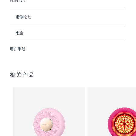
Fuchsia
阿拉伯联合酋长国
预计送达日期
8/13/26
特别之处
英国
比前代产品速率提升5倍，并可以自由控制温度。
预计送达日期
8/12/26
包含
热能科技帮助面膜中的成分深入肌肤。
美国
预计送达日期
8/13/26
冷能科技可以去除浮肿，紧致皮肤，缩小毛孔。
UFO
2
™
用户手册
T-Sonic
按摩可以缓解肌肉紧张，增强皮肤光泽。
USB 充电线
™
乌兹别克斯坦
预计送达日期
8/17/26
全光谱LED彩光有助于肌肤焕发活力。
快速操作指南
临床证明，仅7天即可显著减少皱纹。
通用操作指南
越南
预计送达日期
8/18/26
相关产品
2年质保 (西班牙：3年质保)