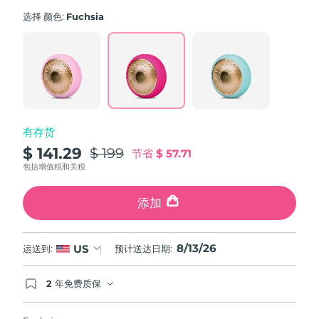
average
斯洛伐克
rating
预计送达日期
8/12/26
选择 颜色:
Fuchsia
value.
Read
斯洛文尼亚
预计送达日期
8/12/26
779
Reviews.
Same
南非
预计送达日期
8/20/26
page
link.
韩国
预计送达日期
8/14/26
有存货
西班牙
预计送达日期
8/12/26
$ 141.29
$ 199
节省
$ 57.71
包括增值税和关税
瑞典
预计送达日期
8/12/26
添加
瑞士
预计送达日期
8/12/26
8/13/26
台湾
US
运送到:
预计送达日期:
预计送达日期
8/17/26
泰国
预计送达日期
8/16/26
2 年免费质保
如果您在2年质保期内发现任何非人为质量问题，
FOREO将免费为您更换产品。
土耳其
预计送达日期
8/13/26