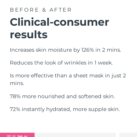
中国澳门特别行政区
预计送达日期
8/14/26
BEFORE & AFTER
Clinical-consumer
马来西亚
预计送达日期
8/15/26
results
马耳他
预计送达日期
8/12/26
Increases skin moisture by 126% in 2 mins.
墨西哥
预计送达日期
8/16/26
Reduces the look of wrinkles in 1 week.
摩纳哥
预计送达日期
8/13/26
Is more effective than a sheet mask in just 2
荷兰
预计送达日期
8/12/26
mins.
新西兰
预计送达日期
8/12/26
78% more nourished and softened skin.
挪威
预计送达日期
8/12/26
72% instantly hydrated, more supple skin.
阿曼
预计送达日期
8/15/26
菲律宾
预计送达日期
8/15/26