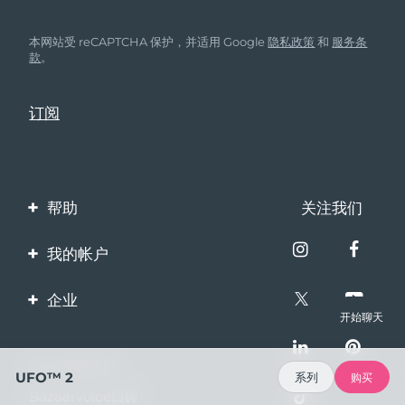
本网站受 reCAPTCHA 保护，并适用 Google
隐私政策
和
服务条
款
。
帮助
关注我们
联系我们
我的帐户
订单与运输
产品注册
企业
保修与退换货
开始聊天
客服支持
关于FOREO
常见问题
100%安全支付
伙伴计划
UFO™ 2
系列
购买
电池信息
Bazaarvoice口碑