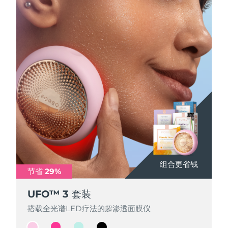
Professional IPL hair removal device
Microcurrent body toning
All hair treatments
All FAQ™ skincare
德国
预计送达日期
8/12/26
FAQ™产品
FAQ™产品
痘肌护理
眼部护理
直布罗陀
PEACH™ 2
LUNA™ 4 body
预计送达日期
8/16/26
FAQ™ products
All anti-aging treatments
All LED treatments
ESPADA™ 2 plus
BEAR™ 2 eyes & lips
IPL hair removal
Massaging body brush
All toning treatments
希腊
预计送达日期
8/12/26
Recurring acne LED therapy
Microcurrent line smoothing device
中国香港特别行政区
预计送达日期
8/13/26
PEACH™ 2 go
SUPERCHARGED™ serum
护发
毛孔护理
ESPADA™ 2
IRIS™ 2
Travel-friendly IPL hair removal
Firming body serum
匈牙利
LUNA™ 4 hair
预计送达日期
8/12/26
KIWI™ derma
Acne treatment device
Rejuvenating eye massager
NEW
2-in-1 LED scalp massager
Diamond microdermabrasion .
冰岛
预计送达日期
8/13/26
PEACH™ Cooling Prep Gel
ESPADA™ Blemish Solution
眼部护肤
牙齿美白
Cooling IPL hair removal gel
印度尼西亚
预计送达日期
8/10/26
FLIP™ play advanced
KIWI™
组合更省钱
组合更省钱
组合更省钱
组合更省钱
Concentrated acne gel
Advanced eye care treatment
节省 29%
节省 29%
节省 29%
节省 29%
issa™ Teeth Whitening Set
LED light hairbrush
Blackhead remover
爱尔兰
预计送达日期
8/12/26
更多的
Dual LED + sonic device & 18% PAP gel
UFO™ 3 套装
UFO™ 3 套装
UFO™ 3 套装
UFO™ 3 套装
ESPADA™ 设备
眼部护理设备
马恩岛
预计送达日期
8/14/26
LUNA™ Dual-Peptide Scalp
搭载全光谱LED疗法的超渗透面膜仪
搭载全光谱LED疗法的超渗透面膜仪
搭载全光谱LED疗法的超渗透面膜仪
搭载全光谱LED疗法的超渗透面膜仪
KIWI™ 皮肤护理
All acne treatment devices
All revitalizing eye massagers
Serum
issa™ Teeth Whitening Gel