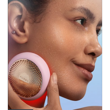
瑞典美肤护理
奥地利
预计送达日期
8/12/26
巴林
预计送达日期
8/13/26
面部清洁
紧致提拉
比利时
预计送达日期
8/12/26
LUNA™ 4 套装
BEAR™ 2 套装
百慕大
预计送达日期
8/18/26
Anti-aging massage
Microcurrent toning
波斯尼亚和黑塞哥维那
预计送达日期
8/15/26
补水保湿
口腔护理
LUNA™ 4 Plus
BEAR™ 2 go
文莱
预计送达日期
8/17/26
UFO™ 3 套装
issa™ 4
Massage, LED heating
Microcurrent toning on-the-go
FAQ™ 抗老护理
Deep facial hydration
Hybrid silicone sonic toothbrush
保加利亚
预计送达日期
8/12/26
NEW
LUNA™ 4 Men
BEAR™ 2 eyes & lips
加拿大
预计送达日期
8/16/26
UFO™ 3 LED
issa™ 4 plus
For men, anti-aging massage
Microcurrent line smoothing device
Near-infrared and red light therapy
Smart hybrid silicone sonic toothbrush
智利
预计送达日期
8/16/26
device
抗老
LED治疗