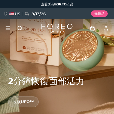
跳
查看所有FOREO产品
转
到
主
要
US
8/13/26
畅销品
内
容
新品
登录
语言
BREAKING NEWS
用户信息
English
Deutsch
Español
我的设备
FAQ™ Pure Beauty-Tech Elixir
Français
Italiano
Português
2分鐘恢復面部活力
我的订单
Polski
Svenska
Русский
Türkçe
简体中文
繁體中文
我的地址
发现UFO™
issa™ Teeth Whitening Set
我的订阅