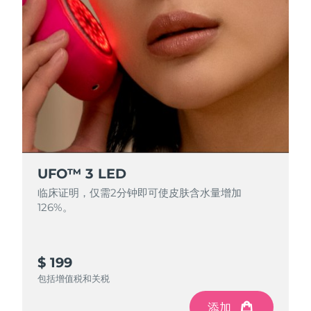
中国澳门特别行政区
预计送达日期
8/14/26
马来西亚
预计送达日期
8/15/26
马耳他
预计送达日期
8/12/26
墨西哥
预计送达日期
8/16/26
摩纳哥
预计送达日期
8/13/26
UFO™ 3 LED
荷兰
预计送达日期
8/12/26
临床证明，仅需2分钟即可使皮肤含水量增加
126%。
新西兰
预计送达日期
8/12/26
挪威
预计送达日期
8/12/26
$ 199
阿曼
预计送达日期
8/15/26
包括增值税和关税
添加
菲律宾
预计送达日期
8/15/26