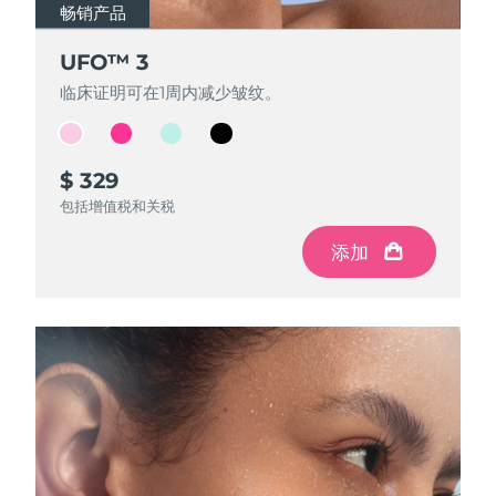
FAQ™ 101
FAQ™ 201
中国
LUNA™ 4 mini
面部提拉护理
预计送达日期
8/12/26
畅销产品
畅销产品
畅销产品
畅销产品
NEW
issa™ 4 smile
UFO™ 3 mini
Clinical anti-aging
LED mask
For young skin, T-zone
Premium anti-aging skincare
哥伦比亚
UFO™ 3
UFO™ 3
UFO™ 3
UFO™ 3
预计送达日期
8/16/26
Hybrid silicone sonic toothbrush
Red light therapy device for young skin
临床证明可在1周内减少皱纹。
临床证明可在1周内减少皱纹。
临床证明可在1周内减少皱纹。
临床证明可在1周内减少皱纹。
生发
肌肤年轻化
克罗地亚
预计送达日期
8/12/26
FAQ™ 102
FAQ™ 202
LUNA™ 4 go
BEAR™ 设备
FAQ™ 301
FAQ™ 501
issa™ 4 baby
UFO™ 3 go
Advanced clinical anti-aging
LED mask
For travel or gym bag
All premium facelift devices
NEW
塞浦路斯
预计送达日期
8/13/26
LED hair strengthening scalp massager
Full-Spectrum Red Light Therapy
For ages 0-3
Portable red light therapy
$ 329
$ 319
$ 309
$ 299
包括增值税和关税
包括增值税和关税
包括增值税和关税
包括增值税和关税
捷克
预计送达日期
8/12/26
FAQ™ 103
FAQ™ 211
LUNA™ 护肤
保健品
FAQ™ Scalp Serum
FAQ™ 502
添加
添加
添加
添加
issa™ Teeth Whitening Set
面膜
Luxurious clinical anti-aging set
Anti-aging neck & décolleté LED mask
Premium cleansers & balm
丹麦
预计送达日期
8/12/26
Scalp recovery probiotic serum
Full-Spectrum Red Light Therapy
Dual LED + sonic device & 18% PAP gel
Rejuvenation & hydration
专业治疗
爱沙尼亚
预计送达日期
8/12/26
FAQ™ P1 Primer
FAQ™ 221
LUNA™ 设备
FAQ™护肤品
ISSA™ 设备
UFO™ 设备
Manuka honey primer
Anti-aging LED hand mask
芬兰
FAQ™ Red Light Serum
预计送达日期
8/12/26
All facial cleansing devices
All FAQ™ skincare
All silicone sonic toothbrushes
All deep facial hydration devices
法国
预计送达日期
8/12/26
脱毛
身体护理
FAQ™护肤品
FAQ™护肤品
PEACH™ 2 Pro Max
BEAR™ 2 body
FAQ™产品
FAQ™ skincare
法属波利尼西亚
预计送达日期
8/16/26
All FAQ™ skincare
All FAQ™ skincare