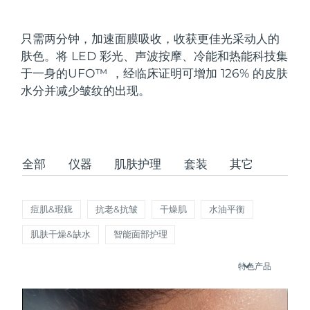
发货国家
只需两分钟，加速面膜吸收，收获更佳光采动人的
美国
预计送达日期
8/13/26
肤色。将 LED 彩光、声波按摩、冷能和热能科技集
FAQ™ Dual LED Panel
于一身的UFO
™
，经临床证明可增加 126% 的皮肤
英国
预计送达日期
8/12/26
水分并减少皱纹的出现。
热门产品
西班牙
预计送达日期
8/12/26
澳大利亚
预计送达日期
8/15/26
全部
仪器
肌肤护理
套装
其它
法国
预计送达日期
8/12/26
特别优惠
畅销产品
德国
预计送达日期
8/12/26
痘肌&瑕疵
抗老&抗皱
干燥肌
水油平衡
肌肤干燥&缺水
智能面部护理
加拿大
预计送达日期
8/16/26
特色产品
红光疗法
澳大利亚
预计送达日期
8/15/26