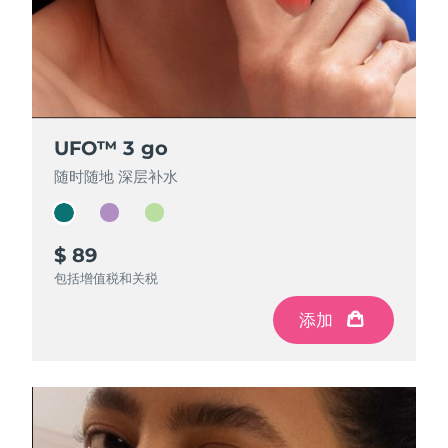
斯洛伐克
预计送达日期
8/12/26
斯洛文尼亚
预计送达日期
8/12/26
南非
预计送达日期
8/20/26
UFO™ 3 go
UFO™ 3 go
UFO™ 3 go
韩国
预计送达日期
8/14/26
随时随地 深层补水
随时随地 深层补水
随时随地 深层补水
西班牙
预计送达日期
8/12/26
$ 89
$ 79
$ 69
瑞典
预计送达日期
8/12/26
包括增值税和关税
包括增值税和关税
包括增值税和关税
瑞士
预计送达日期
8/12/26
添加
添加
添加
台湾
预计送达日期
8/17/26
泰国
预计送达日期
8/16/26
土耳其
预计送达日期
8/13/26