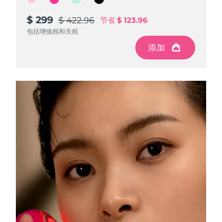
Advanced pore care essentials
以色列
预计送达日期
8/16/26
For healthy hair
18% PAP
护肤品
男士
$ 299
$ 299
$ 299
$ 299
$ 422.96
$ 422.96
$ 422.96
$ 422.96
节省
节省
节省
节省
$ 123.96
$ 123.96
$ 123.96
$ 123.96
意大利
预计送达日期
8/12/26
包括增值税和关税
包括增值税和关税
包括增值税和关税
包括增值税和关税
添加
添加
添加
添加
日本
预计送达日期
8/15/26
泽西岛
预计送达日期
8/17/26
全部购买
哈萨克斯坦
预计送达日期
8/14/26
FOREO APP
科威特
预计送达日期
8/12/26
关于我们
拉脱维亚
预计送达日期
8/12/26
黎巴嫩
预计送达日期
8/13/26
立陶宛
预计送达日期
8/12/26
卢森堡
预计送达日期
8/12/26