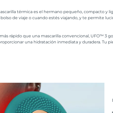
mascarilla térmica es el hermano pequeño, compacto y li
u bolso de viaje o cuando estés viajando, y te permite luc
 más rápido que una mascarilla convencional, UFO™ 3 go u
roporcionar una hidratación inmediata y duradera. Tu piel