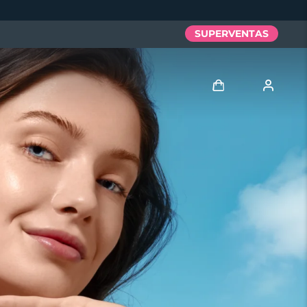
SUPERVENTAS
Iniciar sesión
Perfil de usuario
Mis dispositivos
Mis pedidos
Mis direcciones
Mis suscripciones