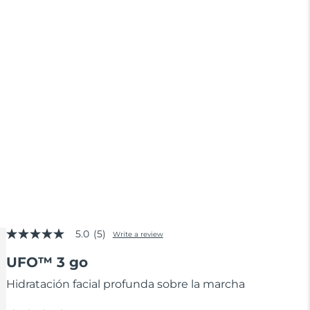
5.0
(5)
Write a review
5.0
out
UFO™ 3 go
of
5
stars,
Hidratación facial profunda sobre la marcha
average
rating