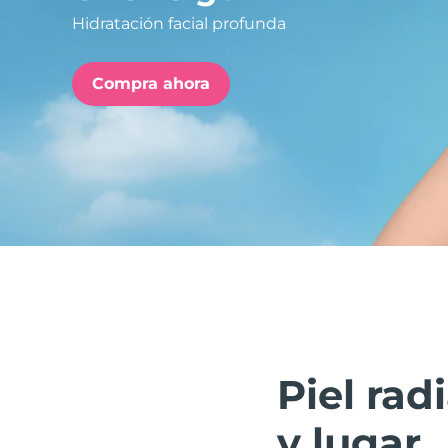
Hidratación facial profunda
issa™ Teeth Whitening Set
Compra ahora
FAQ™ Dual LED Panel
POPULAR
Sorpresas especiales
Superventas
Piel ra
y lugar.