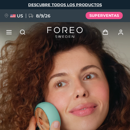
Pasar
DESCUBRE TODOS LOS PRODUCTOS
al
contenido
principal
US
8/9/26
SUPERVENTAS
NUEVO
Iniciar sesión
Idioma
BREAKING NEWS
Perfil de usuario
English
Deutsch
Español
Mis dispositivos
FAQ™ Pure Beauty-Tech Elixir
Français
Italiano
Português
Mis pedidos
Polski
Svenska
Русский
Türkçe
简体中文
繁體中文
Mis direcciones
issa™ Teeth Whitening Set
Mis suscripciones