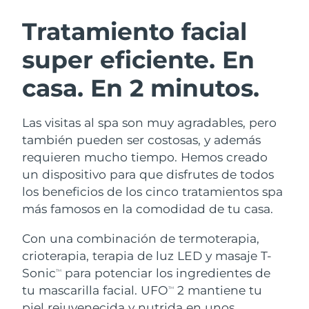
RUTINA SUECAS DE BELLEZA
Austria
Entrega prevista
8/8/26
Tratamiento facial
super eficiente.
En
Baréin
Entrega prevista
8/9/26
casa. En 2 minutos.
Limpieza facial
Lifting facial
Bélgica
Entrega prevista
8/8/26
LUNA™ 4 pack
BEAR™ 2 pack
Bermudas
Entrega prevista
8/14/26
Las visitas al spa son muy agradables, pero
Anti-aging massage
Microcurrent toning
también pueden ser costosas, y además
Bosnia y Herzegovina
Entrega prevista
8/11/26
requieren mucho tiempo. Hemos creado
Hidratación
Cuidado bucal
un dispositivo para que disfrutes de todos
LUNA™ 4 Plus
BEAR™ 2 go
Brunéi
Entrega prevista
8/13/26
UFO™ 3 pack
issa™ 4
los beneficios de los cinco tratamientos spa
Massage, LED heating
Microcurrent toning on-the-go
TRATAMIENTO ANTIEDAD FAQ™
más famosos en la comodidad de tu casa.
Deep facial hydration
Hybrid silicone sonic toothbrush
Bulgaria
Entrega prevista
8/8/26
Con una combinación de termoterapia,
NEW
LUNA™ 4 Men
BEAR™ 2 eyes & lips
Canadá
Entrega prevista
8/12/26
UFO™ 3 LED
crioterapia, terapia de luz LED y masaje T-
issa™ 4 plus
For men, anti-aging massage
Microcurrent line smoothing device
Sonic
para potenciar los ingredientes de
Near-infrared and red light therapy
TM
Smart hybrid silicone sonic toothbrush
Chile
Entrega prevista
8/12/26
device
Antiedad
Tratamientos LED
tu mascarilla facial. UFO
2 mantiene tu
TM
piel rejuvenecida y nutrida en unos