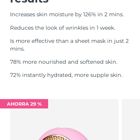
Filipinas
Entrega prevista
8/11/26
Increases skin moisture by 126% in 2 mins.
Reduces the look of wrinkles in 1 week.
Polonia
Entrega prevista
8/9/26
Is more effective than a sheet mask in just 2
Portugal
Entrega prevista
8/8/26
mins.
Puerto Rico
Entrega prevista
8/10/26
78% more nourished and softened skin.
Catar
Entrega prevista
8/9/26
72% instantly hydrated, more supple skin.
Reunión
Entrega prevista
8/13/26
Rumanía
Entrega prevista
8/8/26
AHORRA 29 %
Rusia
Entrega prevista
8/16/26
Arabia Saudí
Entrega prevista
8/9/26