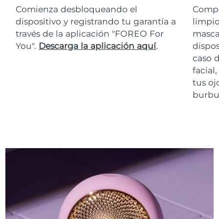
Comienza desbloqueando el
Compr
dispositivo y registrando tu garantía a
limpio
través de la aplicación "FOREO For
masca
You".
Descarga la aplicación aquí
.
dispos
caso 
facial
tus oj
burbuj