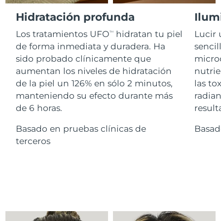
Advanced pore care essentials
For healthy hair
18% PAP
Israel
Entrega prevista
8/12/26
Hidratación profunda
Ilum
Cosméticos
Hombres
Los tratamientos UFO
hidratan tu piel
Lucir 
Italia
TM
Entrega prevista
8/8/26
de forma inmediata y duradera. Ha
sencil
sido probado clínicamente que
microc
Japón
Entrega prevista
8/11/26
aumentan los niveles de hidratación
nutrie
Comprar todo
Jersey
Entrega prevista
8/13/26
de la piel un 126% en sólo 2 minutos,
las to
manteniendo su efecto durante más
radian
Kazajistán
Entrega prevista
8/10/26
de 6 horas.
result
FOREO APP
Kuwait
Basado en pruebas clínicas de
Basad
Entrega prevista
8/8/26
ACERCA DE
terceros
Letonia
Entrega prevista
8/8/26
Líbano
Entrega prevista
8/9/26
Lituania
Entrega prevista
8/8/26
Luxemburgo
Entrega prevista
8/8/26