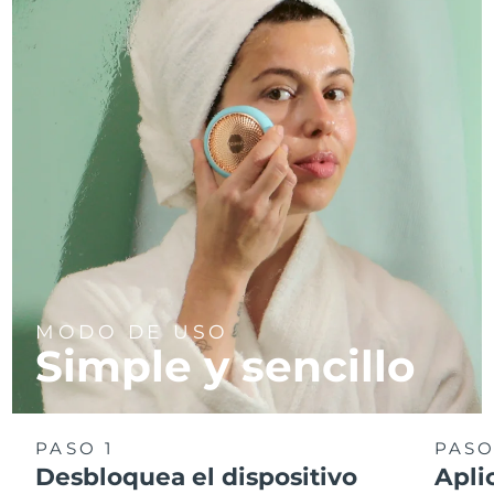
MODO DE USO
Simple y sencillo
PASO 1
PASO
Desbloquea el dispositivo
Apli