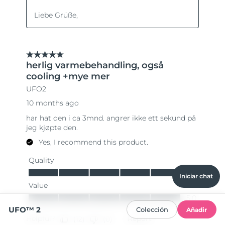
Iniciar chat
UFO™ 2
Colección
Añadir