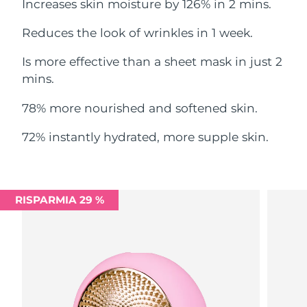
Increases skin moisture by 126% in 2 mins.
Filippine
Consegna stimata
8/14/26
Reduces the look of wrinkles in 1 week.
Polonia
Consegna stimata
8/12/26
Is more effective than a sheet mask in just 2
Portogallo
mins.
Consegna stimata
8/11/26
78% more nourished and softened skin.
Portorico
Consegna stimata
8/13/26
72% instantly hydrated, more supple skin.
Qatar
Consegna stimata
8/12/26
Riunione
Consegna stimata
8/16/26
RISPARMIA 29 %
Romania
Consegna stimata
8/11/26
Russia
Consegna stimata
8/19/26
Arabia Saudita
Consegna stimata
8/12/26
Singapore
Consegna stimata
8/13/26