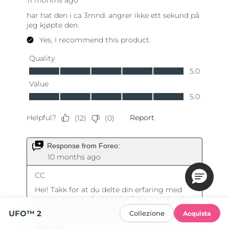
UFO™ 2
Collezione
Acquista