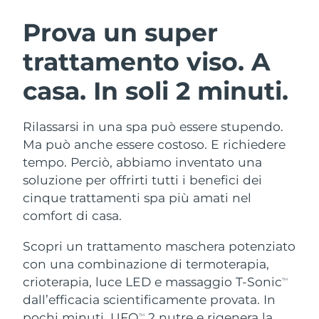
ROUTINE BEAUTY SVEDESI
Austria
Consegna stimata
8/11/26
Prova un super
trattamento viso.
A
Bahrein
Consegna stimata
8/12/26
casa. In soli 2 minuti.
Detersione viso
Lifting viso
Belgio
Consegna stimata
8/11/26
LUNA™ 4 pacchetto
BEAR™ 2 pacchetto
Bermuda
Consegna stimata
8/17/26
Rilassarsi in una spa può essere stupendo.
Anti-aging massage
Microcurrent toning
Ma può anche essere costoso. E richiedere
Bosnia ed
tempo. Perciò, abbiamo inventato una
Consegna stimata
8/14/26
Idratazione
Igiene orale
Erzegovina
soluzione per offrirti tutti i benefici dei
LUNA™ 4 Plus
BEAR™ 2 go
UFO™ 3 pacchetto
issa™ 4
cinque trattamenti spa più amati nel
Massage, LED heating
Microcurrent toning on-the-go
Brunei
Consegna stimata
8/16/26
TRATTAMENTI ANTI-AGE FAQ™
comfort di casa.
Deep facial hydration
Hybrid silicone sonic toothbrush
Bulgaria
Consegna stimata
8/11/26
Scopri un trattamento maschera potenziato
NEW
LUNA™ 4 Men
BEAR™ 2 eyes & lips
UFO™ 3 LED
con una combinazione di termoterapia,
issa™ 4 plus
Canada
For men, anti-aging massage
Microcurrent line smoothing device
Consegna stimata
8/15/26
crioterapia, luce LED e massaggio T-Sonic
Near-infrared and red light therapy
TM
Smart hybrid silicone sonic toothbrush
device
Anti-age
Trattamenti LED
dall’efficacia scientificamente provata. In
Cile
Consegna stimata
8/15/26
pochi minuti, UFO
2 nutre e rigenera la
TM