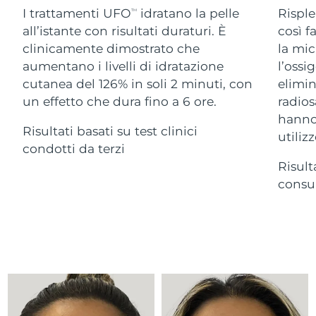
Advanced pore care essentials
For healthy hair
I trattamenti UFO
idratano la pelle
Risple
18% PAP
TM
Israele
Consegna stimata
8/15/26
Cosmetici
Uomini
all’istante con risultati duraturi. È
così f
clinicamente dimostrato che
la mic
Italia
Consegna stimata
8/11/26
aumentano i livelli di idratazione
l’ossi
cutanea del 126% in soli 2 minuti, con
elimin
Giappone
Consegna stimata
8/14/26
un effetto che dura fino a 6 ore.
radios
Vedi tutto
Jersey
Consegna stimata
8/16/26
hanno 
Risultati basati su test clinici
utilizz
condotti da terzi
Kazakistan
Consegna stimata
8/13/26
Risult
APP FOREO
Kuwait
consum
Consegna stimata
8/11/26
CHI SIAMO
Lettonia
Consegna stimata
8/11/26
Libano
Consegna stimata
8/12/26
Lituania
Consegna stimata
8/11/26
Lussemburgo
Consegna stimata
8/11/26