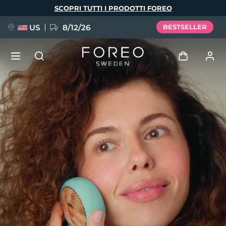
Salta
SCOPRI TUTTI I PRODOTTI FOREO
al
contenuto
principale
US
8/12/26
BESTSELLER
NUOVO
Accedi
Lingua
BREAKING NEWS
Profilo utente
English
Deutsch
Español
I miei dispositivi
FAQ™ Pure Beauty-Tech Elixir
Français
Italiano
Português
I miei ordini
Polski
Svenska
Русский
Türkçe
简体中文
繁體中文
I miei indirizzi
issa™ Teeth Whitening Set
I miei abbonamenti