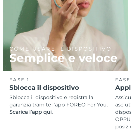
COME USARE IL DISPOSITIVO
Semplice e veloce
FASE 1
FASE
Sblocca il dispositivo
Appl
Sblocca il dispositivo e registra la
Assicu
garanzia tramite l’app FOREO For You.
asciut
Scarica l’app qui
.
dispos
OPPUR
posizi