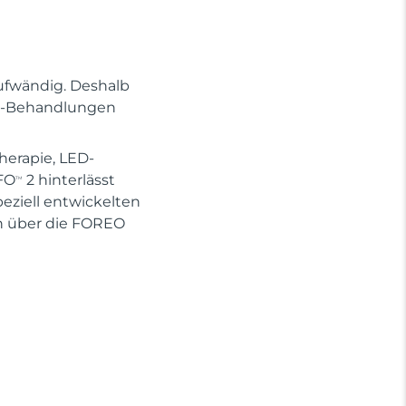
ufwändig. Deshalb
Spa-Behandlungen
herapie, LED-
FO
2 hinterlässt
TM
eziell entwickelten
 über die FOREO