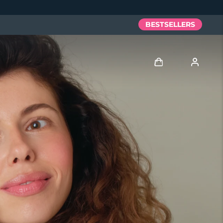
BESTSELLERS
Anmelden
Benutzerkonto
Meine Geräte
Meine Bestellungen
Meine Adressen
Meine Abonnements