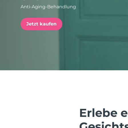
Anti-Aging-Behandlung
issa™ Teeth Whitening Set
Jetzt kaufen
FAQ™ Dual LED Panel
BELIEBT
Sonderangebote
Bestseller
Erlebe 
Gesicht