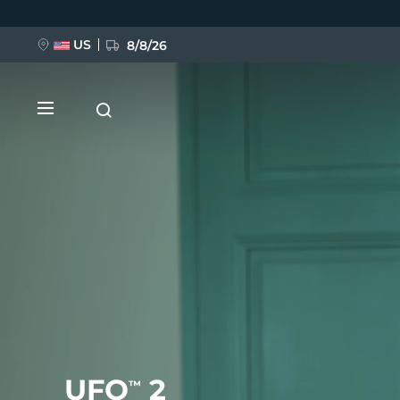
Direkt
zum
Inhalt
US
8/8/26
NEU
BREAKING NEWS
FAQ™ Pure Beauty-Tech Elixir
UFO
2
™