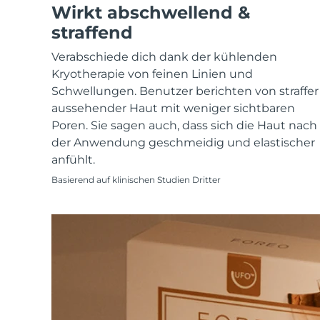
KIWI™ skincare
All acne treatment devices
All revitalizing eye massagers
Wirkt abschwellend &
Serum
issa™ Teeth Whitening Gel
Advanced pore care essentials
For healthy hair
straffend
18% PAP
Kosmetik
Männer
Verabschiede dich dank der kühlenden
Kryotherapie von feinen Linien und
Schwellungen. Benutzer berichten von straffer
aussehender Haut mit weniger sichtbaren
Poren. Sie sagen auch, dass sich die Haut nach
Kaufe alles
der Anwendung geschmeidig und elastischer
anfühlt.
Basierend auf klinischen Studien Dritter
FOREO APP
ÜBER