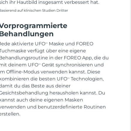
sich ihr Hautbild insgesamt verbessert hat.
Basierend auf klinischen Studien Dritter
Vorprogrammierte
Behandlungen
Jede aktivierte UFO
Maske und FOREO
TM
Tuchmaske verfügt über eine eigene
Behandlungsroutine in der FOREO App, die du
mit deinem UFO
Gerät synchronisieren und
TM
im Offline-Modus verwenden kannst. Diese
kombinieren die besten UFO
Technologien,
TM
damit du das Beste aus deiner
Gesichtsbehandlung herausholen kannst. Du
kannst auch deine eigenen Masken
verwenden und benutzerdefinierte Routinen
erstellen.