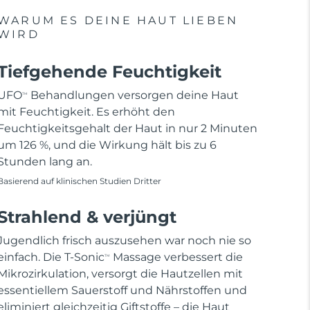
WARUM ES DEINE HAUT LIEBEN
WIRD
Tiefgehende Feuchtigkeit
UFO
Behandlungen versorgen deine Haut
TM
mit Feuchtigkeit. Es erhöht den
Feuchtigkeitsgehalt der Haut in nur 2 Minuten
um 126 %, und die Wirkung hält bis zu 6
Stunden lang an.
Basierend auf klinischen Studien Dritter
Strahlend & verjüngt
Jugendlich frisch auszusehen war noch nie so
einfach. Die T-Sonic
Massage verbessert die
TM
Mikrozirkulation, versorgt die Hautzellen mit
essentiellem Sauerstoff und Nährstoffen und
eliminiert gleichzeitig Giftstoffe – die Haut