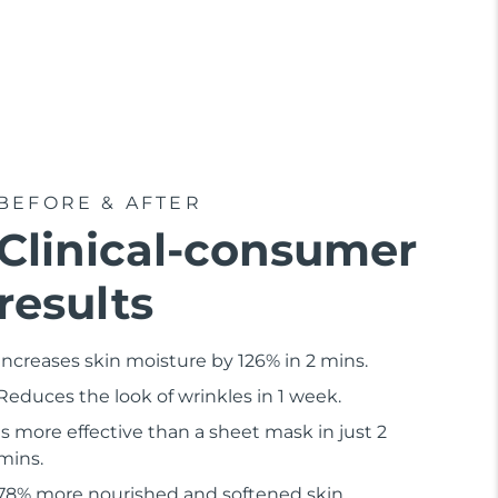
BEFORE & AFTER
Clinical-consumer
results
Increases skin moisture by 126% in 2 mins.
Reduces the look of wrinkles in 1 week.
Is more effective than a sheet mask in just 2
mins.
78% more nourished and softened skin.