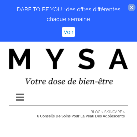
DARE TO BE YOU : des offres différentes
chaque semaine
Voir
Passer
au
contenu
Toggle
Navigation
BLOG
>
SKINCARE
>
ACCUEIL
6 Conseils De Soins Pour La Peau Des Adolescents
BLOG