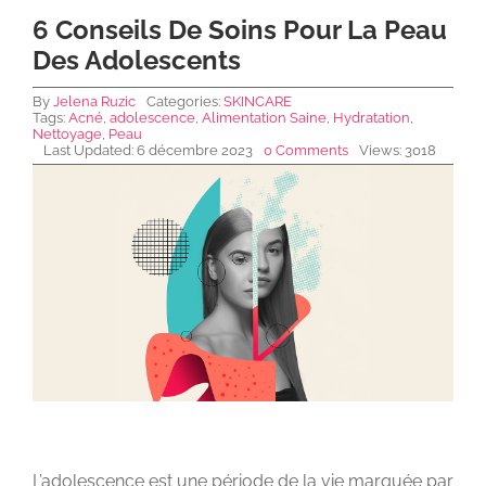
6 Conseils De Soins Pour La Peau
Des Adolescents
NEWS DE FOREO
By
Jelena Ruzic
Categories:
SKINCARE
Tags:
Acné
,
adolescence
,
Alimentation Saine
,
Hydratation
,
Nettoyage
,
Peau
SKINCARE
Last Updated: 6 décembre 2023
0 Comments
Views: 3018
SANTÉ & BIEN-ÊTRE
BEAUTÉ
À PROPOS
CONTACT
L’adolescence est une période de la vie marquée par