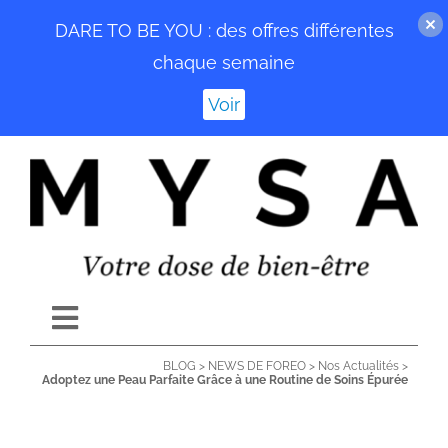
DARE TO BE YOU : des offres différentes
chaque semaine
Voir
Passer
au
contenu
Toggle
Navigation
BLOG
>
NEWS DE FOREO
>
Nos Actualités
>
ACCUEIL
Adoptez une Peau Parfaite Grâce à une Routine de Soins Épurée
BLOG