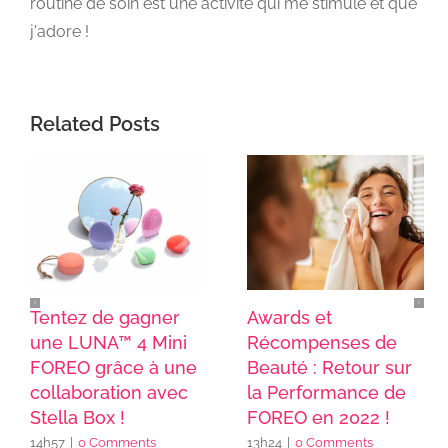
routine de soin est une activité qui me stimule et que
j'adore !
Related Posts
Tentez de gagner
Awards et
une LUNA™ 4 Mini
Récompenses de
FOREO grâce à une
Beauté : Retour sur
collaboration avec
la Performance de
Stella Box !
FOREO en 2022 !
14h57
|
0 Comments
13h24
|
0 Comments