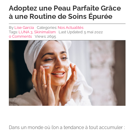
Adoptez une Peau Parfaite Grâce
à une Routine de Soins Épurée
NEWS DE FOREO
By
Lise Garcia
Categories:
Nos Actualités
Tags:
LUNA 3
,
Skinimalism
Last Updated: 5 mai 2022
0 Comments
Views: 2695
SKINCARE
SANTÉ & BIEN-ÊTRE
BEAUTÉ
À PROPOS
CONTACT
Dans un monde où l’on a tendance à tout accumuler :