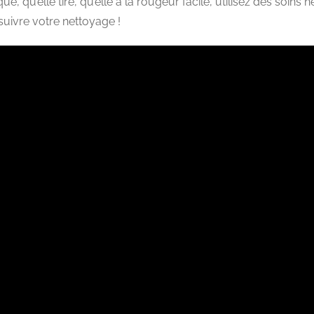
 qu’elle tire, qu’elle a la rougeur facile, utilisez des soins ne
suivre votre nettoyage !