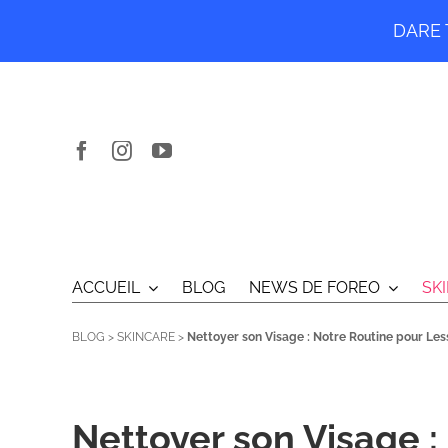
DARE T
Passer
au
contenu
ACCUEIL
BLOG
NEWS DE FOREO
SK
BLOG
>
SKINCARE
>
Nettoyer son Visage : Notre Routine pour Les
Nettoyer son Visage :