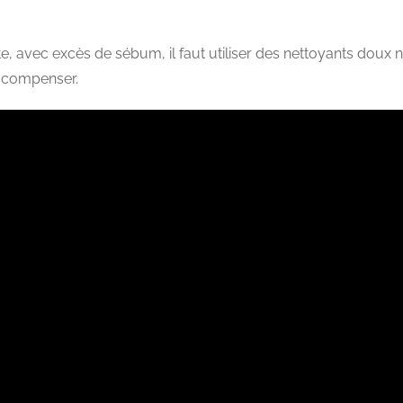
 avec excès de sébum, il faut utiliser des nettoyants doux no
 compenser.