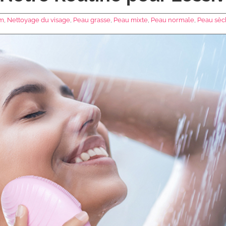
um
,
Nettoyage du visage
,
Peau grasse
,
Peau mixte
,
Peau normale
,
Peau sèc