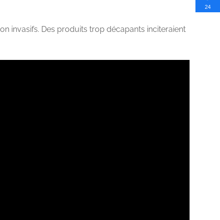
24
n invasifs. Des produits trop décapants inciteraient