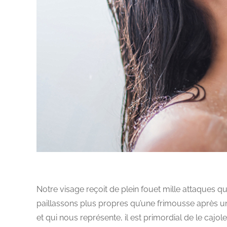
Notre visage reçoit de plein fouet mille attaques q
paillassons plus propres qu’une frimousse après un
et qui nous représente, il est primordial de le cajole