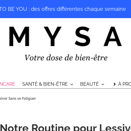
O BE YOU : des offres différentes chaque semaine
INCARE
SANTÉ & BIEN-ÊTRE
BEAUTÉ
À PR
siver Sans se Fatiguer
 Notre Routine pour Lessiv