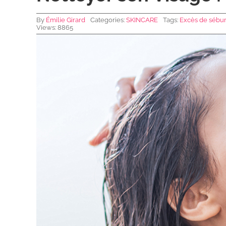
By
Émilie Girard
Categories:
SKINCARE
Tags:
Excès de séb
Views: 8865