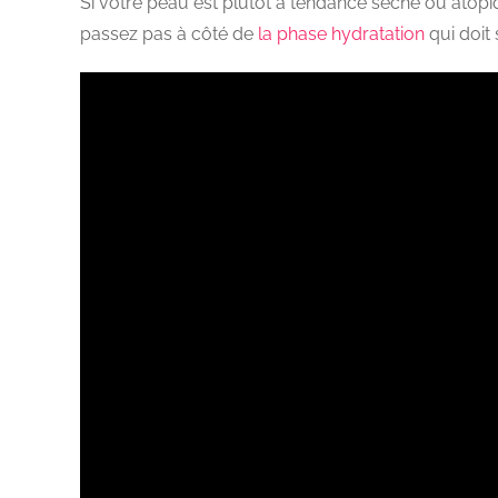
Si votre peau est plutôt à tendance sèche ou atopique,
passez pas à côté de
la phase hydratation
qui doit 