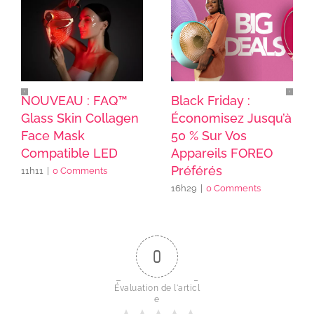
NOUVEAU : FAQ™
Black Friday :
Glass Skin Collagen
Économisez Jusqu’à
Face Mask
50 % Sur Vos
Compatible LED
Appareils FOREO
Préférés
11h11
|
0 Comments
16h29
|
0 Comments
0
Évaluation de l'articl
e