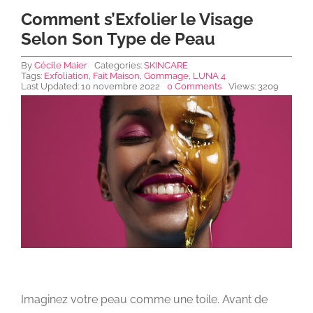
Comment s’Exfolier le Visage
Selon Son Type de Peau
NEWS DE FOREO
By
Cécile Maier
Categories:
SKINCARE
Tags:
Exfoliation
,
Fait Maison
,
Gommage
,
LUNA 4
Last Updated: 10 novembre 2022
0 Comments
Views: 3209
SKINCARE
SANTÉ & BIEN-ÊTRE
BEAUTÉ
À PROPOS
CONTACT
Imaginez votre peau comme une toile. Avant de