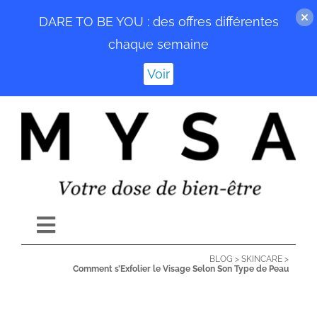
DARE TO BE YOU : des offres différentes
chaque semaine
Voir
Passer
au
contenu
Toggle
Navigation
BLOG
>
SKINCARE
>
ACCUEIL
Comment s’Exfolier le Visage Selon Son Type de Peau
BLOG