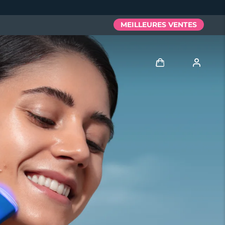
MEILLEURES VENTES
Se connecter
Profil de l'utilisateur
Mes appareils
Mes commandes
Mes adresses
Mes abonnements