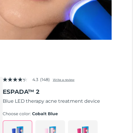
4.3
(148)
Write a review
4.3
out
ESPADA™ 2
of
5
stars,
Blue LED therapy acne treatment device
average
rating
Choose color:
Cobalt Blue
value.
Read
148
Reviews.