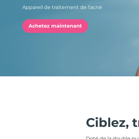
Appareil de traitement de l'acné
issa™ Teeth Whitening Set
Achetez maintenant
FAQ™ Dual LED Panel
POPULAIRE
Offres spéciales
Bestsellers
Ciblez, 
Doté de la double pu