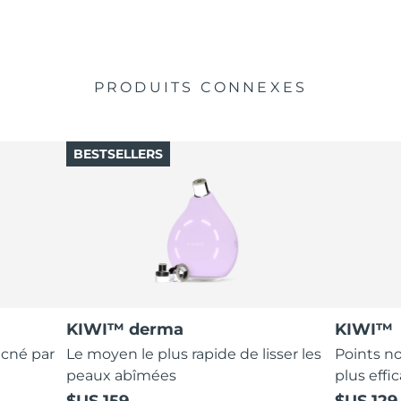
PRODUITS CONNEXES
BESTSELLERS
KIWI™ derma
KIWI™
acné par
Le moyen le plus rapide de lisser les
Points no
peaux abîmées
plus effic
$US 159
$US 129