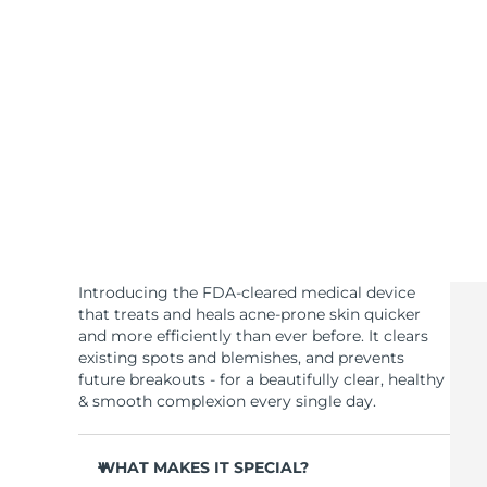
Soins de la peau KIWI™
All acne treatment devices
All revitalizing eye massagers
Serum
issa™ Teeth Whitening Gel
Advanced pore care essentials
For healthy hair
18% PAP
Cosmétiques
Hommes
Acheter tout
Introducing the FDA-cleared medical device
FOREO APP
that treats and heals acne-prone skin quicker
and more efficiently than ever before. It clears
existing spots and blemishes, and prevents
À PROPROS
future breakouts - for a beautifully clear, healthy
& smooth complexion every single day.
WHAT MAKES IT SPECIAL?