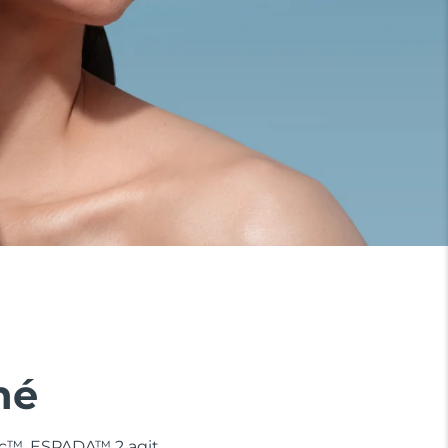
né
nic™, ESPADA™ 2 agit