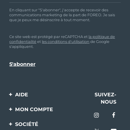
En cliquant sur "S'abonner", j'accepte de recevoir des
communications marketing de la part de FOREO. Je sais
que je peux me désinscrire à tout moment.
Ce site web est protégé par reCAPTCHA et
la politique de
confidentialité
et
les conditions d'utilisation
de Google
s'appliquent.
AIDE
SUIVEZ-
NOUS
Contactez-nous
MON COMPTE
Commandes et
Enregistrement produit
livraisons
SOCIÉTÉ