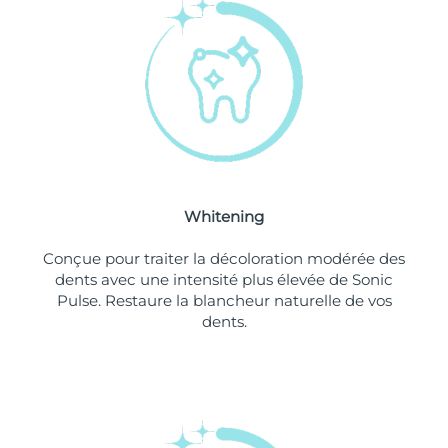
Philippines
Livraison estimée
8/13/26
Pologne
Livraison estimée
8/11/26
Portugal
Livraison estimée
8/10/26
Porto Rico
Livraison estimée
8/12/26
Whitening
Qatar
Livraison estimée
8/11/26
Conçue pour traiter la décoloration modérée des
La Réunion
Livraison estimée
8/15/26
dents avec une intensité plus élevée de Sonic
Pulse. Restaure la blancheur naturelle de vos
dents.
Roumanie
Livraison estimée
8/10/26
Russie
Livraison estimée
8/18/26
Arabie saoudite
Livraison estimée
8/11/26