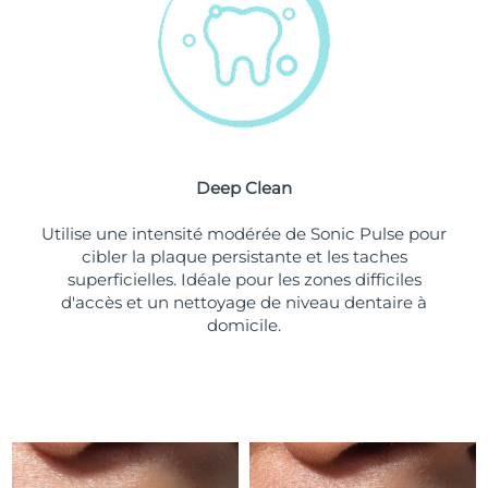
Turquie
Livraison estimée
8/11/26
Émirats arabes unis
Livraison estimée
8/11/26
Royaume-Uni
Livraison estimée
8/10/26
Deep Clean
États-Unis
Livraison estimée
8/11/26
Utilise une intensité modérée de Sonic Pulse pour
Ouzbékistan
Livraison estimée
8/15/26
cibler la plaque persistante et les taches
superficielles. Idéale pour les zones difficiles
Viêt Nam
Livraison estimée
8/16/26
d'accès et un nettoyage de niveau dentaire à
domicile.