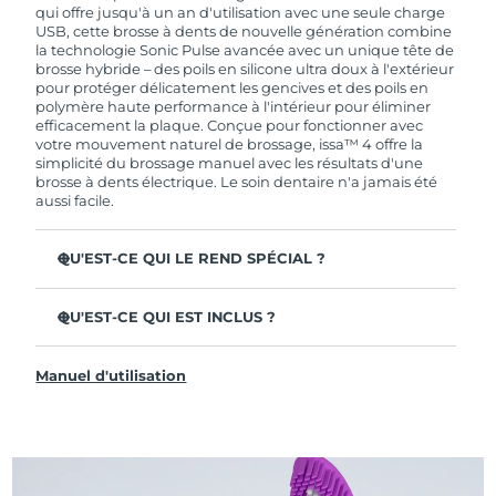
de garantie limitée, FOREO vous remplace ce
qui offre jusqu'à un an d'utilisation avec une seule charge
dernier gratuitement.
USB, cette brosse à dents de nouvelle génération combine
la technologie Sonic Pulse avancée avec un unique tête de
brosse hybride – des poils en silicone ultra doux à l'extérieur
pour protéger délicatement les gencives et des poils en
polymère haute performance à l'intérieur pour éliminer
efficacement la plaque. Conçue pour fonctionner avec
votre mouvement naturel de brossage, issa™ 4 offre la
simplicité du brossage manuel avec les résultats d'une
brosse à dents électrique. Le soin dentaire n'a jamais été
aussi facile.
QU'EST-CE QUI LE REND SPÉCIAL ?
Cliniquement prouvée pour améliorer l'hygiène
dentaire globale de +140 % en seulement 1 mois.
QU'EST-CE QUI EST INCLUS ?
Cliniquement prouvée pour éliminer 30 % de plaque en
issa™ 4
plus qu'une brosse à dents manuelle ordinaire.
Manuel d'utilisation
Câble de charge USB
Cliniquement prouvée pour réduire la gingivite.
Étui de voyage
La tête de brosse hybride dure 2 fois plus longtemps – il
suffit de la remplacer tous les 6 mois.
Guide de démarrage rapide
3 modes de brossage : Deep Clean, Whitening &
Manuel d'issa™
Sensitive.