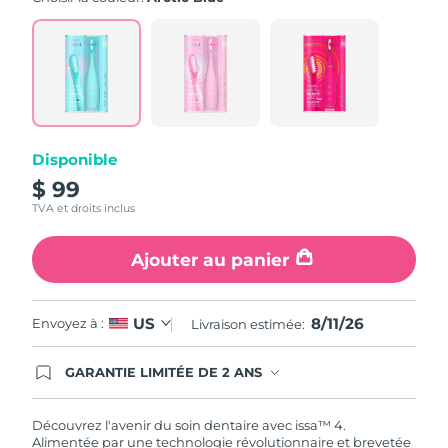
value.
Read
5
Reviews.
Same
page
link.
Disponible
$ 99
TVA et droits inclus
Ajouter au panier
8/11/26
US
Envoyez à :
Livraison estimée:
GARANTIE LIMITÉE DE 2 ANS
En commandant aujourd'hui, vous êtes
automatiquement couverts par la garantie
FOREO. Cela signifie que si vous rencontrez des
Découvrez l'avenir du soin dentaire avec issa™ 4.
problèmes avec votre appareil pendant les 2 ans
Alimentée par une technologie révolutionnaire et brevetée