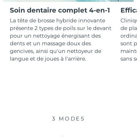
Soin dentaire complet 4-en-1
Effi
R.A.S. chinoise de
Livraison estimée
8/12/26
La tête de brosse hybride innovante
Clini
Macao
présente 2 types de poils sur le devant
de pl
Malaisie
Livraison estimée
8/13/26
pour un nettoyage énergisant des
ordina
dents et un massage doux des
sont p
Malte
Livraison estimée
8/10/26
gencives, ainsi qu'un nettoyeur de
mainte
langue et de joues à l'arrière.
sans se
Mexique
Livraison estimée
8/14/26
Monaco
Livraison estimée
8/11/26
Pays-Bas
Livraison estimée
8/10/26
Nouvelle-Zélande
Livraison estimée
8/10/26
3 MODES
Norvège
Livraison estimée
8/10/26
Oman
Livraison estimée
8/13/26