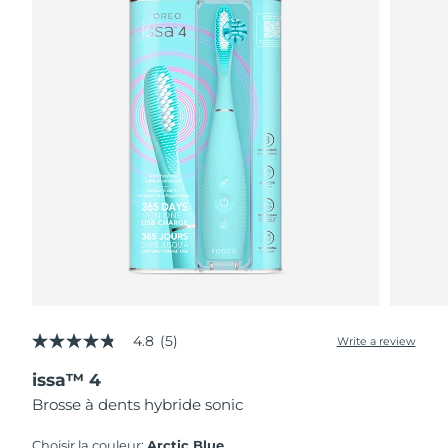
4.8
(5)
Write a review
4.8
out
issa™ 4
of
5
Brosse à dents hybride sonic
stars,
average
rating
Choisir la couleur:
Arctic Blue