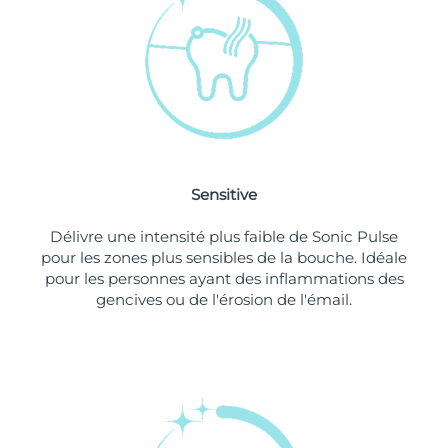
Singapour
Livraison estimée
8/12/26
Slovaquie
Livraison estimée
8/10/26
Slovénie
Livraison estimée
8/10/26
Afrique du Sud
Livraison estimée
8/18/26
Sensitive
Corée du Sud
Livraison estimée
8/12/26
Délivre une intensité plus faible de Sonic Pulse
Espagne
Livraison estimée
8/10/26
pour les zones plus sensibles de la bouche. Idéale
pour les personnes ayant des inflammations des
Suède
Livraison estimée
8/10/26
gencives ou de l'érosion de l'émail.
Suisse
Livraison estimée
8/10/26
Taïwan
Livraison estimée
8/15/26
Thaïlande
Livraison estimée
8/14/26