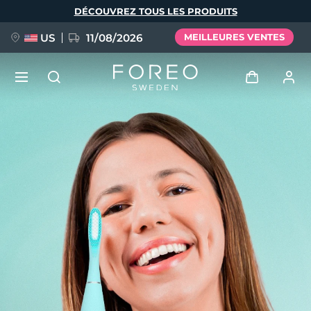
Aller
DÉCOUVREZ TOUS LES PRODUITS
au
contenu
principal
US
11/08/2026
MEILLEURES VENTES
NOUVEAU
Se connecter
Langue
BREAKING NEWS
Profil de l'utilisateur
English
Deutsch
Español
Mes appareils
FAQ™ Pure Beauty-Tech Elixir
Français
Italiano
Português
Mes commandes
Polski
Svenska
Русский
Türkçe
简体中文
繁體中文
Mes adresses
issa™ Teeth Whitening Set
Mes abonnements