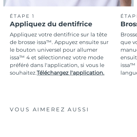
ÉTAPE 1
ÉTAP
Appliquez du dentifrice
Bros
Appliquez votre dentifrice sur la tête
Bross
de brosse issa™. Appuyez ensuite sur
que vo
le bouton universel pour allumer
manue
issa™ 4 et sélectionnez votre mode
ensuit
préféré dans l'application, si vous le
issa™
souhaitez.
Téléchargez l'application.
langue
VOUS AIMEREZ AUSSI