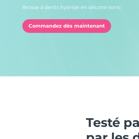
Brosse à dents hybride en silicone sonic
issa™ Teeth Whitening Set
Commandez dès maintenant
FAQ™ Dual LED Panel
POPULAIRE
Offres spéciales
Bestsellers
Testé p
par les 