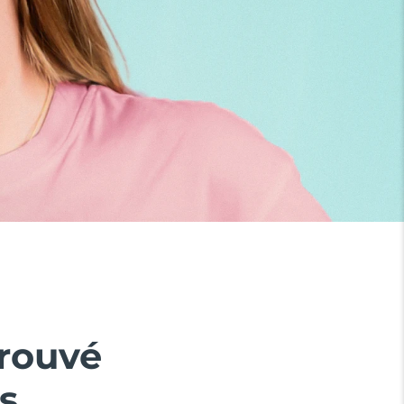
prouvé
s.