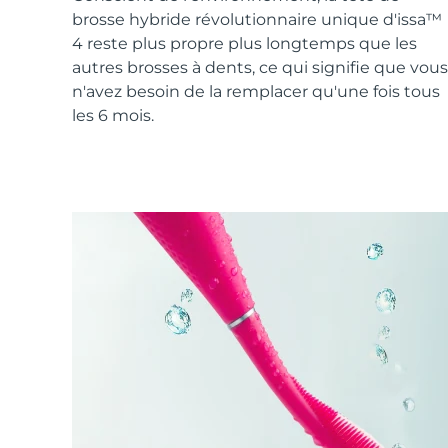
Soins de la peau KIWI™
All acne treatment devices
All revitalizing eye massagers
Serum
brosse hybride révolutionnaire unique d'issa™
issa™ Teeth Whitening Gel
Advanced pore care essentials
For healthy hair
4 reste plus propre plus longtemps que les
18% PAP
autres brosses à dents, ce qui signifie que vous
Cosmétiques
Hommes
n'avez besoin de la remplacer qu'une fois tous
les 6 mois.
Acheter tout
FOREO APP
À PROPROS