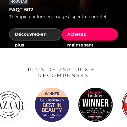
NOUVEAU
FAQ
502
™
Thérapie par lumière rouge à spectre complet
Découvrez-en
Achetez
plus
maintenant
PLUS DE 250 PRIX ET
RECOMPENSES