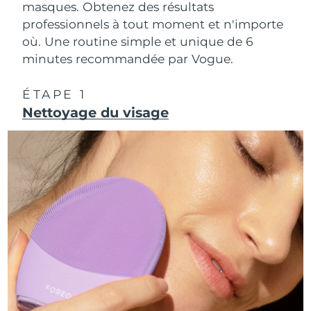
masques. Obtenez des résultats
professionnels à tout moment et n'importe
R.A.S. chinoise de
Livraison estimée
8/12/26
où. Une routine simple et unique de 6
Macao
minutes recommandée par Vogue.
Malaisie
Livraison estimée
8/13/26
ÉTAPE 1
Nettoyage du visage
Malte
Livraison estimée
8/10/26
Mexique
Livraison estimée
8/14/26
Monaco
Livraison estimée
8/11/26
Pays-Bas
Livraison estimée
8/10/26
Nouvelle-Zélande
Livraison estimée
8/10/26
Norvège
Livraison estimée
8/10/26
Oman
Livraison estimée
8/13/26