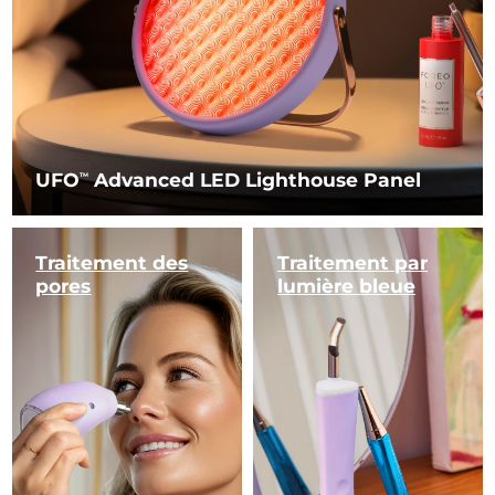
UFO
Advanced LED Lighthouse Panel
TM
Traitement des
Traitement par
pores
lumière bleue