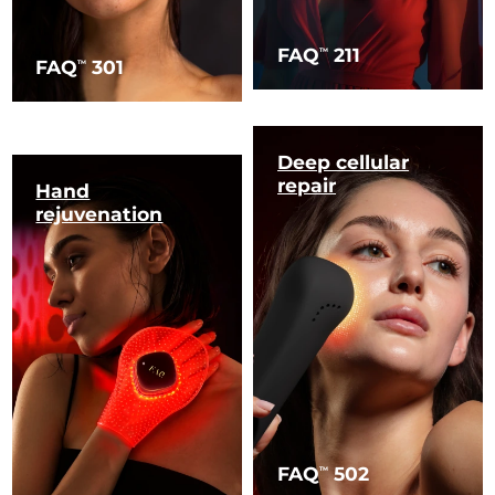
FAQ
211
TM
FAQ
301
TM
Deep cellular
repair
Hand
rejuvenation
FAQ
502
TM