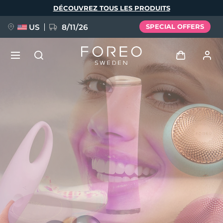
Aller
DÉCOUVREZ TOUS LES PRODUITS
au
contenu
principal
US
8/11/26
SPECIAL OFFERS
NOUVEAU
Se connecter
Langue
BREAKING NEWS
Profil de l'utilisateur
English
Deutsch
Español
Mes appareils
FAQ™ Pure Beauty-Tech Elixir
Français
Italiano
Português
Mes commandes
Polski
Svenska
Русский
Türkçe
简体中文
繁體中文
Mes adresses
issa™ Teeth Whitening Set
Mes abonnements