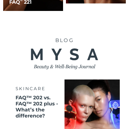
FAQ
221
TM
BLOG
SKINCARE
FAQ™ 202 vs.
FAQ™ 202 plus -
What’s the
difference?