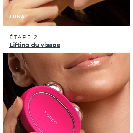
Philippines
Livraison estimée
8/13/26
LUNA
TM
Pologne
Livraison estimée
8/11/26
ÉTAPE 2
Portugal
Livraison estimée
8/10/26
Lifting du visage
Porto Rico
Livraison estimée
8/12/26
Qatar
Livraison estimée
8/11/26
La Réunion
Livraison estimée
8/15/26
Roumanie
Livraison estimée
8/10/26
Russie
Livraison estimée
8/18/26
Arabie saoudite
Livraison estimée
8/11/26