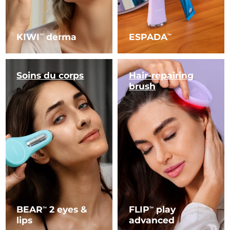
KIWI
derma
ESPADA
TM
TM
Soins du corps
Hair-repairing
brush
BEAR
2 eyes &
FLIP
play
TM
TM
lips
advanced