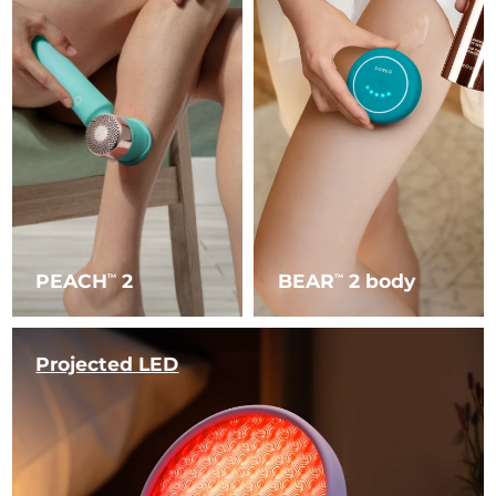
PEACH
2
BEAR
2 body
TM
TM
Projected LED