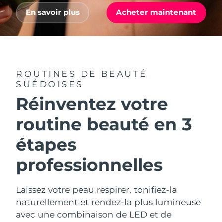
Advanced pore care essentials
For healthy hair
18% PAP
Israël
En savoir plus
Acheter maintenant
Livraison estimée
8/14/26
Cosmétiques
Hommes
Italie
Livraison estimée
8/10/26
Japon
Livraison estimée
8/13/26
ROUTINES DE BEAUTÉ
Acheter tout
Jersey
Livraison estimée
8/15/26
SUÉDOISES
Réinventez votre
Kazakhstan
Livraison estimée
8/12/26
FOREO APP
routine beauté en 3
Koweït
Livraison estimée
8/10/26
À PROPROS
étapes
Lettonie
Livraison estimée
8/10/26
professionnelles
Liban
Livraison estimée
8/11/26
Laissez votre peau respirer, tonifiez-la
Lituanie
Livraison estimée
8/10/26
naturellement et rendez-la plus lumineuse
avec une combinaison de LED et de
Luxembourg
Livraison estimée
8/10/26