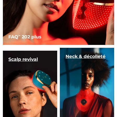
FAQ
202 plus
TM
Neck & décolleté
Scalp revival