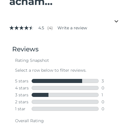
acham...
4.5
(4)
Write a review
4.5
out
of
5
stars,
average
rating
value.
Read
4
Reviews.
Same
page
link.