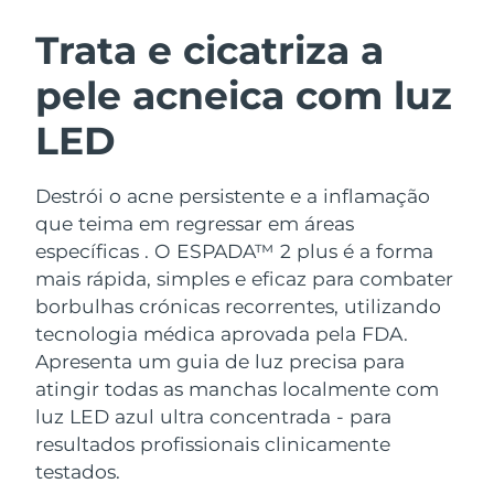
ROTINA DE BELEZA SUECA
Áustria
Entrega prevista
8/10/26
Trata e cicatriza a
pele acneica com luz
Barein
Entrega prevista
8/11/26
LED
Limpeza facial
Lifting facial
Bélgica
Entrega prevista
8/10/26
LUNA™ 4 kit
BEAR™ 2 kit
Bermudas
Entrega prevista
8/16/26
Destrói o acne persistente e a inflamação
Anti-aging massage
Microcurrent toning
que teima em regressar em áreas
Bósnia e
específicas . O ESPADA™ 2 plus é a forma
Entrega prevista
8/13/26
Hidratação
Cuidado oral
Herzegovina
mais rápida, simples e eficaz para combater
LUNA™ 4 Plus
BEAR™ 2 go
UFO™ 3 kit
issa™ 4
borbulhas crónicas recorrentes, utilizando
Massage, LED heating
Microcurrent toning on-the-go
Brunei
Entrega prevista
8/15/26
TRATAMENTO ANTIENVELHECIMENTO
tecnologia médica aprovada pela FDA.
Deep facial hydration
Hybrid silicone sonic toothbrush
FAQ™
Apresenta um guia de luz precisa para
Bulgária
Entrega prevista
8/10/26
atingir todas as manchas localmente com
LUNA™ 4 Men
BEAR™ 2 eyes & lips
UFO™ 3 LED
NEW
issa™ 4 plus
luz LED azul ultra concentrada - para
Canadá
For men, anti-aging massage
Microcurrent line smoothing device
Entrega prevista
8/14/26
Near-infrared and red light therapy
resultados profissionais clinicamente
Smart hybrid silicone sonic toothbrush
device
testados.
Chile
Entrega prevista
8/14/26
Antienvelhecimento
Tratamentos LED