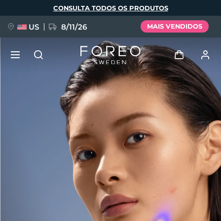
Pular
CONSULTA TODOS OS PRODUTOS
para
o
conteúdo
principal
US
8/11/26
MAIS VENDIDOS
NOVIDADE
Entrar
Idioma
BREAKING NEWS
Perfil de usuário
English
Deutsch
Español
Meus aparelhos
FAQ™ Pure Beauty-Tech Elixir
Français
Italiano
Português
Meus pedidos
Polski
Svenska
Русский
Türkçe
简体中文
繁體中文
Meus endereços
issa™ Teeth Whitening Set
As minhas subscrições