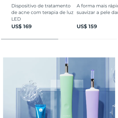
Tailândia
Entrega prevista
8/14/26
Dispositivo de tratamento
A forma mais rápi
de acne com terapia de luz
suavizar a pele da
Turquia
Entrega prevista
8/11/26
LED
US$ 169
US$ 159
Emirados Árabes
Entrega prevista
8/11/26
Unidos
Reino Unido
Entrega prevista
8/10/26
Estados Unidos
Entrega prevista
8/11/26
Uzbequistão
Entrega prevista
8/15/26
Vietnã
Entrega prevista
8/16/26