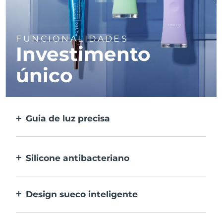
FUNCIONALIDADES
Investimento
único
Guia de luz precisa
Foca e trata todas as manchas individuais
com luz ultra concentrada.
Silicone antibacteriano
100% à prova de água e não poroso para
prevenir a acumulação de bactérias.
Design sueco inteligente
Recarregável por USB, oferecendo até 210
utilizações por carregamento.