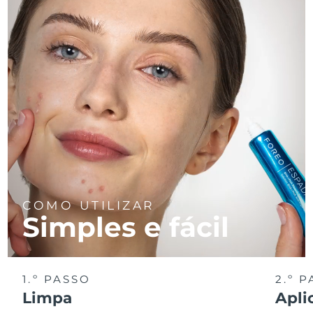
COMO UTILIZAR
Simples e fácil
1.º PASSO
2.º 
Limpa
Apli