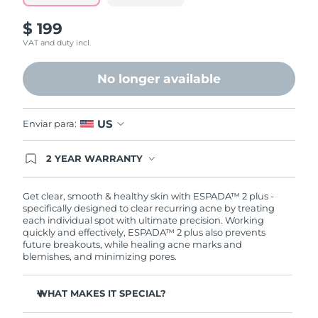
Omã
Entrega prevista
8/13/26
$ 199
Filipinas
VAT and duty incl.
Entrega prevista
8/13/26
Polônia
No longer available
Entrega prevista
8/11/26
Portugal
Entrega prevista
8/10/26
US
Enviar para:
Porto Rico
Entrega prevista
8/12/26
2 YEAR WARRANTY
Ordering today registers you for full FOREO
Catar
Entrega prevista
8/11/26
warranty coverage. This means if you experience
issues within 2-year of purchase, FOREO will
Get clear, smooth & healthy skin with ESPADA™ 2 plus -
replace your product free of charge.
specifically designed to clear recurring acne by treating
Reunião
Entrega prevista
8/15/26
each individual spot with ultimate precision. Working
quickly and effectively, ESPADA™ 2 plus also prevents
Romênia
future breakouts, while healing acne marks and
Entrega prevista
8/10/26
blemishes, and minimizing pores.
Rússia
Entrega prevista
8/18/26
WHAT MAKES IT SPECIAL?
Arábia Saudita
Entrega prevista
8/11/26
More powerful than other blue LED devices on the