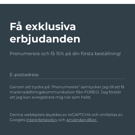
Få exklusiva
erbjudanden
Prenumerera och få 15% på din första beställning!
E-postadress
Genom att trycka på "Prenumerera" samtycker jag till att få
marknadsföringskommunikation från FOREO. Jag förstår
att jag kan avregistrera mig när som helst.
Denna webbplats skyddas av reCAPTCHA och omfattas av
Googles
integritetspolicy
och
användarvillkor.