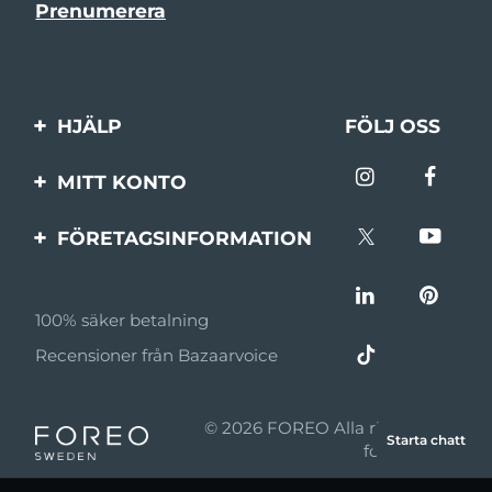
HJÄLP
FÖLJ OSS
Kontakta oss
MITT KONTO
Beställningar & leverans
Produktregistrering
FÖRETAGSINFORMATION
Garantier & returer
Support
Om FOREO
Vanliga frågor
100% säker betalning
Affiliateprogram
Batteriinformation
Recensioner från Bazaarvoice
Affiliate-nyheter
MYSA
© 2026 FOREO Alla rättigheter
Starta chatt
Återförsäljare
förbehållna