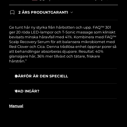
Filippinerna
Förväntad leverans
15/08/2026
2 ÅRS PRODUKTGARANTI
Produkten levereras med FOREOs heltäckande
Polen
Förväntad leverans
13/08/2026
garanti. Det betyder att vi byter ut produkten
utan extra kostnad om du får problem med den
Ge tunt hår ny styrka från hårbotten och upp. FAQ™ 301
inom två år efter inköpsdatum.
Portugal
ger 20 röda LED-lampor och T-Sonic massage som kliniskt
Förväntad leverans
12/08/2026
bevisats minska håravfall med 41%. Kombinera med FAQ™
Scalp Recovery Serum för att balansera mikrobiomet med
Puerto Rico
Förväntad leverans
14/08/2026
Red Clover och Cica. Denna trådlösa enhet öppnar porer så
att behandlingar absorberas djupare. Resultat: 40%
glansigare hår, 36% mer tillväxt och tätare, friskare
Qatar
Förväntad leverans
13/08/2026
hårstrån.”
Réunion
Förväntad leverans
17/08/2026
DÄRFÖR ÄR DEN SPECIELL
Rumänien
Förväntad leverans
12/08/2026
20 röda LED-lampor stimulerar vilande hårsäckar
samtidigt som de stärker befintligt hår och motverkar
VAD INGÅR?
håravfall.
Förväntad leverans
Ryssland
FAQ™ 301
T-Sonic™ massage ökar blodflödet så syre och näring
20/08/2026
Manual
når hårsäckarna för tjockare och längre hår.
FAQ™ Scalp Recovery & Thick Hair Probiotic Serum
637 silikonborst separerar håret och avlägsnar rester så
USB-laddkabel
Saudiarabien
Förväntad leverans
13/08/2026
LED-ljus når hårsäckarna utan hinder.
Snabbstartsguide
Öppnar tillfälligt hårbottens porer så