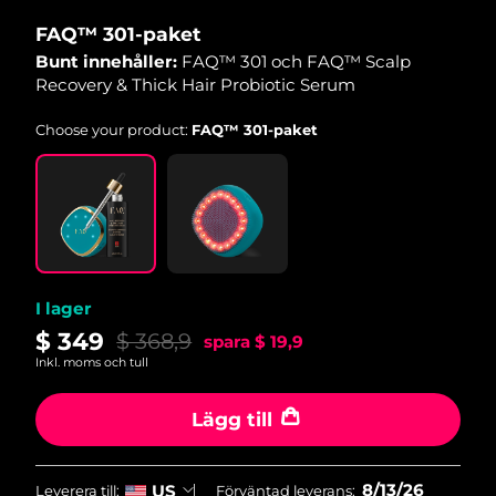
FAQ™ 301-paket
Macao SAR
Förväntad leverans
14/08/2026
Bunt innehåller:
FAQ™ 301 och FAQ™ Scalp
Recovery & Thick Hair Probiotic Serum
Malaysia
Förväntad leverans
15/08/2026
Choose your product:
FAQ™ 301-paket
Malta
Förväntad leverans
12/08/2026
Mexiko
Förväntad leverans
16/08/2026
Monaco
Förväntad leverans
13/08/2026
I lager
Nederländerna
Förväntad leverans
12/08/2026
$ 349
$ 368,9
spara
$ 19,9
Nya Zeeland
Förväntad leverans
12/08/2026
Inkl. moms och tull
Norge
Förväntad leverans
12/08/2026
Lägg till
Oman
Förväntad leverans
15/08/2026
8/13/26
US
Leverera till:
Förväntad leverans: