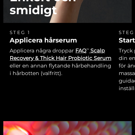
smidigt
STEG 1
STEG
Applicera hårserum
Star
Applicera några droppar
FAQ
Scalp
Tryck 
TM
Recovery & Thick Hair Probiotic Serum
din e
eller en annan flytande hårbehandling
för än
i hårbotten (valfritt).
massa
guida
instäl