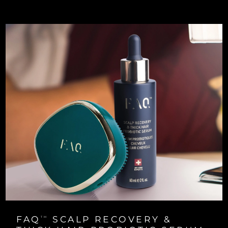
Turkiet
Förväntad leverans
13/08/2026
Förenade
Förväntad leverans
13/08/2026
Arabemiraten
Storbritannien
Förväntad leverans
12/08/2026
USA
Förväntad leverans
13/08/2026
Uzbekistan
Förväntad leverans
17/08/2026
Vietnam
Förväntad leverans
18/08/2026
FAQ
SCALP RECOVERY &
TM