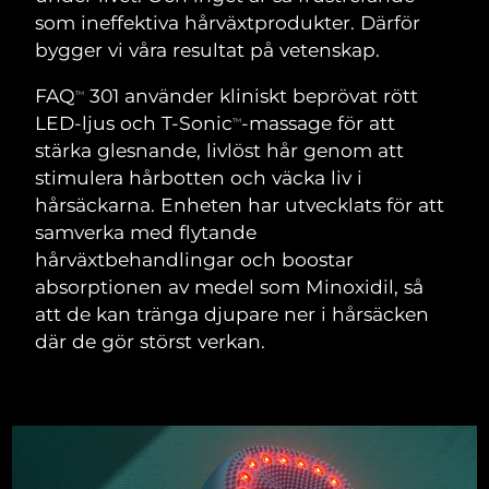
SVENSK SKÖNHETSRUTIN
som ineffektiva hårväxtprodukter. Därför
Österrike
Förväntad leverans
12/08/2026
bygger vi våra resultat på vetenskap.
Bahrain
Förväntad leverans
13/08/2026
FAQ
301 använder kliniskt beprövat rött
TM
LED-ljus och T-Sonic
-massage för att
TM
Ansiktsrengöring
Ansiktslyft
Belgien
Förväntad leverans
12/08/2026
stärka glesnande, livlöst hår genom att
LUNA™ 4-paket
BEAR™ 2-paket
stimulera hårbotten och väcka liv i
Bermuda
Förväntad leverans
18/08/2026
Anti-aging massage
Microcurrent toning
hårsäckarna. Enheten har utvecklats för att
samverka med flytande
Bosnien och
Förväntad leverans
15/08/2026
hårväxtbehandlingar och boostar
Återfuktning
Munvård
Hercegovina
LUNA™ 4 Plus
BEAR™ 2 go
absorptionen av medel som Minoxidil, så
UFO™ 3-paket
issa™ 4
Massage, LED heating
Microcurrent toning on-the-go
att de kan tränga djupare ner i hårsäcken
Brunei
Förväntad leverans
17/08/2026
FAQ™ ANTI-AGING-BEHANDLING
Deep facial hydration
Hybrid silicone sonic toothbrush
där de gör störst verkan.
Bulgarien
Förväntad leverans
12/08/2026
NEW
LUNA™ 4 Men
BEAR™ 2 eyes & lips
UFO™ 3 LED
issa™ 4 plus
Kanada
For men, anti-aging massage
Microcurrent line smoothing device
Förväntad leverans
16/08/2026
Near-infrared and red light therapy
Smart hybrid silicone sonic toothbrush
device
Anti-aging
LED-behandlingar
Chile
Förväntad leverans
16/08/2026