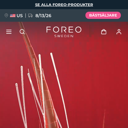
Hoppa
SE ALLA FOREO-PRODUKTER
till
huvudinnehåll
US
8/13/26
BÄSTSÄLJARE
NYHET
Logga in
Språk
BREAKING NEWS
Användarprofil
English
Deutsch
Español
Mina enheter
FAQ™ Pure Beauty-Tech Elixir
Français
Italiano
Português
Mina beställningar
Polski
Svenska
Русский
Türkçe
简体中文
繁體中文
Mina adresser
issa™ Teeth Whitening Set
Mina prenumerationer