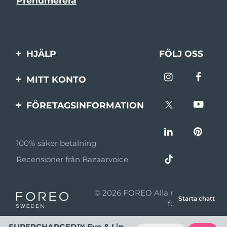
HJÄLP
FÖLJ OSS
Kontakta oss
MITT KONTO
Beställningar & leverans
Produktregistrering
FÖRETAGSINFORMATION
Garantier & returer
Support
Om FOREO
Vanliga frågor
100% säker betalning
Affiliateprogram
Batteriinformation
Recensioner från Bazaarvoice
Affiliate-nyheter
MYSA
© 2026 FOREO Alla rättigheter
Starta chatt
Återförsäljare
förbehållna
Användningsvillkor
SUPERCHARGED™ Eye & Lip