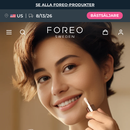
Hoppa
SE ALLA FOREO-PRODUKTER
till
huvudinnehåll
US
8/13/26
BÄSTSÄLJARE
NYHET
Logga in
Språk
BREAKING NEWS
Användarprofil
English
Deutsch
Español
Mina enheter
FAQ™ Pure Beauty-Tech Elixir
Français
Italiano
Português
Mina beställningar
Polski
Svenska
Русский
Türkçe
简体中文
繁體中文
Mina adresser
issa™ Teeth Whitening Set
Mina prenumerationer