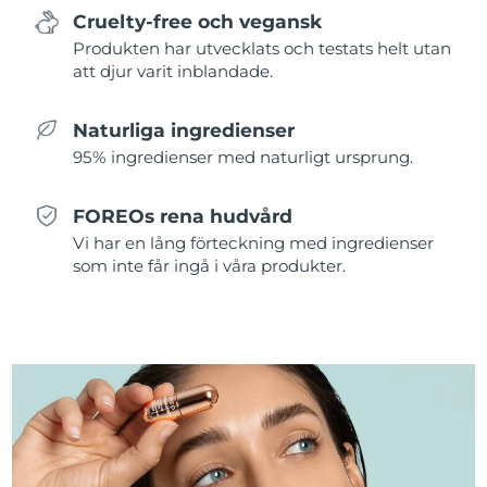
Cruelty-free och vegansk
Slovakien
Förväntad leverans
12/8/26
Produkten har utvecklats och testats helt utan
att djur varit inblandade.
Slovenien
Förväntad leverans
12/8/26
Naturliga ingredienser
Sydafrika
Förväntad leverans
20/8/26
95% ingredienser med naturligt ursprung.
Sydkorea
Förväntad leverans
14/8/26
FOREOs rena hudvård
Vi har en lång förteckning med ingredienser
Spanien
Förväntad leverans
12/8/26
som inte får ingå i våra produkter.
Sverige
Förväntad leverans
12/8/26
Schweiz
Förväntad leverans
12/8/26
Taiwan
Förväntad leverans
17/8/26
Thailand
Förväntad leverans
16/8/26