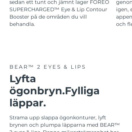
sedan ett tunt och jämnt lager FOREO
genom
SUPERCHARGED™ Eye & Lip Contour
igen, 
Booster på de områden du vill
appen
behandla.
och fl
BEAR™ 2 EYES & LIPS
Lyfta
ögonbryn.
Fylliga
läppar.
Strama upp slappa ögonkonturer, lyft
brynen och plumpa läpparna med BEAR™