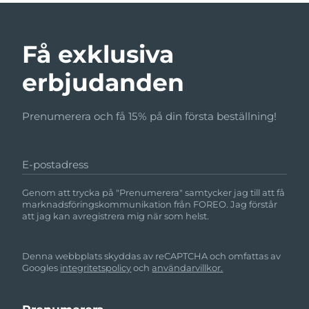
Få exklusiva
erbjudanden
Prenumerera och få 15% på din första beställning!
E-postadress
Genom att trycka på "Prenumerera" samtycker jag till att få
marknadsföringskommunikation från FOREO. Jag förstår
att jag kan avregistrera mig när som helst.
Denna webbplats skyddas av reCAPTCHA och omfattas av
Googles
integritetspolicy
och
användarvillkor.