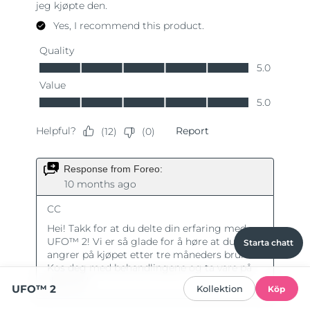
Starta chatt
UFO™ 2
Kollektion
Köp