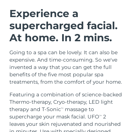
SVENSK SKÖNHETSRUTIN
Österrike
Förväntad leverans
8/12/26
Experience a
supercharged facial.
Bahrain
Förväntad leverans
8/13/26
At home. In 2 mins.
Ansiktsrengöring
Ansiktslyft
Belgien
Förväntad leverans
8/12/26
LUNA™ 4-paket
BEAR™ 2-paket
Bermuda
Förväntad leverans
8/18/26
Going to a spa can be lovely. It can also be
Anti-aging massage
Microcurrent toning
expensive. And time-consuming. So we've
Bosnien och
invented a way that you can get the full
Förväntad leverans
8/15/26
Återfuktning
Munvård
Hercegovina
benefits of the five most popular spa
LUNA™ 4 Plus
BEAR™ 2 go
UFO™ 3-paket
issa™ 4
treatments, from the comfort of your home.
Massage, LED heating
Microcurrent toning on-the-go
Brunei
Förväntad leverans
8/17/26
FAQ™ ANTI-AGING-BEHANDLING
Deep facial hydration
Hybrid silicone sonic toothbrush
Featuring a combination of science-backed
Bulgarien
Förväntad leverans
8/12/26
Thermo-therapy, Cryo-therapy, LED light
NEW
LUNA™ 4 Men
BEAR™ 2 eyes & lips
UFO™ 3 LED
therapy and T-Sonic
massage to
TM
issa™ 4 plus
Kanada
For men, anti-aging massage
Microcurrent line smoothing device
Förväntad leverans
8/16/26
supercharge your mask facial. UFO
2
Near-infrared and red light therapy
TM
Smart hybrid silicone sonic toothbrush
device
Anti-aging
LED-behandlingar
leaves your skin rejuvenated and nourished
Chile
Förväntad leverans
8/16/26
in minutes. Use with specially designed