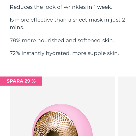
Filippinerna
Reduces the look of wrinkles in 1 week.
Förväntad leverans
8/15/26
Is more effective than a sheet mask in just 2
Polen
Förväntad leverans
8/13/26
mins.
Portugal
Förväntad leverans
8/12/26
78% more nourished and softened skin.
Puerto Rico
Förväntad leverans
8/14/26
72% instantly hydrated, more supple skin.
Qatar
Förväntad leverans
8/13/26
Réunion
Förväntad leverans
8/17/26
SPARA 29 %
Rumänien
Förväntad leverans
8/12/26
Ryssland
Förväntad leverans
8/20/26
Saudiarabien
Förväntad leverans
8/13/26
Singapore
Förväntad leverans
8/14/26