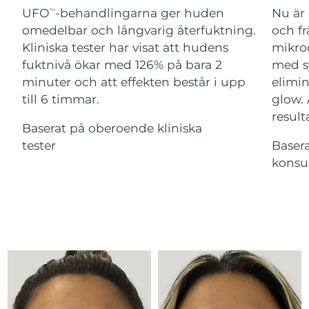
Advanced pore care essentials
For healthy hair
UFO
-behandlingarna ger huden
Nu är 
18% PAP
TM
Israel
Förväntad leverans
8/16/26
Kosmetika
Man
omedelbar och långvarig återfuktning.
och fr
Kliniska tester har visat att hudens
mikroc
Italien
Förväntad leverans
8/12/26
fuktnivå ökar med 126% på bara 2
med s
minuter och att effekten består i upp
elimin
Japan
Förväntad leverans
8/15/26
till 6 timmar.
glow.
Handla allt
Jersey
Förväntad leverans
8/17/26
result
Baserat på oberoende kliniska
tester
Baser
Kazakstan
Förväntad leverans
8/14/26
konsu
FOREO APP
Kuwait
Förväntad leverans
8/12/26
OM FOREO
Lettland
Förväntad leverans
8/12/26
Libanon
Förväntad leverans
8/13/26
Litauen
Förväntad leverans
8/12/26
Luxemburg
Förväntad leverans
8/12/26