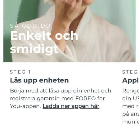
SÅ GÖR DU
Enkelt och
smidigt
STEG 1
STEG
Lås upp enheten
Appl
Börja med att låsa upp din enhet och
Rengör
registrera garantin med FOREO for
din U
You-appen.
Ladda ner appen här
.
med r
på ans
mun oc