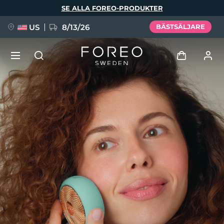
Hoppa
SE ALLA FOREO-PRODUKTER
till
huvudinnehåll
US
8/13/26
BÄSTSÄLJARE
NYHET
Logga in
Språk
BREAKING NEWS
Användarprofil
English
Deutsch
Español
Mina enheter
FAQ™ Pure Beauty-Tech Elixir
Français
Italiano
Português
Mina beställningar
Polski
Svenska
Русский
Türkçe
简体中文
繁體中文
Mina adresser
issa™ Teeth Whitening Set
Mina prenumerationer