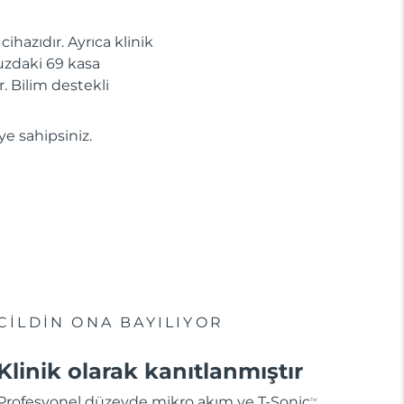
ihazıdır. Ayrıca klinik
uzdaki 69 kasa
r. Bilim destekli
ye sahipsiniz.
CİLDİN ONA BAYILIYOR
Klinik olarak kanıtlanmıştır
Profesyonel düzeyde mikro akım ve T-Sonic
TM