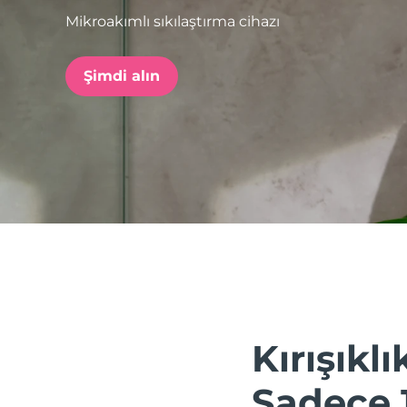
Mikroakımlı sıkılaştırma cihazı
issa™ Teeth Whitening Set
Şimdi alın
FAQ™ Dual LED Panel
POPÜLER
Özel teklifler
Çok satanlar
Kırışıklık
Sadece 