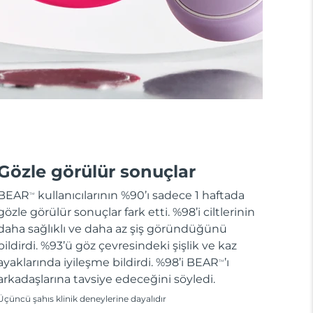
Gözle görülür sonuçlar
BEAR
kullanıcılarının %90’ı sadece 1 haftada
TM
gözle görülür sonuçlar fark etti. %98’i ciltlerinin
daha sağlıklı ve daha az şiş göründüğünü
bildirdi. %93’ü göz çevresindeki şişlik ve kaz
ayaklarında iyileşme bildirdi. %98’i BEAR
’ı
TM
arkadaşlarına tavsiye edeceğini söyledi.
Üçüncü şahıs klinik deneylerine dayalıdır