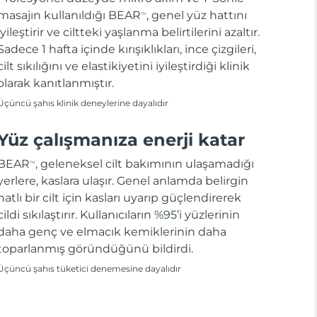
masajın kullanıldığı BEAR
, genel yüz hattını
TM
iyileştirir ve ciltteki yaşlanma belirtilerini azaltır.
Sadece 1 hafta içinde kırışıklıkları, ince çizgileri,
cilt sıkılığını ve elastikiyetini iyileştirdiği klinik
olarak kanıtlanmıştır.
Üçüncü şahıs klinik deneylerine dayalıdır
Yüz çalışmanıza enerji katar
BEAR
, geleneksel cilt bakımının ulaşamadığı
TM
yerlere, kaslara ulaşır. Genel anlamda belirgin
hatlı bir cilt için kasları uyarıp güçlendirerek
cildi sıkılaştırır. Kullanıcıların %95’i yüzlerinin
daha genç ve elmacık kemiklerinin daha
toparlanmış göründüğünü bildirdi.
Üçüncü şahıs tüketici denemesine dayalıdır