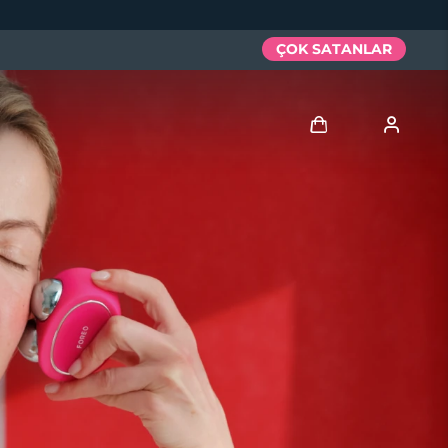
ÇOK SATANLAR
Giriş
Kullanici profi̇li̇
Cihazlarım
Siparişlerim
Adresim
Aboneliklerim