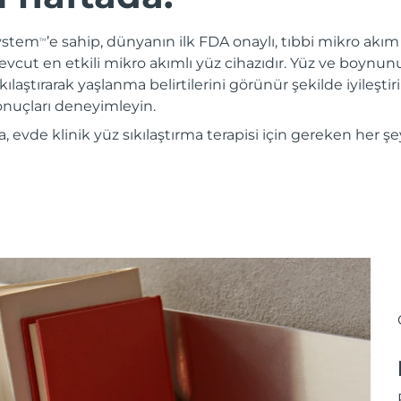
System
’e sahip, dünyanın ilk FDA onaylı, tıbbi mikro akım c
TM
evcut en etkili mikro akımlı yüz cihazıdır. Yüz ve boynun
kılaştırarak yaşlanma belirtilerini görünür şekilde iyileştiri
sonuçları deneyimleyin.
evde klinik yüz sıkılaştırma terapisi için gereken her şe