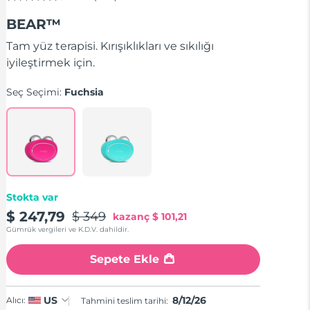
4.5
out
BEAR™
of
5
stars,
Tam yüz terapisi. Kırışıklıkları ve sıkılığı
average
iyileştirmek için.
rating
value.
Read
Seç Seçimi:
Fuchsia
736
Reviews.
Same
page
link.
Stokta var
$ 247,79
$ 349
kazanç
$ 101,21
Gümrük vergileri ve K.D.V. dahildir.
Sepete Ekle
8/12/26
US
Alıcı:
Tahmini teslim tarihi: