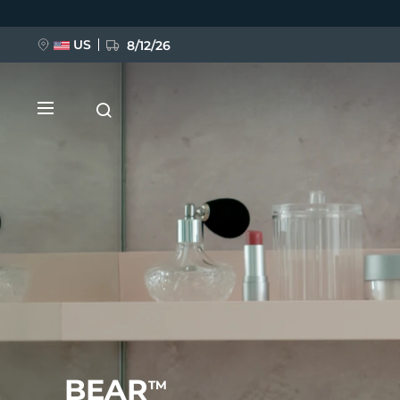
Ana
içeriğe
atla
US
8/12/26
YENİ
BREAKING NEWS
FAQ™ Pure Beauty-Tech Elixir
BEAR
TM