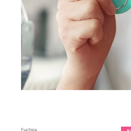
Fuchsia
K