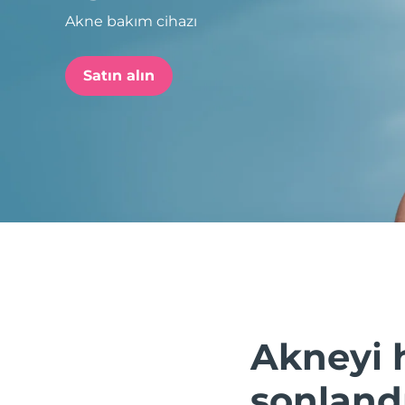
Akne bakım cihazı
issa™ Teeth Whitening Set
Satın alın
FAQ™ Dual LED Panel
POPÜLER
Özel teklifler
Çok satanlar
Akneyi 
sonland