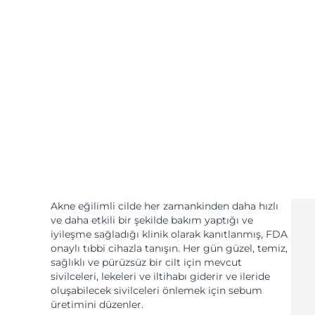
KIWI™ cilt bakımı
All acne treatment devices
All revitalizing eye massagers
Serum
issa™ Teeth Whitening Gel
Advanced pore care essentials
For healthy hair
18% PAP
Kozmetik ürünleri
Erkekler
Tüm Ürünler
FOREO APP
Akne eğilimli cilde her zamankinden daha hızlı
ve daha etkili bir şekilde bakım yaptığı ve
HAKKINDA
iyileşme sağladığı klinik olarak kanıtlanmış, FDA
onaylı tıbbi cihazla tanışın. Her gün güzel, temiz,
sağlıklı ve pürüzsüz bir cilt için mevcut
sivilceleri, lekeleri ve iltihabı giderir ve ileride
oluşabilecek sivilceleri önlemek için sebum
üretimini düzenler.