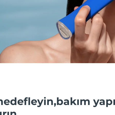
hedefleyin,bakım yap
ırın