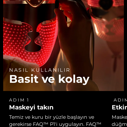
NASIL KULLANILIR
Basit ve kolay
ADIM 1
ADI
Maskeyi takın
Etkin
Temiz ve kuru bir yüzle başlayın ve
Masken
gerekirse FAQ™ P1'i uygulayın. FAQ™
düğme