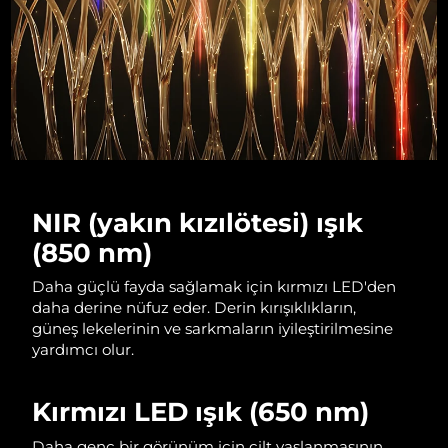
Çin Makao ÖİB
Tahmini teslim tarihi
8/12/26
Malezya
Tahmini teslim tarihi
8/13/26
Malta
Tahmini teslim tarihi
8/10/26
Meksika
Tahmini teslim tarihi
8/14/26
NIR (yakın kızılötesi) ışık
Monako
Tahmini teslim tarihi
8/11/26
(850 nm)
Hollanda
Tahmini teslim tarihi
8/10/26
Daha güçlü fayda sağlamak için kırmızı LED'den
daha derine nüfuz eder. Derin kırışıklıkların,
Yeni Zelanda
Tahmini teslim tarihi
8/10/26
güneş lekelerinin ve sarkmaların iyileştirilmesine
yardımcı olur.
Norveç
Tahmini teslim tarihi
8/10/26
Kırmızı LED ışık (650 nm)
Umman
Tahmini teslim tarihi
8/13/26
Daha genç bir görünüm için cilt yaşlanmasının