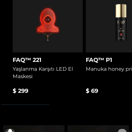
hazırlar ve desteklerken cilt bariyerini korur.
2 yıl garanti
FAQ™ 221
FAQ™ P1
Yaşlanma Karşıtı LED El
Manuka honey pr
Maskesi
$ 299
$ 69