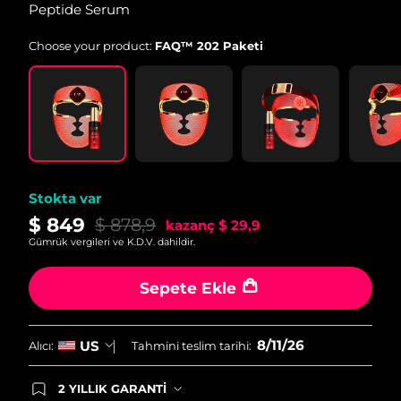
Peptide Serum
Choose your product:
FAQ™ 202 Paketi
Stokta var
$ 849
$ 878,9
kazanç
$ 29,9
Gümrük vergileri ve K.D.V. dahildir.
Sepete Ekle
8/11/26
US
Alıcı:
Tahmini teslim tarihi:
2 YILLIK GARANTİ