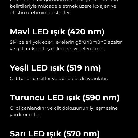
belirtileriyle mücadele etmek üzere kolajen ve
Filipinler
Tahmini teslim tarihi
8/13/26
elastin üretimini destekler.
Polonya
Tahmini teslim tarihi
8/11/26
Mavi LED ışık (420 nm)
Portekiz
Tahmini teslim tarihi
8/10/26
Sivilceleri yok eder, lekelerin görünümünü azaltır
ve gelecekte oluşabilecek sivilceleri önler.
Porto Riko
Tahmini teslim tarihi
8/12/26
Katar
Tahmini teslim tarihi
8/11/26
Yeşil LED ışık (519 nm)
Cilt tonunu eşitler ve donuk cildi aydınlatır.
Reunion
Tahmini teslim tarihi
8/15/26
Romanya
Tahmini teslim tarihi
8/10/26
Turuncu LED ışık (590 nm)
Rusya
Tahmini teslim tarihi
8/18/26
Cildi canlandırır ve cilt dokusunun iyileşmesine
yardımcı olur.
Suudi Arabistan
Tahmini teslim tarihi
8/11/26
Sarı LED ışık (570 nm)
Singapur
Tahmini teslim tarihi
8/12/26