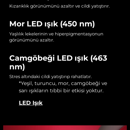
Kızarıklık görünümünü azaltır ve cildi yatıştırır.
Slovakya
Tahmini teslim tarihi
8/10/26
Mor LED ışık (450 nm)
Slovenya
Tahmini teslim tarihi
8/10/26
Yaşlılık lekelerinin ve hiperpigmentasyonun
Güney Afrika
Tahmini teslim tarihi
8/18/26
görünümünü azaltır.
Güney Kore
Tahmini teslim tarihi
8/12/26
Camgöbeği LED ışık (463
nm)
İspanya
Tahmini teslim tarihi
8/10/26
Stres altındaki cildi yatıştırıp rahatlatır.
İsveç
Tahmini teslim tarihi
8/10/26
*Yeşil, turuncu, mor, camgöbeği ve
sarı ışıkların tıbbi bir etkisi yoktur.
İsviçre
Tahmini teslim tarihi
8/10/26
LED Işık
Tayvan
Tahmini teslim tarihi
8/15/26
Tayland
Tahmini teslim tarihi
8/14/26