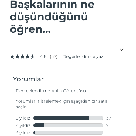
Başkalarının ne
düşündüğünü
öğren...
4.6
(47)
Değerlendirme yazın
5
üzerinden
4.6
yıldız,
ortalama
puan
değeri.
Read
47
Reviews.
Aynı
sayfa
bağlantısı.