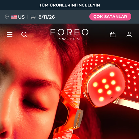
Ana
TÜM ÜRÜNLERINI INCELEYIN
içeriğe
atla
US
8/11/26
ÇOK SATANLAR
YENİ
Giriş
Dil Seçimi
BREAKING NEWS
Kullanici profi̇li̇
English
Deutsch
Español
Cihazlarım
FAQ™ Pure Beauty-Tech Elixir
Français
Italiano
Português
Siparişlerim
Polski
Svenska
Русский
Türkçe
简体中文
繁體中文
Adresim
issa™ Teeth Whitening Set
Aboneliklerim