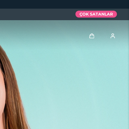
ÇOK SATANLAR
Giriş
Kullanici profi̇li̇
Cihazlarım
Siparişlerim
Adresim
Aboneliklerim