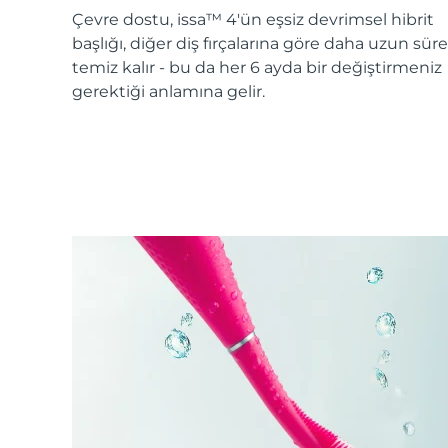
KIWI™ cilt bakımı
All acne treatment devices
All revitalizing eye massagers
Serum
Çevre dostu, issa™ 4'ün eşsiz devrimsel hibrit
issa™ Teeth Whitening Gel
Advanced pore care essentials
For healthy hair
başlığı, diğer diş fırçalarına göre daha uzun süre
18% PAP
temiz kalır - bu da her 6 ayda bir değiştirmeniz
Kozmetik ürünleri
Erkekler
gerektiği anlamına gelir.
Tüm Ürünler
FOREO APP
HAKKINDA