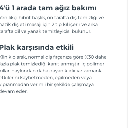
4'ü 1 arada tam ağız bakımı
Yenilikçi hibrit başlık, ön tarafta diş temizliği ve
nazik diş eti masajı için 2 tip kıl içerir ve arka
tarafta dil ve yanak temizleyicisi bulunur.
Plak karşısında etkili
Klinik olarak, normal diş fırçanıza göre %30 daha
fazla plak temizlediği kanıtlanmıştır. İç polimer
kıllar, naylondan daha dayanıklıdır ve zamanla
etkilerini kaybetmeden, eğilmeden veya
yıpranmadan verimli bir şekilde çalışmaya
devam eder.