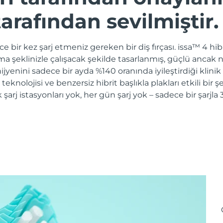
arafından sevilmiştir.
e bir kez şarj etmeniz gereken bir diş fırçası. issa™ 4 hibri
ama şeklinizle çalışacak şekilde tasarlanmış, güçlü ancak n
jyenini sadece bir ayda %140 oranında iyileştirdiği klinik
e teknolojisi ve benzersiz hibrit başlıkla plakları etkili bir
k şarj istasyonları yok, her gün şarj yok – sadece bir şarj