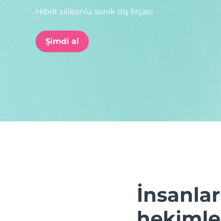
Hibrit silikonlu sonik diş fırçası
issa™ Teeth Whitening Set
Şimdi al
FAQ™ Dual LED Panel
POPÜLER
Özel teklifler
Çok satanlar
İnsanlar
hekimler