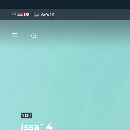
Ana
içeriğe
atla
US
8/9/26
YENİ
BREAKING NEWS
FAQ™ Pure Beauty-Tech Elixir
YENİ
issa
4
™