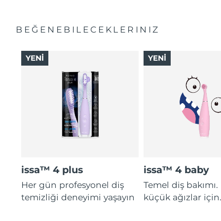
BEĞENEBILECEKLERINIZ
YENİ
YENİ
issa™ 4 plus
issa™ 4 baby
Her gün profesyonel diş
Temel diş bakımı.
temizliği deneyimi yaşayın
küçük ağızlar için