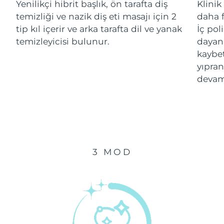
Yenilikçi hibrit başlık, ön tarafta diş
Klinik
temizliği ve nazik diş eti masajı için 2
daha f
Çin Makao ÖİB
Tahmini teslim tarihi
8/11/26
tip kıl içerir ve arka tarafta dil ve yanak
İç pol
temizleyicisi bulunur.
dayanı
Malezya
Tahmini teslim tarihi
8/12/26
kaybe
yıpran
Malta
Tahmini teslim tarihi
8/9/26
devam
Meksika
Tahmini teslim tarihi
8/13/26
Monako
Tahmini teslim tarihi
8/10/26
Hollanda
Tahmini teslim tarihi
8/9/26
3 MOD
Yeni Zelanda
Tahmini teslim tarihi
8/9/26
Norveç
Tahmini teslim tarihi
8/9/26
Umman
Tahmini teslim tarihi
8/12/26