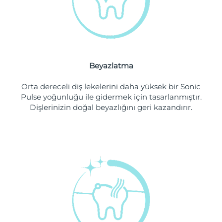
Filipinler
Tahmini teslim tarihi
8/12/26
Polonya
Tahmini teslim tarihi
8/10/26
Portekiz
Tahmini teslim tarihi
8/9/26
Beyazlatma
Porto Riko
Tahmini teslim tarihi
8/11/26
Orta dereceli diş lekelerini daha yüksek bir Sonic
Pulse yoğunluğu ile gidermek için tasarlanmıştır.
Katar
Tahmini teslim tarihi
8/10/26
Dişlerinizin doğal beyazlığını geri kazandırır.
Reunion
Tahmini teslim tarihi
8/14/26
Romanya
Tahmini teslim tarihi
8/9/26
Rusya
Tahmini teslim tarihi
8/17/26
Suudi Arabistan
Tahmini teslim tarihi
8/10/26
Singapur
Tahmini teslim tarihi
8/11/26