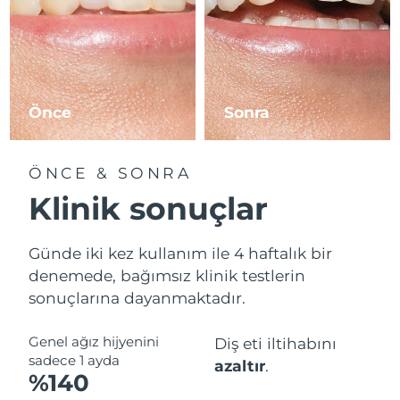
Önce
Sonra
ÖNCE & SONRA
Klinik sonuçlar
Günde iki kez kullanım ile 4 haftalık bir
denemede, bağımsız klinik testlerin
sonuçlarına dayanmaktadır.
Genel ağız hijyenini
Diş eti iltihabını
sadece 1 ayda
azaltır
.
%140