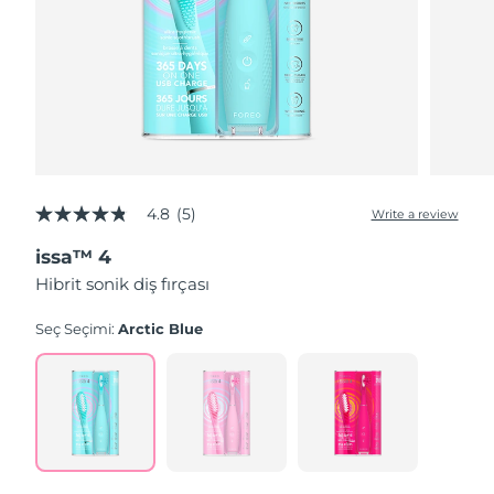
4.8
(5)
Write a review
4.8
out
issa™ 4
of
5
Hibrit sonik diş fırçası
stars,
average
rating
Seç Seçimi:
Arctic Blue
value.
Read
5
Reviews.
Same
page
link.