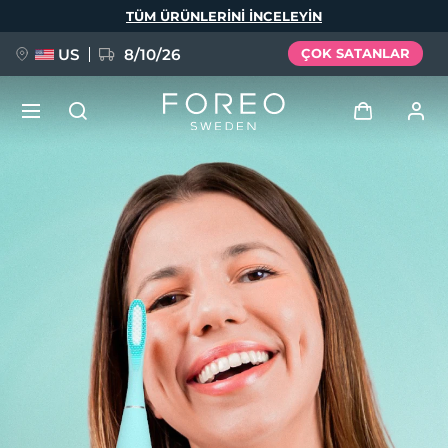
Ana
TÜM ÜRÜNLERINI INCELEYIN
içeriğe
atla
US
8/10/26
ÇOK SATANLAR
YENİ
Giriş
Dil Seçimi
BREAKING NEWS
Kullanici profi̇li̇
English
Deutsch
Español
Cihazlarım
FAQ™ Pure Beauty-Tech Elixir
Français
Italiano
Português
Siparişlerim
Polski
Svenska
Русский
Türkçe
简体中文
繁體中文
Adresim
issa™ Teeth Whitening Set
Aboneliklerim