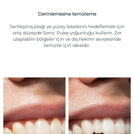
Türkiye
Tahmini teslim tarihi
8/10/26
Derinlemesine temizleme
Birleşik Arap
Tahmini teslim tarihi
8/10/26
Emirlikleri
Sertleşmiş plağı ve yüzey lekelerini hedeflemek için
orta düzeyde Sonic Pulse yoğunluğu kullanır. Zor
ulaşılabilir bölgeler için ve diş hekimi seviyesinde
Birleşik Krallık
Tahmini teslim tarihi
8/9/26
temizlik için idealdir.
Amerika Birleşik
Tahmini teslim tarihi
8/10/26
Devletleri
Özbekistan
Tahmini teslim tarihi
8/14/26
Vietnam
Tahmini teslim tarihi
8/15/26