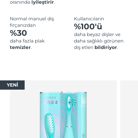
oranında
iyileştirir
.
Normal manuel diş
Kullanıcıların
%100'ü
fırçanızdan
%30
daha beyaz dişler ve
daha fazla plak
daha sağlıklı görünen
temizler
.
diş etleri
bildiriyor
.
YENİ