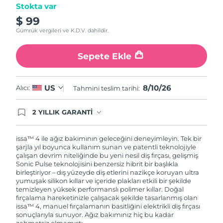
Stokta var
$ 99
Gümrük vergileri ve K.D.V. dahildir.
Sepete Ekle
8/10/26
US
Alıcı:
Tahmini teslim tarihi:
2 YILLIK GARANTİ
Satın aldığınız Foreo cihazı, Tüketici Kanununa
göre 2 (iki) yıl firmamız garantisi altında
korunmaktadır. Cihazınızla ilgili herhangi bir
issa™ 4 ile ağız bakımının geleceğini deneyimleyin. Tek bir
şikayet, arıza durumunda Garanti Belgesinde yer
şarjla yıl boyunca kullanım sunan ve patentli teknolojiyle
alan servisimize ve merkez ofis adresimize
çalışan devrim niteliğinde bu yeni nesil diş fırçası, gelişmiş
ürününüzü teslim edebilirsiniz. Ürününüzle
Sonic Pulse teknolojisini benzersiz hibrit bir başlıkla
alakalı sorun tespit edildiğinde yeni bir ürünle
birleştiriyor – dış yüzeyde diş etlerini nazikçe koruyan ultra
değişimi sağlanmakta ve adresinize
yumuşak silikon kıllar ve içeride plakları etkili bir şekilde
gönderilmektedir.
temizleyen yüksek performanslı polimer kıllar. Doğal
fırçalama hareketinizle çalışacak şekilde tasarlanmış olan
issa™ 4, manuel fırçalamanın basitliğini elektrikli diş fırçası
sonuçlarıyla sunuyor. Ağız bakımınız hiç bu kadar
zahmetsiz olmamıştı.