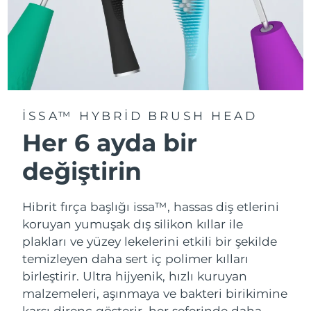
ISSA™ HYBRID BRUSH HEAD
Her 6 ayda bir
değiştirin
Hibrit fırça başlığı issa™, hassas diş etlerini
koruyan yumuşak dış silikon kıllar ile
plakları ve yüzey lekelerini etkili bir şekilde
temizleyen daha sert iç polimer kılları
birleştirir. Ultra hijyenik, hızlı kuruyan
malzemeleri, aşınmaya ve bakteri birikimine
karşı direnç gösterir, her seferinde daha