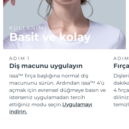
KULLANIMI
Basit ve kolay
ADIM 1
ADIM
Diş macunu uygulayın
Fırç
issa™ fırça başlığına normal diş
Dişler
macununu sürün. Ardından issa™ 4’ü
dakika
açmak için evrensel düğmeye basın ve
4 fırç
isterseniz uygulamadan tercih
dilini
ettiğiniz modu seçin.
Uygulamayı
temizl
indirin.